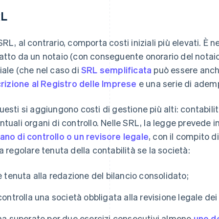
RL
SRL, al contrario, comporta costi iniziali più elevati. È 
atto da un notaio (con conseguente onorario del notaio)
iale (che nel caso di
SRL semplificata
può essere anche
crizione al Registro delle Imprese
e una serie di ademp
uesti si aggiungono costi di gestione più alti: contabilit
ntuali organi di controllo. Nelle SRL, la legge prevede i
ano di controllo o un revisore legale
, con il compito d
la regolare tenuta della contabilità se la società:
è tenuta alla redazione del bilancio consolidato;
controlla una società obbligata alla revisione legale dei 
ha superato per due esercizi consecutivi almeno
uno de