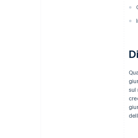
Di
Qua
giu
sul
cre
giu
del