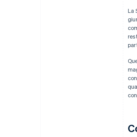
La 
giu
com
res
par
Que
mag
con
qua
con
C