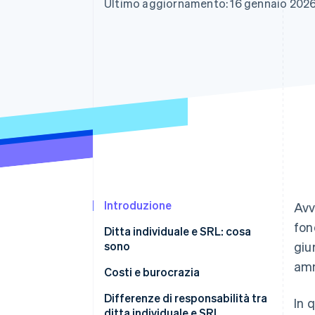
Ultimo aggiornamento: 16 gennaio 202
Link
Pagamento accelerato
Financial Connections
Conti finanziari collegati
Introduzione
Avv
fon
Ditta individuale e SRL: cosa
sono
giu
amm
Ditta individuale
Costi e burocrazia
SRL
Ditta individuale
Differenze di responsabilità tra
In 
ditta individuale e SRL