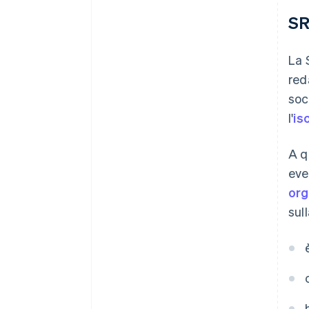
S
La 
red
soc
l'
is
A q
eve
org
sul