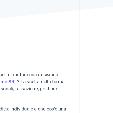
Stripe Sessions 2026
Scopri come Stripe sta
costruendo
l'infrastruttura
economica per l'IA.
Guarda ora
o poi affrontare una decisione
come SRL
? La scelta della forma
rsonali, tassazione, gestione
ditta individuale e che cos'è una