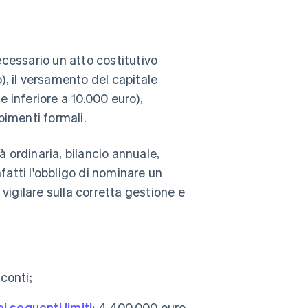
necessario un atto costitutivo
, il versamento del capitale
 inferiore a 10.000 euro),
imenti formali.
à ordinaria, bilancio annuale,
nfatti l'obbligo di nominare un
i vigilare sulla corretta gestione e
conti;
i seguenti limiti:
4.400.000 euro