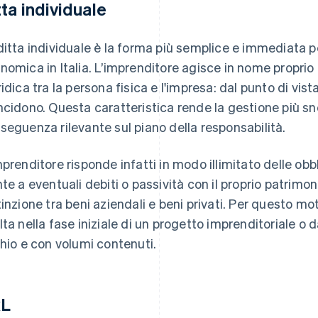
tta individuale
ditta individuale è la forma più semplice e immediata pe
nomica in Italia. L’imprenditore agisce in nome proprio
ridica tra la persona fisica e l'impresa: dal punto di vist
ncidono. Questa caratteristica rende la gestione più s
seguenza rilevante sul piano della responsabilità.
mprenditore risponde infatti in modo illimitato delle obbl
nte a eventuali debiti o passività con il proprio patrimo
tinzione tra beni aziendali e beni privati. Per questo mot
lta nella fase iniziale di un progetto imprenditoriale o d
chio e con volumi contenuti.
RL