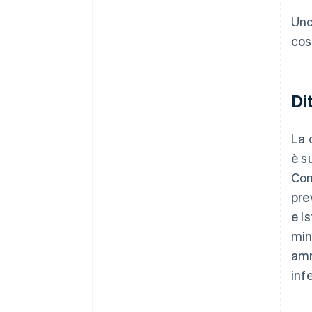
Uno
cost
Di
La 
è s
Com
pre
e I
min
amm
inf