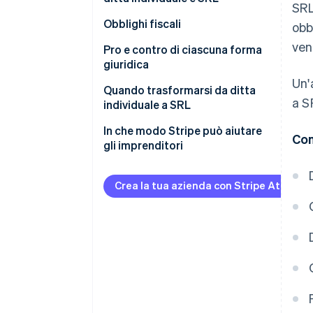
SRL
SRL
Ditta individuale
Obblighi fiscali
obb
ven
SRL
Ditta individuale
Pro e contro di ciascuna forma
giuridica
SRL
Un'
È meglio aprire una ditta
Quando trasformarsi da ditta
a S
individuale o una SRL?
individuale a SRL
Incremento del rischio
In che modo Stripe può aiutare
Con
economico e patrimoniale
gli imprenditori
Tassazione
Crea la tua azienda con Stripe Atlas
Valutazione dal punto di vista
operativo e commerciale
Come avviene il passaggio da
ditta individuale a SRL
Quanto costa trasformare una
ditta individuale in SRL?