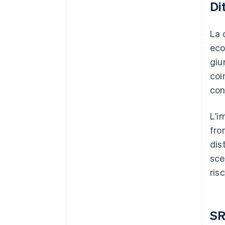
Di
La 
eco
giu
coi
con
L'i
fro
dis
sce
ris
S