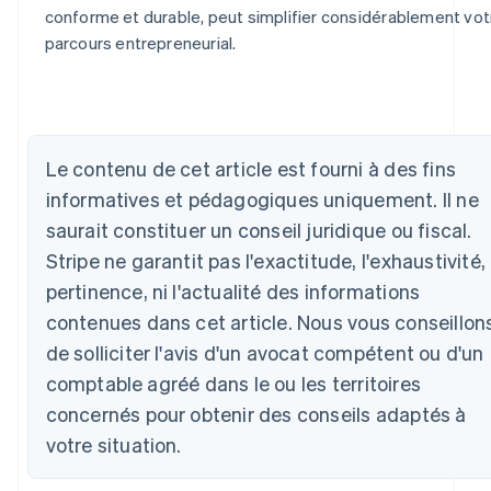
conforme et durable, peut simplifier considérablement vot
parcours entrepreneurial.
Allemagne
Deutsch
English
Le contenu de cet article est fourni à des fins
Australie
informatives et pédagogiques uniquement. Il ne
English
Autriche
saurait constituer un conseil juridique ou fiscal.
Deutsch
English
Stripe ne garantit pas l'exactitude, l'exhaustivité, 
Belgique
pertinence, ni l'actualité des informations
Nederlands
Français
Deutsch
English
Brésil
contenues dans cet article. Nous vous conseillon
Português
English
de solliciter l'avis d'un avocat compétent ou d'un
Bulgarie
English
comptable agréé dans le ou les territoires
Canada
concernés pour obtenir des conseils adaptés à
English
Français
Chine continentale
votre situation.
简体中文
English
Chypre