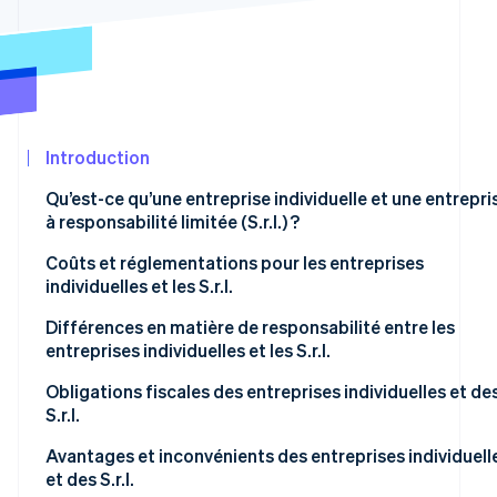
Découvrez les prochaines évolutions
Commerce en ligne
Radar
Prévention de la fraude
Écosystème
Atlas
Constitution de start-up
Partenaires
Introduction
Climate
Stripe App
Élimination du carbone
Marketplace
Qu’est-ce qu’une entreprise individuelle et une entrepri
Identity
à responsabilité limitée (S.r.l.) ?
Vérification de l'identité
Entreprise individuelle
Coûts et réglementations pour les entreprises
individuelles et les S.r.l.
S.r.l.
Entreprise individuelle
Différences en matière de responsabilité entre les
entreprises individuelles et les S.r.l.
Stripe Sessions 2026
S.r.l.
Découvrez comment Stripe construit l’infrastructure écon
Entreprise individuelle
Obligations fiscales des entreprises individuelles et de
Regarder la vidéo
S.r.l.
S.r.l.
Entreprise individuelle
Avantages et inconvénients des entreprises individuell
et des S.r.l.
S.r.l.