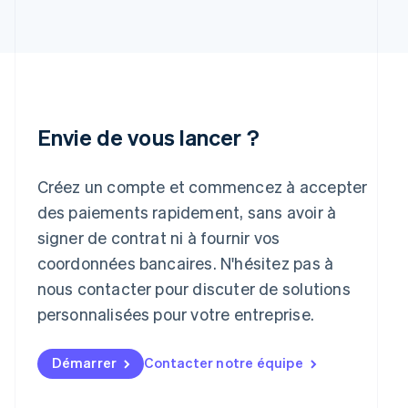
English
Inde
English
Irlande
English
Italie
Italiano
English
Envie de vous lancer ?
Japon
日本語
English
Lettonie
Créez un compte et commencez à accepter
English
des paiements rapidement, sans avoir à
Liechtenstein
signer de contrat ni à fournir vos
Deutsch
English
Lituanie
coordonnées bancaires. N'hésitez pas à
English
nous contacter pour discuter de solutions
Luxembourg
personnalisées pour votre entreprise.
Français
Deutsch
English
Malaisie
English
简体中文
Démarrer
Contacter notre équipe
Malte
English
Mexique