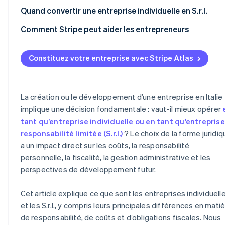
Entreprise individuelle ou S.r.l. : quelle forme juridique es
Quand convertir une entreprise individuelle en S.r.l.
la mieux adaptée ?
Augmentation du risque économique et patrimonial
Comment Stripe peut aider les entrepreneurs
Imposition plus élevée
Constituez votre entreprise avec Stripe Atlas
Perspectives opérationnelles et commerciales
Comment transformer une entreprise individuelle en un
S.r.l.
La création ou le développement d’une entreprise en Italie
implique une décision fondamentale : vaut-il mieux opérer
Combien coûte la transformation d’une entreprise
tant qu’entreprise individuelle ou en tant qu’entreprise
individuelle en S.r.l ?
responsabilité limitée (S.r.l.)
? Le choix de la forme juridiq
a un impact direct sur les coûts, la responsabilité
personnelle, la fiscalité, la gestion administrative et les
perspectives de développement futur.
Cet article explique ce que sont les entreprises individuell
et les S.r.l., y compris leurs principales différences en mati
de responsabilité, de coûts et d’obligations fiscales. Nous