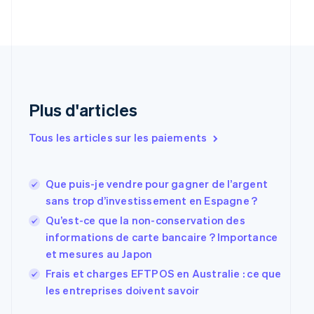
English
Croatie
English
Italiano
Danemark
English
Émirats arabes unis
English
Plus d'articles
Espagne
Español
English
Tous les articles sur les paiements
Estonie
English
États-Unis
Que puis-je vendre pour gagner de l’argent
English
Español
简体中文
Finlande
sans trop d’investissement en Espagne ?
English
Svenska
Qu’est-ce que la non-conservation des
France
informations de carte bancaire ? Importance
Français
English
et mesures au Japon
Gibraltar
English
Frais et charges EFTPOS en Australie : ce que
Grèce
les entreprises doivent savoir
English
Hongrie