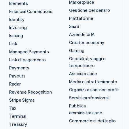
Marketplace
Elements
Gestione del denaro
Financial Connections
Piattaforme
Identity
SaaS
Invoicing
Aziende di IA
Issuing
Creator economy
Link
Gaming
Managed Payments
Ospitalità, viaggi e
Link di pagamento
tempo libero
Payments
Assicurazione
Payouts
Media e intrattenimento
Radar
Organizzazioni non profit
Revenue Recognition
Servizi professionali
Stripe Sigma
Pubblica
Tax
amministrazione
Terminal
Commercio al dettaglio
Treasury