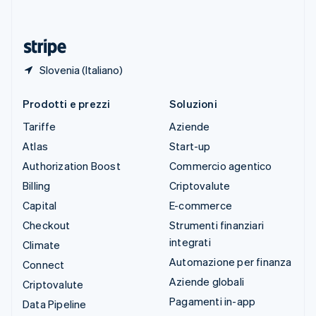
ไทย
English
Ungheria
English
Slovenia (Italiano)
Prodotti e prezzi
Soluzioni
Tariffe
Aziende
Atlas
Start-up
Authorization Boost
Commercio agentico
Billing
Criptovalute
Capital
E-commerce
Checkout
Strumenti finanziari
integrati
Climate
Automazione per finanza
Connect
Aziende globali
Criptovalute
Pagamenti in-app
Data Pipeline