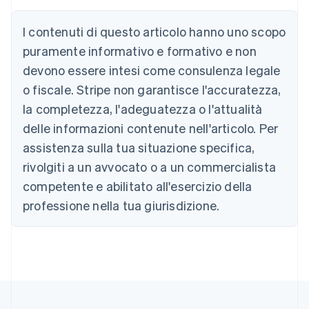
English
Austria
I contenuti di questo articolo hanno uno scopo
Deutsch
English
puramente informativo e formativo e non
Belgio
devono essere intesi come consulenza legale
Nederlands
Français
Deutsch
English
Brasile
o fiscale. Stripe non garantisce l'accuratezza,
Português
English
la completezza, l'adeguatezza o l'attualità
Bulgaria
English
delle informazioni contenute nell'articolo. Per
Canada
assistenza sulla tua situazione specifica,
English
Français
Cina continentale
rivolgiti a un avvocato o a un commercialista
简体中文
English
competente e abilitato all'esercizio della
Cipro
professione nella tua giurisdizione.
English
Croazia
English
Italiano
Danimarca
English
Emirati Arabi Uniti
English
Estonia