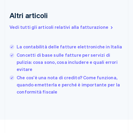
English
Finlandia
Altri articoli
English
Svenska
Francia
Vedi tutti gli articoli relativi alla fatturazione
Français
English
Germania
Deutsch
English
La contabilità delle fatture elettroniche in Italia
Giappone
日本語
English
Concetti di base sulle fatture per servizi di
Gibilterra
pulizia: cosa sono, cosa includere e quali errori
English
evitare
Grecia
English
Che cos'è una nota di credito? Come funziona,
India
quando emetterla e perché è importante per la
English
conformità fiscale
Irlanda
English
Italia
Italiano
English
Lettonia
English
Liechtenstein