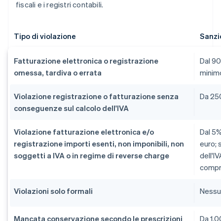
fiscali e i registri contabili.
Tipo di violazione
Sanzi
Fatturazione elettronica o registrazione
Dal 90
omessa, tardiva o errata
minimo
Violazione registrazione o fatturazione senza
Da 25
conseguenze sul calcolo dell'IVA
Violazione fatturazione elettronica e/o
Dal 5%
registrazione importi esenti, non imponibili, non
euro; 
soggetti a IVA o in regime di reverse charge
dell'I
compr
Violazioni solo formali
Nessu
Mancata conservazione secondo le prescrizioni
Da 1.0