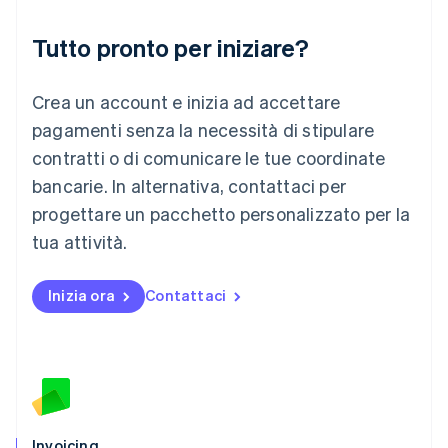
Deutsch
English
Lituania
Tutto pronto per iniziare?
English
Lussemburgo
Crea un account e inizia ad accettare
Français
Deutsch
English
Malaysia
pagamenti senza la necessità di stipulare
English
简体中文
contratti o di comunicare le tue coordinate
Malta
English
bancarie. In alternativa, contattaci per
Messico
progettare un pacchetto personalizzato per la
Español
English
Norvegia
tua attività.
English
Nuova Zelanda
Inizia ora
Contattaci
English
Paesi Bassi
Nederlands
English
Polonia
English
Portogallo
Português
English
RAS di Hong Kong, Cina
Invoicing