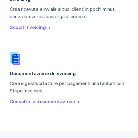
English
简体中文
Crea ricevute e inviale ai tuoi clienti in pochi minuti,
Regno Unito
English
senza scrivere alcuna riga di codice.
Repubblica Ceca
Scopri Invoicing
English
Romania
English
Singapore
English
简体中文
Slovacchia
English
Documentazione di Invoicing
Slovenia
English
Italiano
Crea e gestisci fatture per pagamenti una tantum con
Spagna
Stripe Invoicing.
Español
English
Stati Uniti
Consulta la documentazione
English
Español
简体中文
Svezia
Svenska
English
Svizzera
Deutsch
Français
Italiano
English
Thailandia