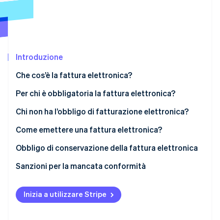
Scopri cosa ti aspetta
Radar
Ecosistema
Prevenzione delle frodi
Partner
Atlas
Stripe App Marketplace
Costituzione di start-up
Introduzione
Climate
Che cos’è la fattura elettronica?
Rimozione del carbonio
Per chi è obbligatoria la fattura elettronica?
Identity
Verifica online dell'identità
Chi non ha l’obbligo di fatturazione elettronica?
Come emettere una fattura elettronica?
Obbligo di conservazione della fattura elettronica
Stripe Sessions 2026
Sanzioni per la mancata conformità
Scopri come Stripe sta costruendo l'infrastruttura economi
Guarda ora
Sanzioni per mancata emissione di una fattura
elettronica o emissione tardiva
Inizia a utilizzare Stripe
Sanzioni per irregolarità nella conservazione delle