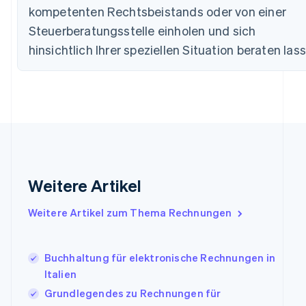
kompetenten Rechtsbeistands oder von einer
English
Deutschland
Steuerberatungsstelle einholen und sich
Deutsch
English
hinsichtlich Ihrer speziellen Situation beraten las
Estland
English
Festlandchina
简体中文
English
Finnland
English
Svenska
Frankreich
Français
English
Gibraltar
English
Weitere Artikel
Griechenland
English
Weitere Artikel zum Thema Rechnungen
Indien
English
Irland
Buchhaltung für elektronische Rechnungen in
English
Italien
Italien
Italiano
English
Grundlegendes zu Rechnungen für
Japan