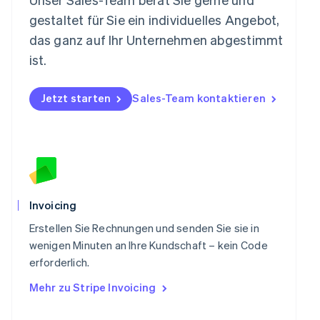
Nederlands
English
gestaltet für Sie ein individuelles Angebot,
Norwegen
das ganz auf Ihr Unternehmen abgestimmt
English
Österreich
ist.
Deutsch
English
Polen
Jetzt starten
Sales-Team kontaktieren
English
Portugal
Português
English
Rumänien
English
Schweden
Svenska
English
Schweiz
Invoicing
Deutsch
Français
Italiano
English
Singapur
Erstellen Sie Rechnungen und senden Sie sie in
English
简体中文
wenigen Minuten an Ihre Kundschaft – kein Code
Slowakei
erforderlich.
English
Mehr zu Stripe Invoicing
Slowenien
English
Italiano
Sonderverwaltungsregion Hongkong,