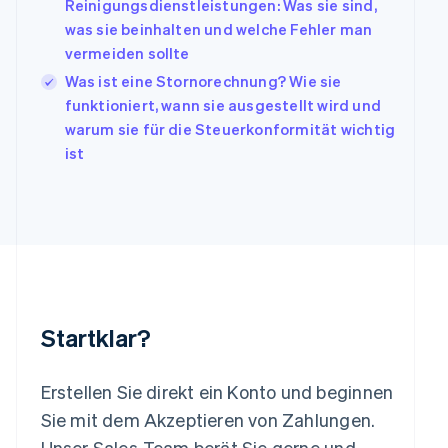
Reinigungsdienstleistungen: Was sie sind,
日本語
English
was sie beinhalten und welche Fehler man
Kanada
vermeiden sollte
English
Français
Kroatien
Was ist eine Stornorechnung? Wie sie
English
Italiano
funktioniert, wann sie ausgestellt wird und
Lettland
warum sie für die Steuerkonformität wichtig
English
ist
Liechtenstein
Deutsch
English
Litauen
English
Luxemburg
Français
Deutsch
English
Malaysia
English
简体中文
Malta
Startklar?
English
Mexiko
Español
English
Erstellen Sie direkt ein Konto und beginnen
Neuseeland
Sie mit dem Akzeptieren von Zahlungen.
English
Niederlande
Unser Sales-Team berät Sie gerne und