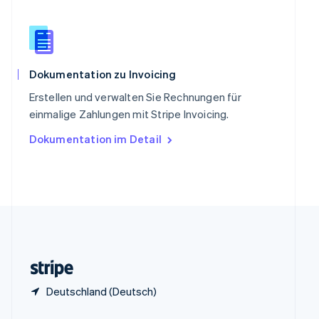
China
English
简体中文
Spanien
Español
English
Thailand
Dokumentation zu Invoicing
ไทย
English
Erstellen und verwalten Sie Rechnungen für
Tschechische Republik
einmalige Zahlungen mit Stripe Invoicing.
English
Ungarn
Dokumentation im Detail
English
Vereinigte Arabische Emirate
English
Vereinigte Staaten
English
Español
简体中文
Vereinigtes Königreich
English
Zypern
English
Deutschland (Deutsch)