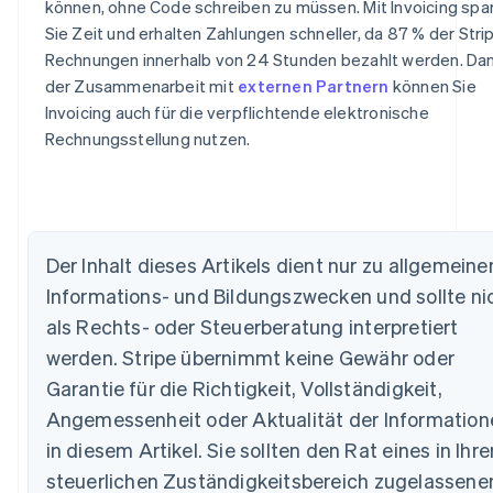
können, ohne Code schreiben zu müssen. Mit Invoicing spa
Sie Zeit und erhalten Zahlungen schneller, da 87 % der Stri
Rechnungen innerhalb von 24 Stunden bezahlt werden. Da
der Zusammenarbeit mit
externen Partnern
können Sie
Invoicing auch für die verpflichtende elektronische
Rechnungsstellung nutzen.
Der Inhalt dieses Artikels dient nur zu allgemeine
Informations- und Bildungszwecken und sollte ni
Australien
als Rechts- oder Steuerberatung interpretiert
English
werden. Stripe übernimmt keine Gewähr oder
Belgien
Nederlands
Français
Deutsch
English
Garantie für die Richtigkeit, Vollständigkeit,
Brasilien
Angemessenheit oder Aktualität der Information
Português
English
Bulgarien
in diesem Artikel. Sie sollten den Rat eines in Ihr
English
steuerlichen Zuständigkeitsbereich zugelassene
Dänemark