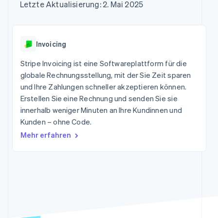
Data Pipeline
Letzte Aktualisierung: 2. Mai 2025
Marktplatz auf
Geldmanagement
Zugriff auf mehr als
Datensynchronisierung
Produkt-Roadmap
Grundlagen der
Plattformen
125
Stripe Sessions
Abonnementverwaltung
SaaS
Terminal
Karriere
Zahlungen vor Ort
Newsroom
So setzen Sie
Invoicing
Authorization
Stripe Press
nutzungsbasierte
Boost
Abrechnung um
Stripe Invoicing ist eine Softwareplattform für die
Nach Branche
Optimierung der
Stablecoin-gestützte
Autorisierungsraten
globale Rechnungsstellung, mit der Sie Zeit sparen
Karten ausgeben: So
Link
KI-Unternehmen
Kontakt
geht´s
und Ihre Zahlungen schneller akzeptieren können.
Beschleunigter
Creator Economy
Bereitstellung und
Erstellen Sie eine Rechnung und senden Sie sie
Bezahlvorgang
Gaming
Verwaltung von
Sales-Team
innerhalb weniger Minuten an Ihre Kundinnen und
Financial
Bewirtung, Reisen und
Diensten mit Agenten
kontaktieren
Connections
Freizeit
Kunden – ohne Code.
Partner werden
Verbundene
Versicherungen
Mehr erfahren
Medien und
Finanzdaten
Unterhaltung
Ressourcen
Gemeinnützige
Organisationen
App-Integrationen
Fachdienstleistungen
Mehr
Code-Beispiele
Öffentlicher Sektor
Product roadmap
Entwickler-Blog
Einzelhandel
Ausblick
API-Status
Radar