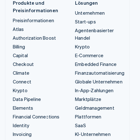
Produkte und
Lösungen
Preisinformationen
Unternehmen
Preisinformationen
Start-ups
Atlas
Agentenbasierter
Authorization Boost
Handel
Billing
Krypto
Capital
E-Commerce
Checkout
Embedded Finance
Climate
Finanzautomatisierung
Connect
Globale Unternehmen
Krypto
In-App-Zahlungen
Data Pipeline
Marktplätze
Elements
Geldmanagement
Financial Connections
Plattformen
Identity
SaaS
Invoicing
KI-Unternehmen