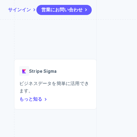
サインイン
営業にお問い合わせ
リソース
エコシステム
お問い合わせ
ームとマーケット
その他
アプリへの導入
パートナー
営業にお問い合わせ
Product roadmap
ス
コードサンプル
Stripe App Marketplace
パートナーになる
今後の予定を確認
開発者のブログ
ーム決済の構築
ャー
API ステータス
Radar
不正防止
Stripe Sigma
ンメント
Atlas
スタートアップの企業設立
ビジネスデータを簡単に活用でき
ます。
Climate
カーボンリムーバル
もっと知る
Identity
オンライン本人確認