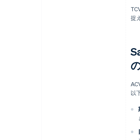
T
捉
S
A
以