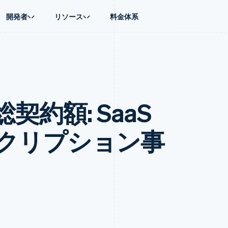
開発者
リソース
料金体系
ース別
ガイド
業種別
会社
資金管理
プラットフォ
プレイス
ンティックコマース
に問い合わせる
オンライン決済を受け付け
AI 企業
製品ロードマップ
Global Payouts
ス / ECサイト
ートプラン
構築済みの決済を実装
クリエイターエコノミ―
Sessions 年次カンファレン
第三者への入金
Connect
金融
ッショナルサービス
プラットフォームまたはマーケットプレイスを構築する
ゲーム
採用情報
プラットフォ
約額: SaaS
財務関連
ホスピタリティ、旅行、レジ
ニュースルーム
ルビジネス
サブスクリプションを管理
保険
Stripe Press
内決済
従量課金請求を提供
メディアおよびエンターテイ
の管理
トプレイス
ステーブルコイン担保型のカードを発行
クリプション事
理
エージェントによるサービスのプロビジョニングと管理
非営利団体
フォーム
プロフェッショナルサービス
パブリックセクター
動計算
小売業
on