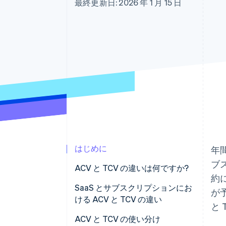
最終更新日: 2026 年 1 月 15 日
Link
スピーディーな決済
はじめに
年間
ブ
ACV と TCV の違いは何ですか?
約
ACV とは何ですか?
SaaS とサブスクリプションにお
が
ける ACV と TCV の違い
と
TCV とは何ですか?
ACV と TCV の使い分け