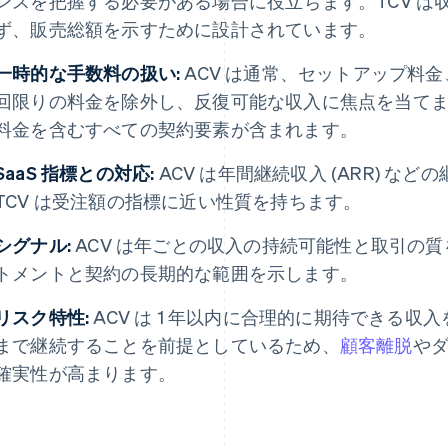
ンスを把握する必要がある場合に役立ちます。TCV は
ず、販売総額を示すために設計されています。
一時的な手数料の扱い:
ACV は通常、セットアップ料
回限りの料金を除外し、反復可能な収入に焦点を当てます
料金を含むすべての契約要素が含まれます。
SaaS 指標との対応:
ACV は年間継続収入 (ARR) 
TCV は受注額の指標に近い性質を持ちます。
シグナル:
ACV は年ごとの収入の持続可能性と取引の質
トメントと契約の長期的な範囲を示します。
リスク特性:
ACV は 1 年以内に合理的に期待できる収
まで継続することを前提としているため、
顧客離脱
や
確実性が高まります。