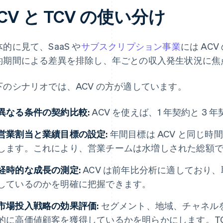
CV と TCV の使い分け
的に見て、SaaS や
サブスクリプション事業
には AC
約期間による差異を排除し、年ごとの収入発生状況に焦
下のシナリオでは、ACV の方が適しています。
異なる条件の契約比較:
ACV を使えば、1 年契約と 3
営業割当と業績目標の設定:
年間目標は ACV と同じ
します。これにより、営業チームは水増しされた総額
経時的な成長の測定:
ACV は前年比分析に適しており
しているのかを明確に把握できます。
市場投入戦略の効果評価:
セグメント、地域、チャネルを
的に高価値顧客を獲得しているかを明らかにします。TC