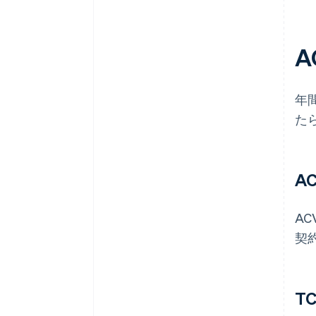
A
年
た
A
A
契
T