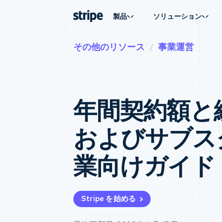
製品
ソリューション
その他のリソース
事業運営
企業規模別
ドキュメント
学ぶ
ユースケ
サポート
支払い
収益
大企業向け
Stripe のドキュメント
ブログ
エージェ
サポート
Payments
Billing
スタートアップ向け
API リファレンス
導入事例
E コマー
管理サポ
オンライン決済
経常収益
ライブラリと SDK
ガイド
埋込型
プロフェ
Managed Payments
Metronome
Stripe Apps
年間契約額と総契
請求・
マーチャントオブレコードソリ
従量課金
グローバ
ューション
サブスクリプション
アプリ
サブスクリプション
Payment links
マーケッ
およびサブス
コーディング不要の決済ページ
Invoicing
資金管
1 回限りまたは継続
Checkout
プラット
構築済み決済 UI
Tax
SaaS
業向けガイド
消費税と VAT の自
Elements
柔軟な UI コンポーネント
Revenue Recogniti
会計管理の自動化
決済手段
125 以上の決済手段を利用可能
Stripe Sigma
カスタムレポート
Terminal
Stripe を始める
対面支払い
Data Pipeline
データの同期
Authorization Boost
決済成功率の最適化