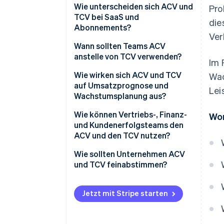
Was ist der TCV?
Wie unterscheiden sich ACV und
Pro
TCV bei SaaS und
die
Abonnements?
Ver
Wann sollten Teams ACV
anstelle von TCV verwenden?
Im 
Wie wirken sich ACV und TCV
Wac
auf Umsatzprognose und
Lei
Wachstumsplanung aus?
Wie können Vertriebs-, Finanz-
Wor
und Kundenerfolgsteams den
ACV und den TCV nutzen?
Vertriebsteams
Wie sollten Unternehmen ACV
und TCV feinabstimmen?
Finanzteams
Kundenerfolgsteams
Jetzt mit Stripe starten