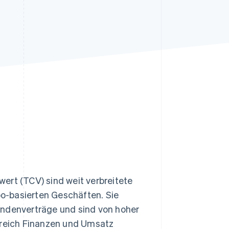
Stripe-Sessions 2026
Erfahren Sie, wie Stripe
Lösungen für die
Wirtschaftsinfrastruktur
für KI aufbaut.
Jetzt ansehen
ert (TCV) sind weit verbreitete
o-basierten Geschäften. Sie
undenverträge und sind von hoher
reich Finanzen und Umsatz