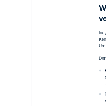
W
v
Ins
Ken
Ums
Der