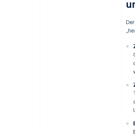
u
Der
„he