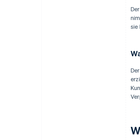
Der
nim
sie
Wa
Der
erz
Kun
Ver
W