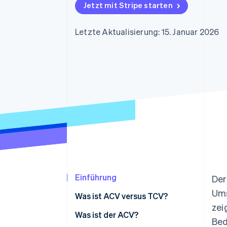
Optimierung der
Datensynchronisier
Jetzt mit Stripe starten
Autorisierungsraten
Link
Beschleunigter Bezahlvorgang
Letzte Aktualisierung: 15. Januar 2026
Financial Connections
Verbundene Finanzdaten
Einführung
Der
Ums
Was ist ACV versus TCV?
zei
Was ist der ACV?
Bed