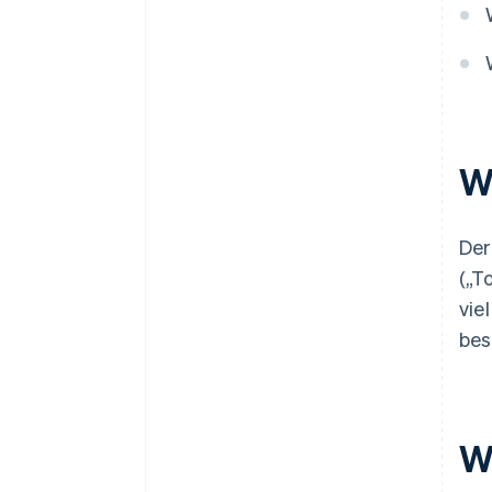
W
Der
(„T
vie
bes
W