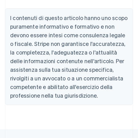
Australia
I contenuti di questo articolo hanno uno scopo
English
Austria
puramente informativo e formativo e non
Deutsch
English
devono essere intesi come consulenza legale
Belgio
Nederlands
Français
Deutsch
English
o fiscale. Stripe non garantisce l'accuratezza,
Brasile
la completezza, l'adeguatezza o l'attualità
Português
English
Bulgaria
delle informazioni contenute nell'articolo. Per
English
assistenza sulla tua situazione specifica,
Canada
rivolgiti a un avvocato o a un commercialista
English
Français
Cina continentale
competente e abilitato all'esercizio della
简体中文
English
professione nella tua giurisdizione.
Cipro
English
Croazia
English
Italiano
Danimarca
English
Emirati Arabi Uniti