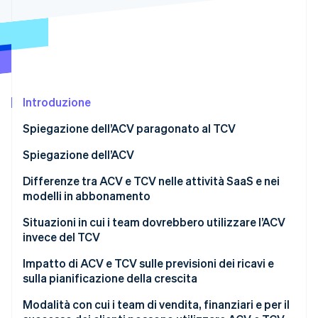
Scopri cosa ti aspetta
Radar
Ecosistema
Prevenzione delle frodi
Partner
Atlas
Stripe App Marketplace
Costituzione di start-up
Climate
Introduzione
Rimozione del carbonio
Spiegazione dell’ACV paragonato al TCV
Identity
Verifica online dell'identità
Spiegazione dell’ACV
Spiegazione del TCV
Differenze tra ACV e TCV nelle attività SaaS e nei
modelli in abbonamento
Situazioni in cui i team dovrebbero utilizzare l’ACV
Stripe Sessions 2026
invece del TCV
Scopri come Stripe sta costruendo l'infrastruttura economi
Guarda ora
Impatto di ACV e TCV sulle previsioni dei ricavi e
sulla pianificazione della crescita
Modalità con cui i team di vendita, finanziari e per il