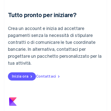
English
Liechtenstein
Deutsch
English
Tutto pronto per iniziare?
Lituania
English
Crea un account e inizia ad accettare
Lussemburgo
Français
Deutsch
English
pagamenti senza la necessità di stipulare
Malaysia
contratti o di comunicare le tue coordinate
English
简体中文
Malta
bancarie. In alternativa, contattaci per
English
progettare un pacchetto personalizzato per la
Messico
tua attività.
Español
English
Norvegia
English
Inizia ora
Contattaci
Nuova Zelanda
English
Paesi Bassi
Nederlands
English
Polonia
English
Portogallo