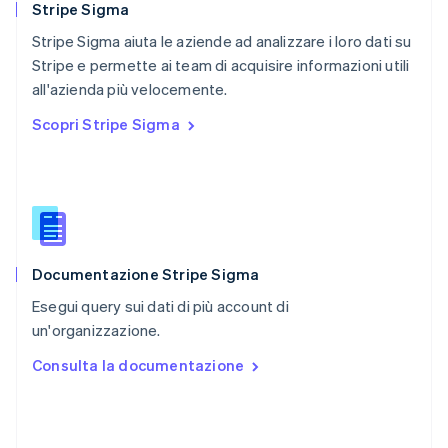
Português
English
Stripe Sigma
RAS di Hong Kong, Cina
Stripe Sigma aiuta le aziende ad analizzare i loro dati su
English
简体中文
Stripe e permette ai team di acquisire informazioni utili
Regno Unito
English
all'azienda più velocemente.
Repubblica Ceca
Scopri Stripe Sigma
English
Romania
English
Singapore
English
简体中文
Slovacchia
English
Documentazione Stripe Sigma
Slovenia
English
Italiano
Esegui query sui dati di più account di
Spagna
un'organizzazione.
Español
English
Stati Uniti
Consulta la documentazione
English
Español
简体中文
Svezia
Svenska
English
Svizzera