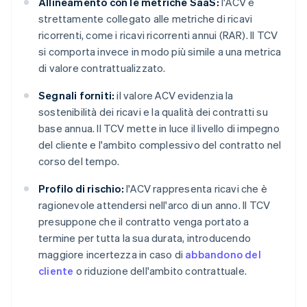
Allineamento con le metriche SaaS:
l'ACV è
strettamente collegato alle metriche di ricavi
ricorrenti, come i ricavi ricorrenti annui (RAR). Il TCV
si comporta invece in modo più simile a una metrica
di valore contrattualizzato.
Segnali forniti:
il valore ACV evidenzia la
sostenibilità dei ricavi e la qualità dei contratti su
base annua. Il TCV mette in luce il livello di impegno
del cliente e l'ambito complessivo del contratto nel
corso del tempo.
Profilo di rischio:
l'ACV rappresenta ricavi che è
ragionevole attendersi nell'arco di un anno. Il TCV
presuppone che il contratto venga portato a
termine per tutta la sua durata, introducendo
maggiore incertezza in caso di
abbandono del
cliente
o riduzione dell'ambito contrattuale.