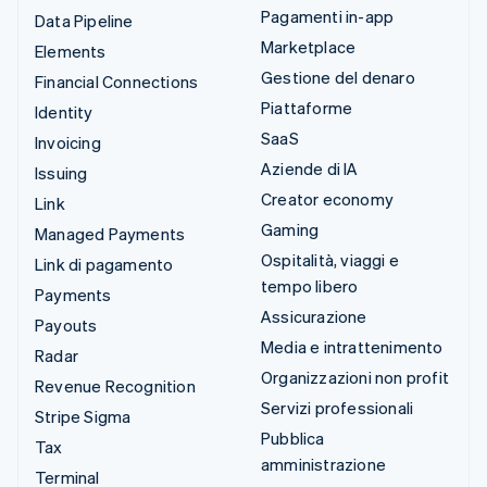
Pagamenti in-app
Data Pipeline
Marketplace
Elements
Gestione del denaro
Financial Connections
Piattaforme
Identity
SaaS
Invoicing
Aziende di IA
Issuing
Creator economy
Link
Gaming
Managed Payments
Ospitalità, viaggi e
Link di pagamento
tempo libero
Payments
Assicurazione
Payouts
Media e intrattenimento
Radar
Organizzazioni non profit
Revenue Recognition
Servizi professionali
Stripe Sigma
Pubblica
Tax
amministrazione
Terminal