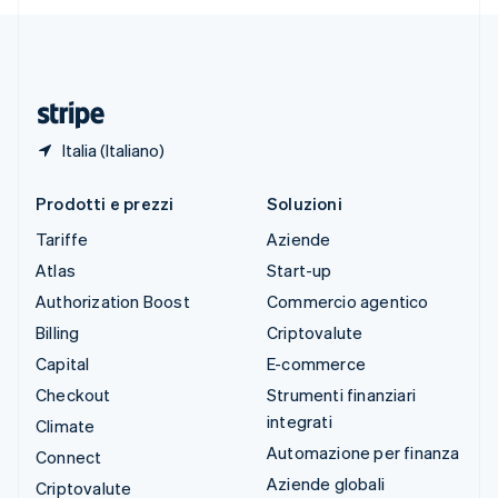
Deutsch
Français
Italiano
English
Thailandia
ไทย
English
Ungheria
English
Italia (Italiano)
Prodotti e prezzi
Soluzioni
Tariffe
Aziende
Atlas
Start-up
Authorization Boost
Commercio agentico
Billing
Criptovalute
Capital
E-commerce
Checkout
Strumenti finanziari
integrati
Climate
Automazione per finanza
Connect
Aziende globali
Criptovalute