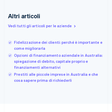
English
Estonia
English
Altri articoli
Finlandia
English
Svenska
Vedi tutti gli articoli per le aziende
Francia
Français
English
Germania
Fidelizzazione dei clienti: perché è importante e
Deutsch
English
come migliorarla
Giappone
日本語
English
Opzioni di finanziamento aziendale in Australia:
Gibilterra
spiegazione di debito, capitale proprio e
English
finanziamenti alternativi
Grecia
English
Prestiti alle piccole imprese in Australia e che
India
cosa sapere prima di richiederli
English
Irlanda
English
Italia
Italiano
English
Lettonia