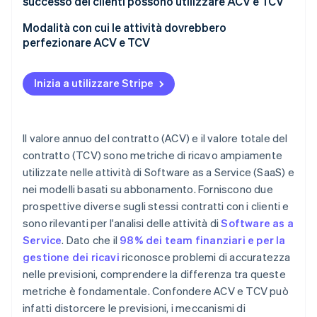
successo dei clienti possono utilizzare ACV e TCV
Team di vendita
Modalità con cui le attività dovrebbero
perfezionare ACV e TCV
Team finanziari
Team per il successo dei clienti
Inizia a utilizzare Stripe
Il valore annuo del contratto (ACV) e il valore totale del
contratto (TCV) sono metriche di ricavo ampiamente
utilizzate nelle attività di Software as a Service (SaaS) e
nei modelli basati su abbonamento. Forniscono due
prospettive diverse sugli stessi contratti con i clienti e
sono rilevanti per l'analisi delle attività di
Software as a
Service
. Dato che il
98% dei team finanziari e per la
gestione dei ricavi
riconosce problemi di accuratezza
nelle previsioni, comprendere la differenza tra queste
metriche è fondamentale. Confondere ACV e TCV può
infatti distorcere le previsioni, i meccanismi di