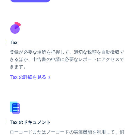
English
Svenska
ブラジル
Português
English
フランス
Français
English
ブルガリア
English
Tax
ベルギー
Nederlands
Français
Deutsch
English
登録が必要な場所を把握して、適切な税額を自動徴収で
ポーランド
きるほか、申告書の申請に必要なレポートにアクセスで
English
きます。
ポルトガル
Português
English
Tax の詳細を見る
マルタ
English
マレーシア
English
简体中文
メキシコ
Español
English
ラトビア
Tax のドキュメント
English
リトアニア
ローコードまたはノーコードの実装機能を利用して、消