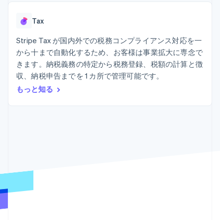
Recognition
ポーネント
SaaS
従量課金請求を提供
決済手段
製品ロードマップ
ステーブルコイン担保型
会計管理の
125 以上の決
Tax
Sessions 年次カンファ
のカードを発行
自動化
済手段を利用
レンス
エージェントによるサー
Stripe
可能
Terminal
Stripe Tax が国内外での税務コンプライアンス対応を一
採用情報
ビスのプロビジョニング
Sigma
業種別
対面支払い
ニュースルーム
と管理
から十まで自動化するため、お客様は事業拡大に専念で
カスタムレ
Authorization
Stripe Press
きます。納税義務の特定から税務登録、税額の計算と徴
ポート
Boost
AI 企業
Data
決済成功率の
収、納税申告までを 1 カ所で管理可能です。
クリエイターエコノミ―
Pipeline
最適化
ゲーム
もっと知る
リソース
データの同
Link
ホスピタリティ、旅行、
お問い合わせ
期
スピーディー
レジャー
な決済
保険
アプリへの導入
営業にお問い合わせ
メディアおよびエンター
コードサンプル
パートナーになる
テインメント
開発者のブログ
非営利団体
API ステータス
プロフェッショナルサー
その他
ビス
Product roadmap
パブリックセクター
今後の予定を確認
小売業
Radar
不正防止
エコシステム
Atlas
スタートアップの企業設立