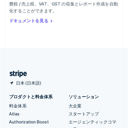
English
費税 / 売上税、VAT、GST の収集とレポート作成を自動
リヒテンシュタイン
化することができます。
Deutsch
English
ルーマニア
ドキュメントを見る
English
ルクセンブルグ
Français
Deutsch
English
中国香港特別行政区
English
简体中文
中国本土
简体中文
English
日本
日本語
English
日本 (日本語)
プロダクトと料金体系
ソリューション
料金体系
大企業
Atlas
スタートアップ
Authorization Boost
エージェンティックコマ