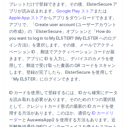
ブレットだけで登録できます。その後、ElsterSecure ア
プリが読み込まれます。
Google Play ストア
または
Apple App ストア
からアプリをダウンロードできます。
アプリで、「Create user account (ユーザーアカウント
の作成)」の「ElsterSecure」オプションと「How do
you want to log in to My ELSTER? (My ELSTER へのログ
イン方法)」を選択します。その後、メールでアクティ
ベーション ID 、郵送でアクティベーション コードが届
きます。アプリに ID を入力し、デバイスのカメラを使
用して、郵送で受け取った書面の QR コードをスキャン
します。登録が完了したら、ElsterSecure を使用して
「My ELSTER」にログインできます。
ID カードを使用して登録するには、ID から確実にデータ
を読み取れる必要があります。そのための 1 つの選択肢
として、クレジットカード形式の最新の ID カードを使
用する方法があります。このほか、適切な
ID カードリ
ーダー
と AusweisApp2 を使用する方法もあります。近
距離無線通信 (NFC) インターフェイスを備えたスマート