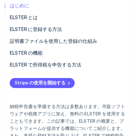
はじめに
パートナー
Climate
Stripe App Marketplace
カーボンリムーバル
ELSTER とは
Identity
「My ELSTER」とは
ELSTER に登録する方法
オンライン本人確認
証明書ファイルを使用した登録の仕組み
ELSTER の証明書の有効期限を延長する方法
ELSTER の機能
ELSTER で所得税を申告する方法
Stripe Sessions 2026
Stripe が AI の経済インフラをどのように構築しているかを
ご覧ください。
こちらをご覧ください
Stripe の使用を開始する
納税申告書を準備する方法は多数あります。市販ソフト
ウェアや税務アプリに加え、無料の ELSTER を使用する
こともできます。この記事では、ELSTER の概要と、プ
ラットフォームが提供する機能についてご紹介します。
また、多様な登録方法を取り上げ、ELSTER で納税申告