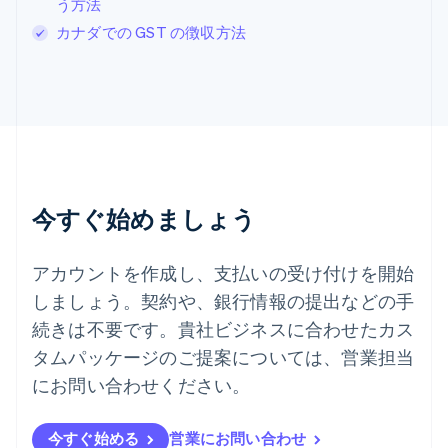
Svenska
English
う方法
スペイン
カナダでの GST の徴収方法
Español
English
スロバキア
English
スロベニア
English
Italiano
タイ
ไทย
English
チェコ共和国
English
今すぐ始めましょう
デンマーク
English
ドイツ
アカウントを作成し、支払いの受け付けを開始
Deutsch
English
しましょう。契約や、銀行情報の提出などの手
ニュージーランド
続きは不要です。貴社ビジネスに合わせたカス
English
ノルウェー
タムパッケージのご提案については、営業担当
English
にお問い合わせください。
ハンガリー
English
フィンランド
今すぐ始める
営業にお問い合わせ