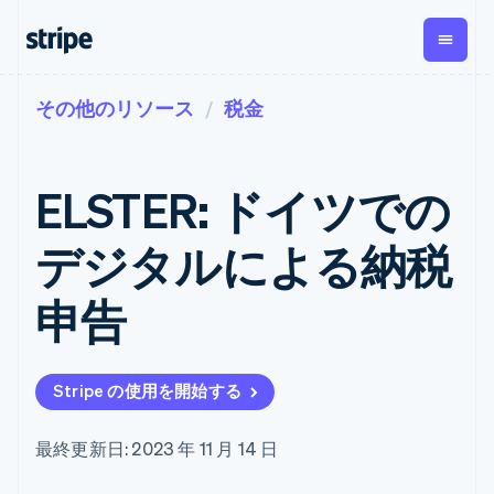
その他のリソース
税金
企業規模別
ドキュメント
学ぶ
支払い
収益
資金管
プラッ
理
フォー
大企業向け
Stripe のドキュメント
ブログ
とマー
Payments
Billing
スタートアップ向け
API リファレンス
導入事例
ELSTER: ドイツでの
オンライン決
経常収益
ットプ
Global
ライブラリと SDK
ガイド
済
Metronome
Payouts
イス
Stripe Apps
Managed
デジタルによる納税
従量課金
Payments
第三者
Connec
ユースケース別
マーチャント
サブスクリ
への入
サポート
プション
オブレコード
金
申告
プラッ
ガイド
エージェンティックコマ
サブスクリ
ソリューショ
Payment links
フォー
ース
サポートに問い合わせる
プションの
ン
決済の
E コマース / ECサイト
オンライン決済を受け付
管理サポートプラン
コーディング
管理
Invoicing
築
埋込型金融
け
プロフェッショナルサー
1 回限りまた
不要の決済ペ
Stripe の使用を開始する
請求・財務関連
構築済みの決済を実装
ビス
は継続
ージ
Checkout
グローバルビジネス
プラットフォームまたは
構築済み決済
Tax
アプリ内決済
マーケットプレイスを構
消費税と
UI
最終更新日: 2023 年 11 月 14 日
マーケットプレイス
築する
VAT の自動
Elements
資金管理
サブスクリプションを管
柔軟な UI コン
計算
Revenue
会社
プラットフォーム
理