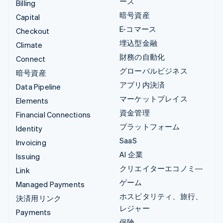
ース
Billing
暗号資産
Capital
E-コマース
Checkout
埋込型金融
Climate
財務の自動化
Connect
グローバルビジネス
暗号資産
アプリ内決済
Data Pipeline
マーケットプレイス
Elements
資金管理
Financial Connections
プラットフォーム
Identity
SaaS
Invoicing
AI 企業
Issuing
クリエイターエコノミ―
Link
ゲーム
Managed Payments
ホスピタリティ、旅行、
決済用リンク
レジャー
Payments
保険