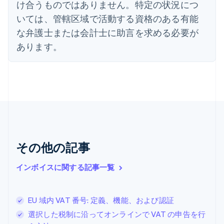
English
け合うものではありません。特定の状況につ
オーストラリア
いては、管轄区域で活動する資格のある有能
English
オーストリア
な弁護士または会計士に助言を求める必要が
Deutsch
English
あります。
オランダ
Nederlands
English
カナダ
English
Français
キプロス
English
ギリシア
English
クロアチア
その他の記事
English
Italiano
ジブラルタル
English
インボイスに関する記事一覧
シンガポール
English
简体中文
スイス
EU 域内 VAT 番号: 定義、機能、および認証
Deutsch
Français
Italiano
English
選択した税制に沿ってオンラインで VAT の申告を行
スウェーデン