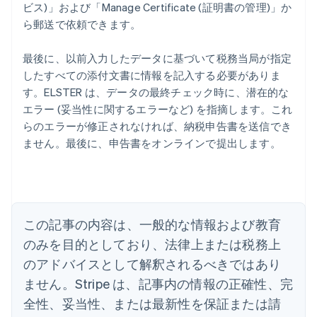
ビス)」および「Manage Certificate (証明書の管理)」か
ら郵送で依頼できます。
最後に、以前入力したデータに基づいて税務当局が指定
したすべての添付文書に情報を記入する必要がありま
す。ELSTER は、データの最終チェック時に、潜在的な
エラー (妥当性に関するエラーなど) を指摘します。これ
らのエラーが修正されなければ、納税申告書を送信でき
アイルランド
ません。最後に、申告書をオンラインで提出します。
English
アメリカ
English
Español
简体中文
アラブ首長国連邦
English
イギリス
この記事の内容は、一般的な情報および教育
English
のみを目的としており、法律上または税務上
イタリア
のアドバイスとして解釈されるべきではあり
Italiano
English
インド
ません。Stripe は、記事内の情報の正確性、完
English
全性、妥当性、または最新性を保証または請
エストニア