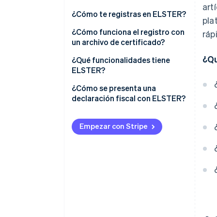
art
¿Qué es “Mi ELSTER”?
¿Cómo te registras en ELSTER?
pla
¿Cómo funciona el registro con
ráp
un archivo de certificado?
¿Qu
¿Cómo se puede renovar el
¿Qué funcionalidades tiene
certificado ELSTER?
ELSTER?
¿Cómo se presenta una
declaración fiscal con ELSTER?
Empezar con Stripe