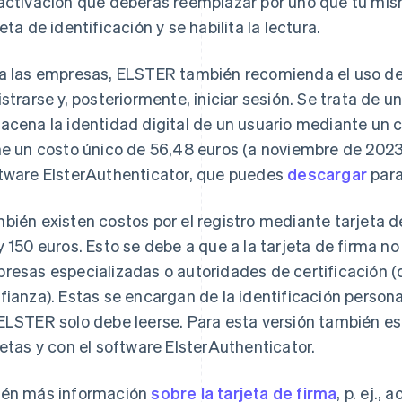
activación que deberás reemplazar por uno que tú mismo
jeta de identificación y se habilita la lectura.
a las empresas, ELSTER también recomienda el uso d
istrarse y, posteriormente, iniciar sesión. Se trata de 
acena la identidad digital de un usuario mediante un ch
ne un costo único de 56,48 euros (a noviembre de 2023). 
tware ElsterAuthenticator, que puedes
descargar
para
bién existen costos por el registro mediante tarjeta de
y 150 euros. Esto se debe a que a la tarjeta de firma n
resas especializadas o autoridades de certificación
fianza). Estas se encargan de la identificación persona
ELSTER solo debe leerse. Para esta versión también es
jetas y con el software ElsterAuthenticator.
én más información
sobre la tarjeta de firma
, p. ej.,