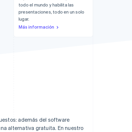
todo el mundo y habilita las
presentaciones, todo en un solo
lugar.
Más información
Sesiones de Stripe
2026
Descubre cómo Stripe
construye la
infraestructura
económica para la IA.
Mirar ahora
uestos: además del software
na alternativa gratuita. En nuestro