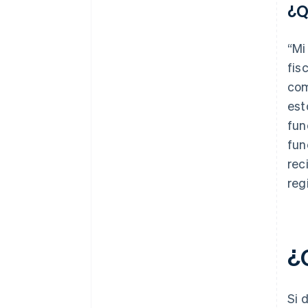
¿Q
“Mi
fis
com
est
fun
fun
rec
reg
¿
Si 