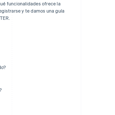
ué funcionalidades ofrece la
egistrarse y te damos una guía
STER.
do?
?