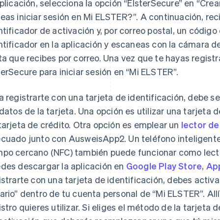
aplicación, selecciona la opción “ElsterSecure” en “Cre
eas iniciar sesión en Mi ELSTER?”. A continuación, reci
ntificador de activación y, por correo postal, un código
ntificador en la aplicación y escaneas con la cámara de
ta que recibes por correo. Una vez que te hayas regis
terSecure para iniciar sesión en “Mi ELSTER”.
a registrarte con una tarjeta de identificación, debe se
 datos de la tarjeta. Una opción es utilizar una tarjet
tarjeta de crédito. Otra opción es emplear un
lector de
cuado junto con AusweisApp2. Un teléfono inteligent
po cercano (NFC) también puede funcionar como lector
des descargar la aplicación en
Google Play Store
,
Ap
istrarte con una tarjeta de identificación, debes activ
ario” dentro de tu cuenta personal de “Mi ELSTER”. Al
istro quieres utilizar. Si eliges el método de la tarjeta d