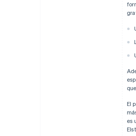
for
gra
Ade
esp
que
El 
más
es 
Els