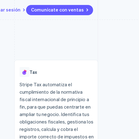
iar sesión
Comunícate con ventas
Recursos
Ecosistema
Contacto
 marketplaces
Más
Integraciones de aplicaciones
Socios
Contacta con ventas
Product roadmap
s
Ejemplos de código
Stripe App Marketplace
Conviértete en socio
Ver lo que viene
ataformas
Blog de desarrolladores
 plataformas
Estado de la API
Radar
e clientes
Prevención de fraude
 platforms
Tax
ncieros
Atlas
Constitución de una startup
 lucro
Stripe Tax automatiza el
cumplimiento de la normativa
Climate
s y virtuales
Eliminación de dióxido de
fiscal internacional de principio a
carbono
fin, para que puedas centrarte en
Identity
ampliar tu negocio. Identifica tus
Verificación de identidad en
obligaciones fiscales, gestiona los
línea
registros, calcula y cobra el
importe correcto de impuestos en