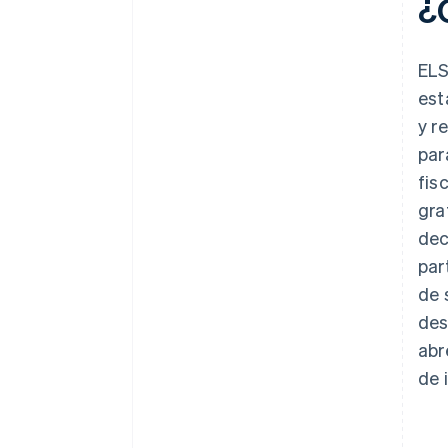
¿
ELS
est
y r
par
fis
gra
dec
par
de 
des
abr
de 