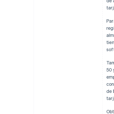
de 
tar
Par
reg
alm
tie
sof
Tam
50 
emp
con
de 
tar
Obt