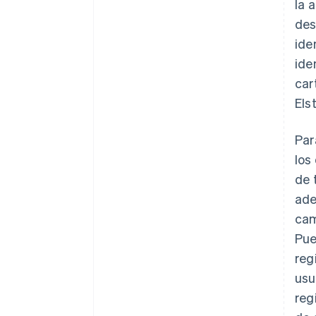
la 
des
ide
ide
car
Els
Par
los
de 
ade
cam
Pue
reg
usu
reg