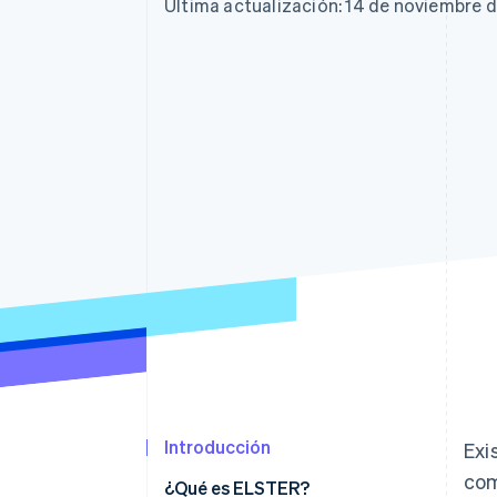
Authorization Boost
Última actualización: 14 de noviembre 
Optimizaciones de aceptación
Link
Proceso de compra acelerado
Financial Connections
Datos de ctas. financieras
vinculadas
Introducción
Exi
com
¿Qué es ELSTER?