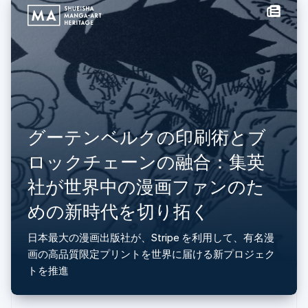
English
ベルギー
Nederlands
Français
Deutsch
English
ポーランド
English
ポルトガル
Português
English
マルタ
English
グーテンベルクの印刷術とブ
マレーシア
English
简体中文
ロックチェーンの融合：集英
メキシコ
Español
English
社が世界中の漫画ファンのた
ラトビア
めの新時代を切り拓く
English
リトアニア
English
日本最大の漫画出版社が、Stripe を利用して、有名漫
リヒテンシュタイン
画の高品質限定プリントを世界に届ける新プロジェク
Deutsch
English
トを推進
ルーマニア
English
ルクセンブルグ