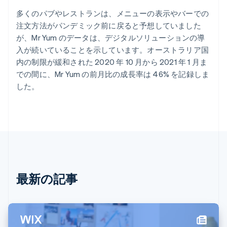
Nederlands
English
多くのパブやレストランは、メニューの表示やバーでの
カナダ
注文方法がパンデミック前に戻ると予想していました
English
Français
キプロス
が、Mr Yum のデータは、デジタルソリューションの導
English
入が続いていることを示しています。オーストラリア国
ギリシア
内の制限が緩和された 2020 年 10 月から 2021 年 1 月ま
English
での間に、Mr Yum の前月比の成長率は 46% を記録しま
クロアチア
した。
English
Italiano
ジブラルタル
English
シンガポール
English
简体中文
スイス
Deutsch
Français
Italiano
English
スウェーデン
Svenska
English
最新の記事
スペイン
Español
English
スロバキア
English
スロベニア