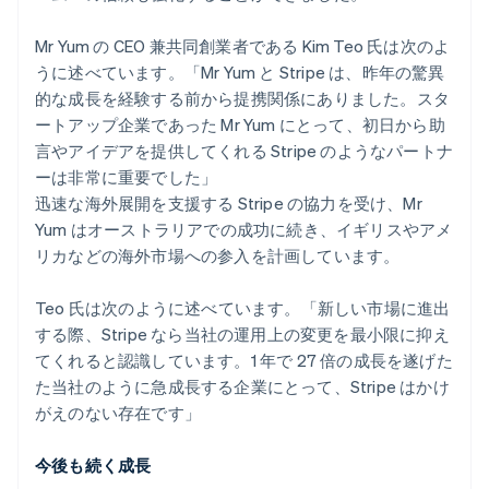
Mr Yum の CEO 兼共同創業者である Kim Teo 氏は次のよ
うに述べています。「Mr Yum と Stripe は、昨年の驚異
アイルランド
的な成長を経験する前から提携関係にありました。スタ
English
ートアップ企業であった Mr Yum にとって、初日から助
アメリカ
言やアイデアを提供してくれる Stripe のようなパートナ
English
Español
简体中文
アラブ首長国連邦
ーは非常に重要でした」
English
迅速な海外展開を支援する Stripe の協力を受け、Mr
イギリス
Yum はオーストラリアでの成功に続き、イギリスやアメ
English
リカなどの海外市場への参入を計画しています。
イタリア
Italiano
English
インド
Teo 氏は次のように述べています。「新しい市場に進出
English
する際、Stripe なら当社の運用上の変更を最小限に抑え
エストニア
てくれると認識しています。1 年で 27 倍の成長を遂げた
English
た当社のように急成長する企業にとって、Stripe はかけ
オーストラリア
がえのない存在です」
English
オーストリア
Deutsch
English
今後も続く成長
オランダ