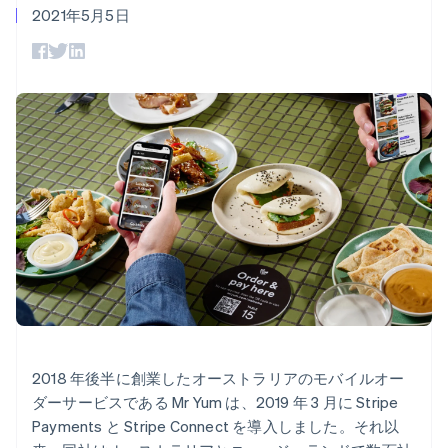
Recognition
ポーネント
2021年5月5日
SaaS
従量課金請求を提供
決済手段
製品ロードマップ
ステーブルコイン担保型
会計管理の
125 以上の決
Sessions 年次カンファ
のカードを発行
自動化
済手段を利用
レンス
エージェントによるサー
Stripe
可能
Terminal
採用情報
ビスのプロビジョニング
Sigma
業種別
対面支払い
ニュースルーム
と管理
カスタムレ
Authorization
Stripe Press
ポート
Boost
AI 企業
Data
決済成功率の
クリエイターエコノミ―
Pipeline
最適化
ゲーム
リソース
データの同
Link
ホスピタリティ、旅行、
お問い合わせ
期
スピーディー
レジャー
な決済
保険
アプリへの導入
営業にお問い合わせ
メディアおよびエンター
コードサンプル
パートナーになる
テインメント
開発者のブログ
非営利団体
API ステータス
プロフェッショナルサー
その他
ビス
Product roadmap
パブリックセクター
今後の予定を確認
小売業
2018 年後半に創業したオーストラリアのモバイルオー
Radar
不正防止
ダーサービスである Mr Yum は、2019 年 3 月に Stripe
Payments と Stripe Connect を導入しました。それ以
エコシステム
Atlas
スタートアップの企業設立