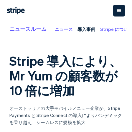
ニュースルーム
ニュース
導入事例
Stripe につい
企業規模別
ドキュメント
学ぶ
支払い
収益
資金管
プラッ
理
フォー
大企業向け
Stripe のドキュメント
ブログ
とマー
Payments
Billing
スタートアップ向け
API リファレンス
導入事例
オンライン決
経常収益
ットプ
Global
ライブラリと SDK
ガイド
Stripe 導入により、
済
Metronome
Payouts
イス
Stripe Apps
Managed
従量課金
Payments
第三者
Mr Yum の顧客数が
Connec
ユースケース別
マーチャント
サブスクリ
への入
サポート
プション
オブレコード
金
プラッ
ガイド
エージェンティックコマ
サブスクリ
ソリューショ
Payment links
10 倍に増加
フォー
ース
サポートに問い合わせる
プションの
ン
決済の
E コマース / ECサイト
オンライン決済を受け付
管理サポートプラン
コーディング
管理
Invoicing
築
埋込型金融
け
プロフェッショナルサー
1 回限りまた
不要の決済ペ
請求・財務関連
構築済みの決済を実装
ビス
は継続
ージ
Checkout
オーストラリアの大手モバイルメニュー企業が、Stripe
グローバルビジネス
プラットフォームまたは
構築済み決済
Tax
Payments と Stripe Connect の導入によりパンデミック
アプリ内決済
マーケットプレイスを構
消費税と
UI
マーケットプレイス
築する
を乗り越え、シームレスに規模を拡大
VAT の自動
Elements
資金管理
サブスクリプションを管
柔軟な UI コン
計算
Revenue
会社
プラットフォーム
理