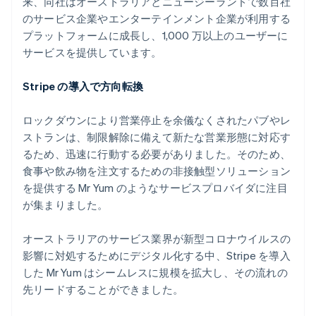
来、同社はオーストラリアとニュージーランドで数百社
パートナー
のサービス企業やエンターテインメント企業が利用する
Climate
Stripe App Marketplace
カーボンリムーバル
プラットフォームに成長し、1,000 万以上のユーザーに
サービスを提供しています。
Identity
オンライン本人確認
Stripe の導入で方向転換
ロックダウンにより営業停止を余儀なくされたパブやレ
ストランは、制限解除に備えて新たな営業形態に対応す
Stripe Sessions 2026
るため、迅速に行動する必要がありました。そのため、
Stripe が AI の経済インフラをどのように構築しているかを
食事や飲み物を注文するための非接触型ソリューション
ご覧ください。
を提供する Mr Yum のようなサービスプロバイダに注目
こちらをご覧ください
が集まりました。
オーストラリアのサービス業界が新型コロナウイルスの
影響に対処するためにデジタル化する中、Stripe を導入
した Mr Yum はシームレスに規模を拡大し、その流れの
先リードすることができました。