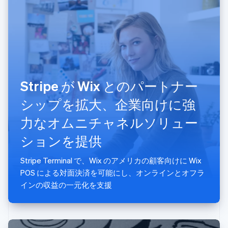
English
Italiano
タイ
ไทย
English
チェコ共和国
English
デンマーク
English
ドイツ
Stripe が Wix とのパートナー
Deutsch
English
シップを拡大、企業向けに強
ニュージーランド
English
力なオムニチャネルソリュー
ノルウェー
English
ションを提供
ハンガリー
English
Stripe Terminal で、Wix のアメリカの顧客向けに Wix
フィンランド
POS による対面決済を可能にし、オンラインとオフラ
English
Svenska
ブラジル
インの収益の一元化を支援
Português
English
フランス
Français
English
ブルガリア