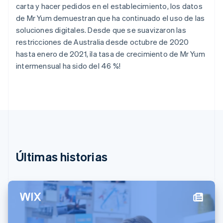
carta y hacer pedidos en el establecimiento, los datos
English
Emiratos Árabes Unidos
de Mr Yum demuestran que ha continuado el uso de las
English
soluciones digitales. Desde que se suavizaron las
Eslovaquia
restricciones de Australia desde octubre de 2020
English
hasta enero de 2021, ¡la tasa de crecimiento de Mr Yum
Eslovenia
intermensual ha sido del 46 %!
English
Italiano
España
Español
English
Estados Unidos
English
Español
简体中文
Estonia
English
Finlandia
English
Svenska
Últimas historias
Francia
Français
English
Gibraltar
English
Grecia
English
Hungría