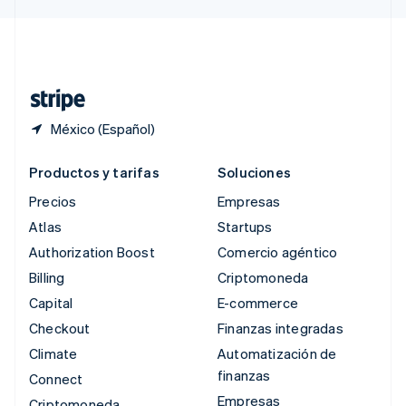
Svenska
English
Suiza
Deutsch
Français
Italiano
English
Tailandia
ไทย
English
México (Español)
Productos y tarifas
Soluciones
Precios
Empresas
Atlas
Startups
Authorization Boost
Comercio agéntico
Billing
Criptomoneda
Capital
E-commerce
Checkout
Finanzas integradas
Climate
Automatización de
finanzas
Connect
Empresas
Criptomoneda