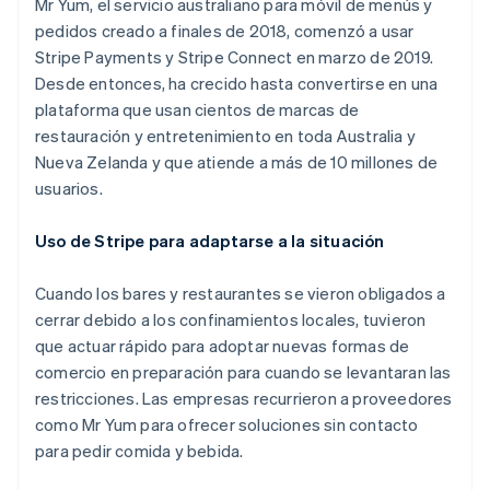
Mr Yum, el servicio australiano para móvil de menús y
pedidos creado a finales de 2018, comenzó a usar
Stripe Payments y Stripe Connect en marzo de 2019.
Ecosistema
Desde entonces, ha crecido hasta convertirse en una
Sesiones de Stripe 2026
plataforma que usan cientos de marcas de
Socios
Descubre cómo Stripe construye la infraestructura económi
restauración y entretenimiento en toda Australia y
Stripe App Marketplace
Mirar ahora
Nueva Zelanda y que atiende a más de 10 millones de
usuarios.
Uso de Stripe para adaptarse a la situación
Cuando los bares y restaurantes se vieron obligados a
cerrar debido a los confinamientos locales, tuvieron
que actuar rápido para adoptar nuevas formas de
comercio en preparación para cuando se levantaran las
restricciones. Las empresas recurrieron a proveedores
como Mr Yum para ofrecer soluciones sin contacto
para pedir comida y bebida.