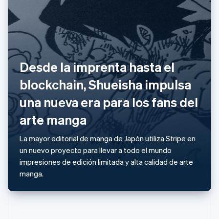
Español
English
Noruega
English
Nueva Zelandia
English
Países Bajos
Desde la imprenta hasta el
Nederlands
English
Polonia
blockchain, Shueisha impulsa
English
una nueva era para los fans del
Portugal
Português
English
arte manga
RAE de Hong Kong, China
English
简体中文
Reino Unido
La mayor editorial de manga de Japón utiliza Stripe en
English
un nuevo proyecto para llevar a todo el mundo
República Checa
impresiones de edición limitada y alta calidad de arte
English
manga.
Rumania
English
Singapur
English
简体中文
Suecia