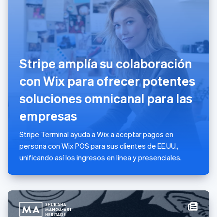
English
India
English
Irlanda
English
Italia
Stripe amplía su colaboración
Italiano
English
con Wix para ofrecer potentes
Japón
日本語
English
soluciones omnicanal para las
Letonia
English
empresas
Liechtenstein
Deutsch
English
Stripe Terminal ayuda a Wix a aceptar pagos en
Lituania
persona con Wix POS para sus clientes de EE.UU.,
English
Luxemburgo
unificando así los ingresos en línea y presenciales.
Français
Deutsch
English
Malasia
English
简体中文
Malta
English
México