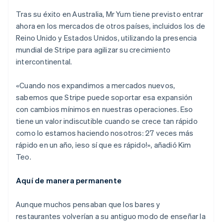
Tras su éxito en Australia, Mr Yum tiene previsto entrar
Alemania
ahora en los mercados de otros países, incluidos los de
Deutsch
English
Reino Unido y Estados Unidos, utilizando la presencia
Australia
mundial de Stripe para agilizar su crecimiento
English
Austria
intercontinental.
Deutsch
English
Bélgica
«Cuando nos expandimos a mercados nuevos,
Nederlands
Français
Deutsch
English
sabemos que Stripe puede soportar esa expansión
Brasil
con cambios mínimos en nuestras operaciones. Eso
Português
English
Bulgaria
tiene un valor indiscutible cuando se crece tan rápido
English
como lo estamos haciendo nosotros: 27 veces más
Canadá
rápido en un año, ¡eso sí que es rápido!», añadió Kim
English
Français
Teo.
China continental
简体中文
English
Chipre
Aquí de manera permanente
English
Croacia
Aunque muchos pensaban que los bares y
English
Italiano
restaurantes volverían a su antiguo modo de enseñar la
Dinamarca