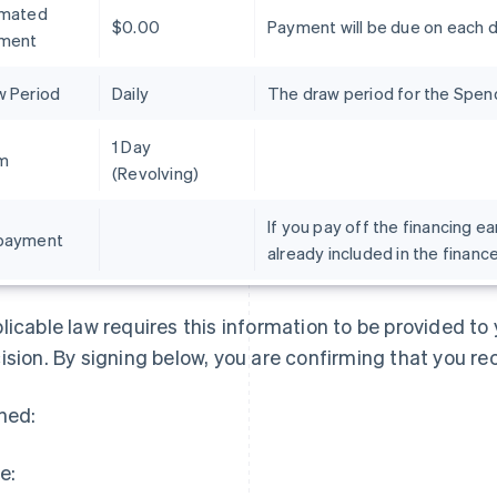
imated
$0.00
Payment will be due on each 
ment
w Period
Daily
The draw period for the Spend 
1 Day
m
(Revolving)
If you pay off the financing ea
payment
already included in the financ
ギリシア
ドイツ
English
Deutsch
English
クロアチア
ニュージーランド
licable law requires this information to be provided t
English
Italiano
English
ジブラルタル
ノルウェー
ision. By signing below, you are confirming that you re
English
English
シンガポール
ハンガリー
ned:
English
简体中文
English
スイス
フィンランド
Deutsch
Français
Italiano
English
English
Svenska
e:
スウェーデン
ブラジル