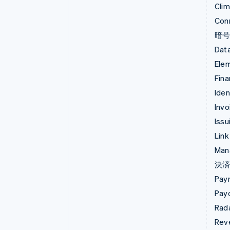
Cli
Con
暗
Data
Ele
Fina
Iden
Invo
Issu
Link
Man
決
Pay
Pay
Rad
Rev