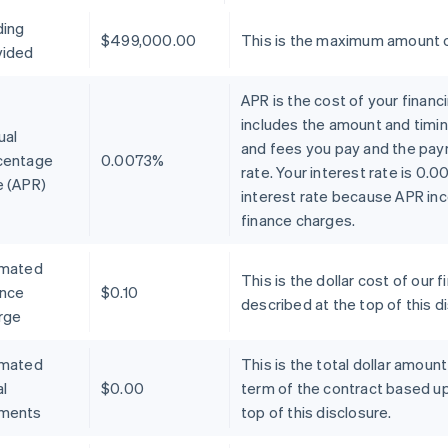
ding
$499,000.00
This is the maximum amount o
vided
APR is the cost of your financ
includes the amount and timin
ual
and fees you pay and the pay
centage
0.0073%
rate. Your interest rate is 0.
e (APR)
interest rate because APR inc
finance charges.
imated
This is the dollar cost of ou
ance
$0.10
described at the top of this d
rge
imated
This is the total dollar amoun
l
$0.00
term of the contract based u
ments
top of this disclosure.