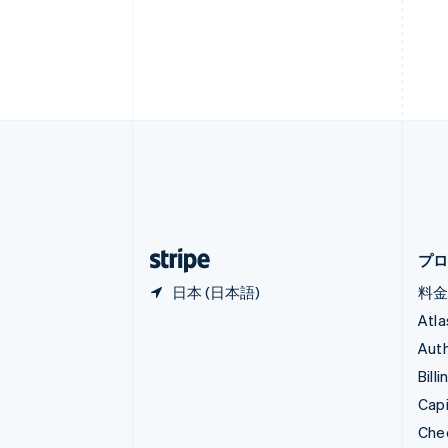
English
エストニア
English
オーストラリア
English
オーストリア
Deutsch
English
オランダ
Nederlands
English
カナダ
English
Français
キプロス
English
プ
日本 (日本語)
料
Atla
Auth
Billi
Capi
Che