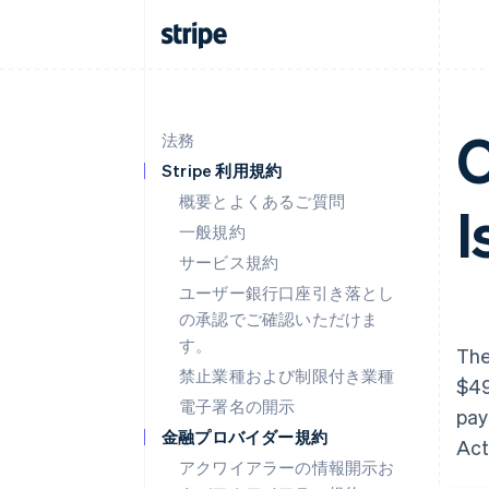
O
法務
Stripe 利用規約
概要とよくあるご質問
I
一般規約
サービス規約
ユーザー銀行口座引き落とし
の承認でご確認いただけま
す。
The
禁止業種および制限付き業種
$49
電子署名の開示
pay
金融プロバイダー規約
Act
アクワイアラーの情報開示お