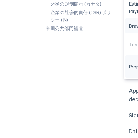
必須の規制開示 (カナダ)
Est
Pay
企業の社会的責任 (CSR) ポリ
シー (IN)
Dra
米国公共部門補遺
Ter
Pre
アイルランド
English
アメリカ
App
English
Español
简体中文
アラブ首長国連邦
dec
English
イギリス
Sig
English
イタリア
Italiano
English
Dat
インド