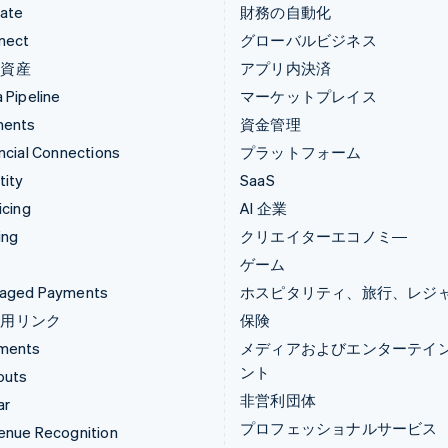
mate
財務の自動化
nect
グローバルビジネス
号資産
アプリ内決済
 Pipeline
マーケットプレイス
ments
資金管理
ncial Connections
プラットフォーム
tity
SaaS
icing
AI 企業
ing
クリエイターエコノミ―
ゲーム
aged Payments
ホスピタリティ、旅行、レジ
済用リンク
保険
ments
メディアおよびエンターテイ
ント
outs
非営利団体
ar
プロフェッショナルサービス
enue Recognition