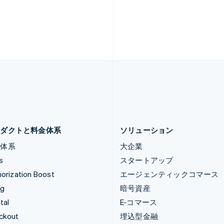
Svenska
English
Português
English
スペイン
フランス
Español
English
Français
English
スロバキア
ブルガリア
English
English
スロベニア
ベルギー
English
Italiano
Nederlands
Français
Deutsch
Eng
タイ
ポーランド
ไทย
English
English
チェコ共和国
ポルトガル
English
Português
English
デンマーク
マルタ
English
English
ロダクトと料金体系
ソリューション
金体系
大企業
s
スタートアップ
orization Boost
エージェンティックコマース
ng
暗号資産
tal
E-コマース
ckout
埋込型金融