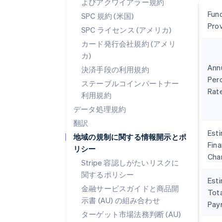
よびアクワイアラー規約
Fun
SPC 規約 (米国)
Pro
SPC ライセンス (アメリカ)
カード発行会社規約 (アメリ
カ)
Ann
決済手段の利用規約
Per
ステーブルコインパートナー
Rat
利用規約
データ処理規約
翻訳
Est
地域の規制に関する情報開示とポ
Fin
リシー
Cha
Stripe 容認しがたいリスクに
関するポリシー
Est
金融サービスガイドと商品開
Tota
示書 (AU) の組み合わせ
Pay
ターゲット市場法務判断 (AU)