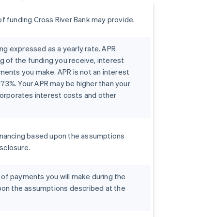
f funding Cross River Bank may provide.
ing expressed as a yearly rate. APR
g of the funding you receive, interest
ments you make. APR is not an interest
0073%. Your APR may be higher than your
orporates interest costs and other
r financing based upon the assumptions
isclosure.
t of payments you will make during the
pon the assumptions described at the