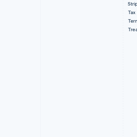
Stri
Tax
Term
Tre