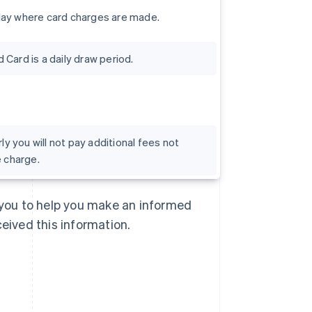
day where card charges are made.
Card is a daily draw period.
rly you will not pay additional fees not
e charge.
マレーシア
English
简体中文
メキシコ
o you to help you make an informed
Español
English
ラトビア
ceived this information.
English
リトアニア
English
リヒテンシュタイン
Deutsch
English
ルーマニア