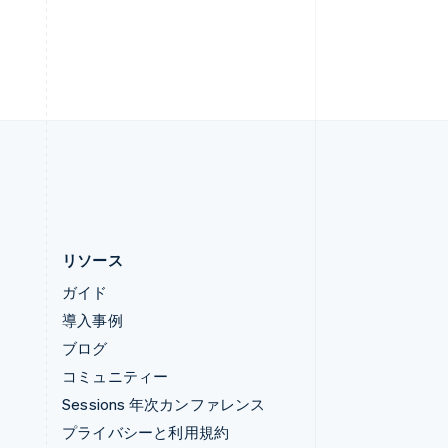
English
ルクセンブルグ
Français
Deutsch
English
中国香港特別行政区
English
简体中文
中国本土
lish
简体中文
English
日本
日本語
English
リソース
ガイド
導入事例
ブログ
コミュニティー
Sessions 年次カンファレンス
プライバシーと利用規約