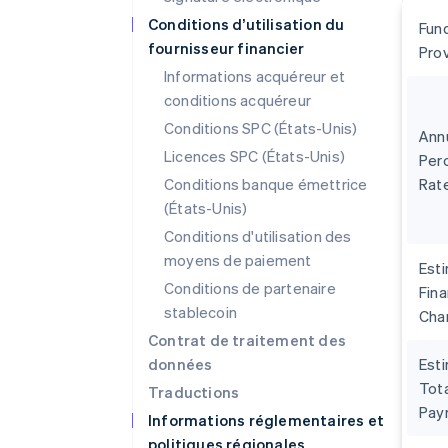
Conditions d’utilisation du
Fun
fournisseur financier
Pro
Informations acquéreur et
conditions acquéreur
Conditions SPC (États-Unis)
Ann
Licences SPC (États-Unis)
Per
Conditions banque émettrice
Rat
(États-Unis)
Conditions d'utilisation des
moyens de paiement
Est
Conditions de partenaire
Fin
stablecoin
Cha
Contrat de traitement des
données
Est
Tota
Traductions
Pay
Informations réglementaires et
politiques régionales