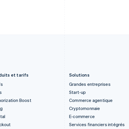
English
English
Grèce
Mexique
English
Español
English
Hongrie
Norvège
English
English
Inde
Nouvelle-Zélande
English
English
Irlande
Pays-Bas
English
Nederlands
English
Italie
Pologne
Italiano
English
English
Japon
Portugal
日本語
English
Português
English
uits et tarifs
Solutions
fs
Grandes entreprises
s
Start-up
orization Boost
Commerce agentique
ng
Cryptomonnaie
tal
E-commerce
ckout
Services financiers intégrés