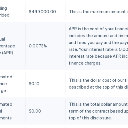
ding
$499,000.00
This is the maximum amount o
vided
APR is the cost of your financ
includes the amount and timin
ual
and fees you pay and the pay
centage
0.0073%
rate. Your interest rate is 0.
e (APR)
interest rate because APR inc
finance charges.
imated
This is the dollar cost of ou
ance
$0.10
described at the top of this d
rge
imated
This is the total dollar amoun
l
$0.00
term of the contract based u
ments
top of this disclosure.