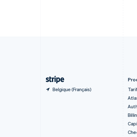
English
Canada
English
Français
Chine continentale
简体中文
English
Chypre
English
Croatie
English
Italiano
Danemark
English
Émirats arabes unis
English
Prod
Belgique (Français)
Tari
Atla
Auth
Billi
Capi
Che