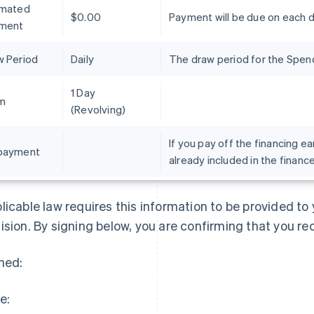
imated
$0.00
Payment will be due on each 
ment
w Period
Daily
The draw period for the Spend 
1 Day
m
(Revolving)
If you pay off the financing ea
payment
already included in the financ
Espagne
Lettonie
Español
English
English
Estonie
Liechtenstein
licable law requires this information to be provided t
English
Deutsch
English
États-Unis
Lituanie
ision. By signing below, you are confirming that you re
English
Español
简体中文
English
Finlande
Luxembourg
ned:
English
Svenska
Français
Deutsch
English
France
Malaisie
Français
English
English
简体中文
e:
Gibraltar
Malte