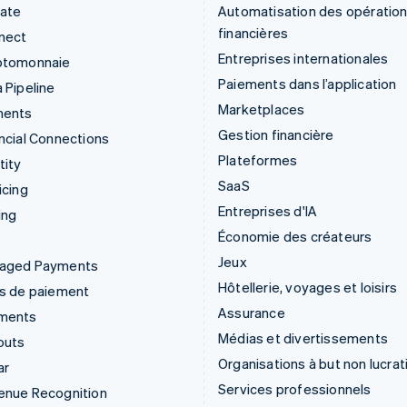
mate
Automatisation des opératio
financières
nect
Entreprises internationales
ptomonnaie
Paiements dans l’application
 Pipeline
Marketplaces
ments
Gestion financière
ncial Connections
Plateformes
tity
SaaS
icing
Entreprises d'IA
ing
Économie des créateurs
Jeux
aged Payments
Hôtellerie, voyages et loisirs
ns de paiement
Assurance
ments
Médias et divertissements
outs
Organisations à but non lucrat
ar
Services professionnels
enue Recognition