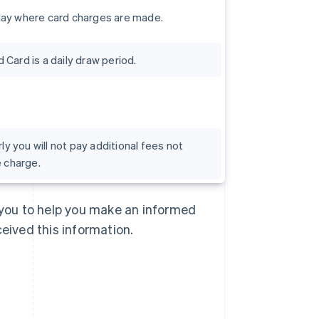
day where card charges are made.
Card is a daily draw period.
rly you will not pay additional fees not
e charge.
R.A.S. de Hong Kong, Chine
English
简体中文
République tchèque
o you to help you make an informed
English
Roumanie
ceived this information.
English
Royaume-Uni
English
Singapour
English
简体中文
Slovaquie