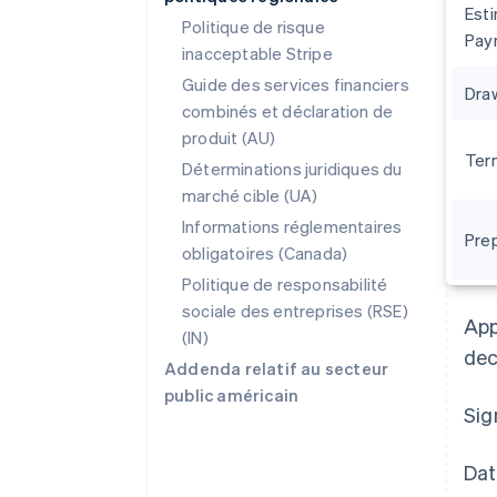
Est
Politique de risque
Pay
inacceptable Stripe
Guide des services financiers
Dra
combinés et déclaration de
produit (AU)
Ter
Déterminations juridiques du
marché cible (UA)
Informations réglementaires
Pre
obligatoires (Canada)
Allemagne
Deutsch
English
Politique de responsabilité
Australie
sociale des entreprises (RSE)
App
English
(IN)
Autriche
dec
Addenda relatif au secteur
Deutsch
English
Belgique
public américain
Sig
Nederlands
Français
Deutsch
English
Brésil
Português
English
Dat
Bulgarie