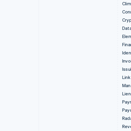
Cli
Con
Cry
Data
Ele
Fina
Iden
Invo
Issu
Link
Man
Lie
Pay
Pay
Rad
Rev