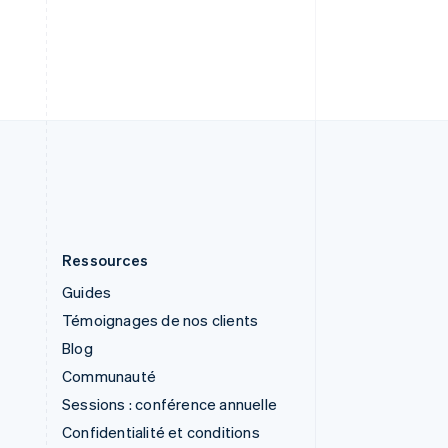
English
Slovénie
English
Italiano
Suède
Svenska
English
Suisse
Deutsch
Français
Italiano
English
Thaïlande
ไทย
English
Ressources
Guides
Témoignages de nos clients
Blog
Communauté
Sessions : conférence annuelle
Confidentialité et conditions