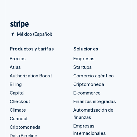
Suiza
Deutsch
Français
Italiano
English
Tailandia
ไทย
English
México (Español)
Productos y tarifas
Soluciones
Precios
Empresas
Atlas
Startups
Authorization Boost
Comercio agéntico
Billing
Criptomoneda
Capital
E-commerce
Checkout
Finanzas integradas
Climate
Automatización de
finanzas
Connect
Empresas
Criptomoneda
internacionales
Data Pipeline