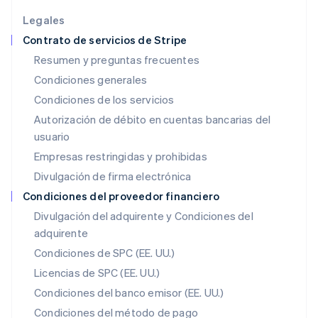
India
English
Legales
Irlanda
Contrato de servicios de Stripe
English
Resumen y preguntas frecuentes
Italia
Condiciones generales
Italiano
English
Japón
Condiciones de los servicios
日本語
English
Autorización de débito en cuentas bancarias del
Letonia
usuario
English
Liechtenstein
Empresas restringidas y prohibidas
Deutsch
English
Divulgación de firma electrónica
Lituania
English
Condiciones del proveedor financiero
Luxemburgo
Divulgación del adquirente y Condiciones del
Français
Deutsch
English
adquirente
Malasia
English
简体中文
Condiciones de SPC (EE. UU.)
Malta
Licencias de SPC (EE. UU.)
English
México
Condiciones del banco emisor (EE. UU.)
Español
English
Condiciones del método de pago