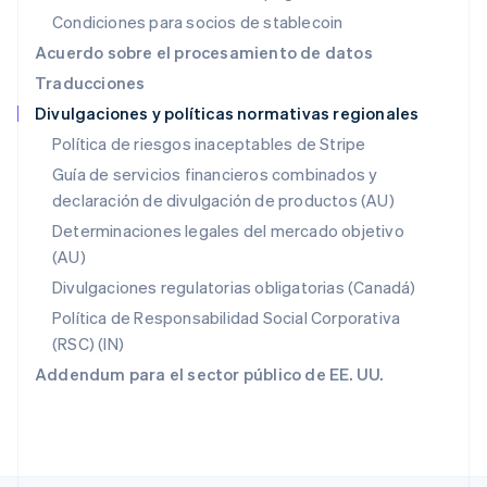
Noruega
Condiciones para socios de stablecoin
English
Nueva Zelandia
Acuerdo sobre el procesamiento de datos
English
Traducciones
Países Bajos
Divulgaciones y políticas normativas regionales
Nederlands
English
Polonia
Política de riesgos inaceptables de Stripe
English
Guía de servicios financieros combinados y
Portugal
declaración de divulgación de productos (AU)
Português
English
RAE de Hong Kong, China
Determinaciones legales del mercado objetivo
English
简体中文
(AU)
Reino Unido
Divulgaciones regulatorias obligatorias (Canadá)
English
República Checa
Política de Responsabilidad Social Corporativa
English
(RSC) (IN)
Rumania
Addendum para el sector público de EE. UU.
English
Singapur
English
简体中文
Suecia
Svenska
English