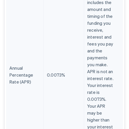
includes the
amount and
timing of the
funding you
receive,
interest and
fees you pay
and the
payments
you make.
Annual
APR is not an
Percentage
0.0073%
interest rate.
Rate (APR)
Your interest
rate is
0.0073%.
Your APR
may be
higher than
your interest