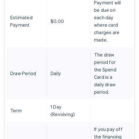
Payment will
Alemania
be due on
Deutsch
English
Australia
Estimated
each day
$0.00
English
Payment
where card
Austria
charges are
Deutsch
English
made.
Bélgica
Nederlands
Français
Deutsch
English
Brasil
The draw
Português
English
period for
Bulgaria
the Spend
English
Draw Period
Daily
Card is a
Canadá
daily draw
English
Français
China continental
period.
简体中文
English
Chipre
1 Day
English
Term
(Revolving)
Croacia
English
Italiano
Dinamarca
If you pay off
English
the financing