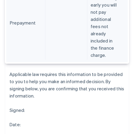
Emiratos Árabes Unidos
early you will
English
not pay
Eslovaquia
additional
English
Prepayment
fees not
Eslovenia
already
English
Italiano
España
included in
Español
English
the finance
Estados Unidos
charge.
English
Español
简体中文
Estonia
English
Applicable law requires this information to be provided
Finlandia
to you to help you make an informed decision. By
English
Svenska
Francia
signing below, you are confirming that you received this
Français
English
information.
Gibraltar
English
Signed:
Grecia
English
Hungría
Date:
English