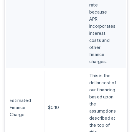
rate
because
APR
incorporates
interest
costs and
other
finance
charges.
This is the
dollar cost of
our financing
based upon
Estimated
the
Finance
$0.10
assumptions
Charge
described at
the top of