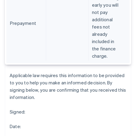
Estonia
early you will
English
not pay
Finlandia
additional
English
Svenska
Prepayment
fees not
Francia
already
Français
English
Germania
included in
Deutsch
English
the finance
Giappone
charge.
日本語
English
Gibilterra
English
Applicable law requires this information to be provided
Grecia
to you to help you make an informed decision. By
English
India
signing below, you are confirming that you received this
English
information.
Irlanda
English
Signed:
Italia
Italiano
English
Lettonia
Date:
English