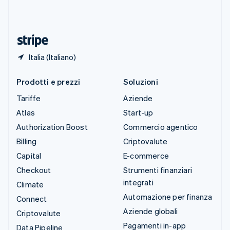
Thailandia
ไทย
English
Ungheria
English
Italia (Italiano)
Prodotti e prezzi
Soluzioni
Tariffe
Aziende
Atlas
Start-up
Authorization Boost
Commercio agentico
Billing
Criptovalute
Capital
E-commerce
Checkout
Strumenti finanziari
integrati
Climate
Automazione per finanza
Connect
Aziende globali
Criptovalute
Pagamenti in-app
Data Pipeline