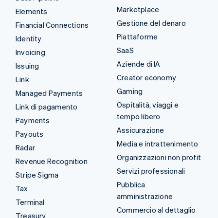
Marketplace
Elements
Gestione del denaro
Financial Connections
Piattaforme
Identity
SaaS
Invoicing
Aziende di IA
Issuing
Creator economy
Link
Gaming
Managed Payments
Ospitalità, viaggi e
Link di pagamento
tempo libero
Payments
Assicurazione
Payouts
Media e intrattenimento
Radar
Organizzazioni non profit
Revenue Recognition
Servizi professionali
Stripe Sigma
Pubblica
Tax
amministrazione
Terminal
Commercio al dettaglio
Treasury