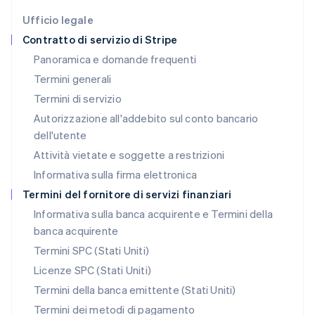
Liechtenstein
Deutsch
English
Ufficio legale
Lituania
Contratto di servizio di Stripe
English
Panoramica e domande frequenti
Lussemburgo
Termini generali
Français
Deutsch
English
Malaysia
Termini di servizio
English
简体中文
Autorizzazione all'addebito sul conto bancario
Malta
dell'utente
English
Messico
Attività vietate e soggette a restrizioni
Español
English
Informativa sulla firma elettronica
Norvegia
English
Termini del fornitore di servizi finanziari
Nuova Zelanda
Informativa sulla banca acquirente e Termini della
English
banca acquirente
Paesi Bassi
Nederlands
English
Termini SPC (Stati Uniti)
Polonia
Licenze SPC (Stati Uniti)
English
Portogallo
Termini della banca emittente (Stati Uniti)
Português
English
Termini dei metodi di pagamento