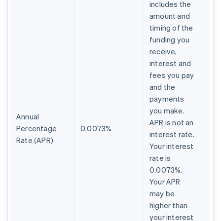
includes the
amount and
timing of the
funding you
receive,
interest and
fees you pay
and the
payments
you make.
Annual
APR is not an
Percentage
0.0073%
interest rate.
Rate (APR)
Your interest
rate is
0.0073%.
Your APR
may be
higher than
your interest