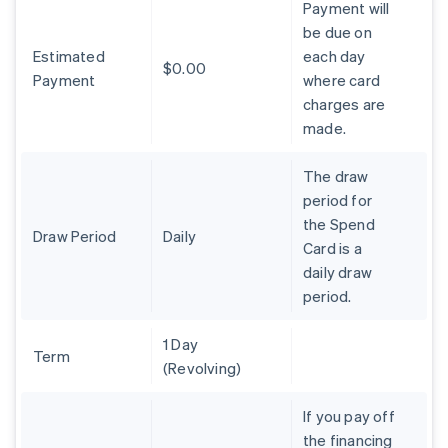
Payment will
Australia
be due on
English
Austria
Estimated
each day
$0.00
Deutsch
English
Payment
where card
Belgio
charges are
Nederlands
Français
Deutsch
English
made.
Brasile
Português
English
Bulgaria
The draw
English
period for
Canada
the Spend
English
Français
Draw Period
Daily
Card is a
Cina continentale
daily draw
简体中文
English
Cipro
period.
English
Croazia
1 Day
English
Italiano
Term
(Revolving)
Danimarca
English
Emirati Arabi Uniti
If you pay off
English
the financing