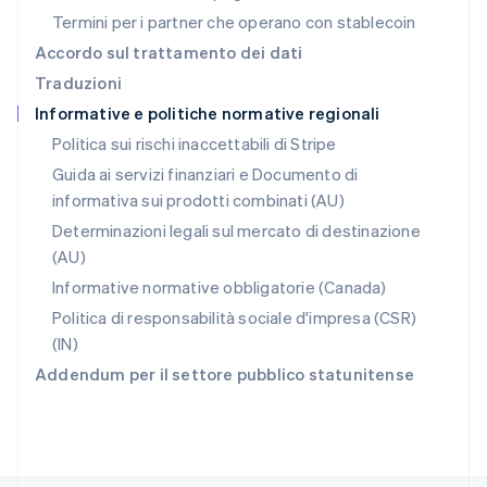
RAS di Hong Kong, Cina
Termini per i partner che operano con stablecoin
English
简体中文
Regno Unito
Accordo sul trattamento dei dati
English
Traduzioni
Repubblica Ceca
Informative e politiche normative regionali
English
Romania
Politica sui rischi inaccettabili di Stripe
English
Guida ai servizi finanziari e Documento di
Singapore
informativa sui prodotti combinati (AU)
English
简体中文
Slovacchia
Determinazioni legali sul mercato di destinazione
English
(AU)
Slovenia
Informative normative obbligatorie (Canada)
English
Italiano
Spagna
Politica di responsabilità sociale d'impresa (CSR)
Español
English
(IN)
Stati Uniti
Addendum per il settore pubblico statunitense
English
Español
简体中文
Svezia
Svenska
English
Svizzera
Deutsch
Français
Italiano
English