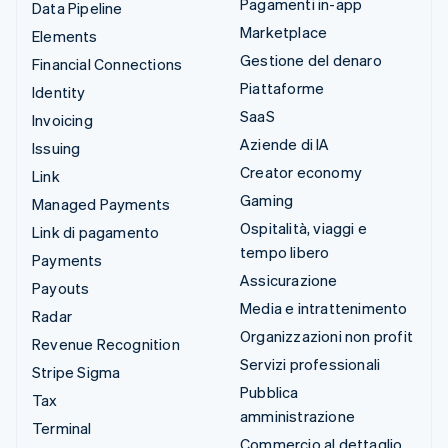
Pagamenti in-app
Data Pipeline
Marketplace
Elements
Gestione del denaro
Financial Connections
Piattaforme
Identity
SaaS
Invoicing
Aziende di IA
Issuing
Creator economy
Link
Gaming
Managed Payments
Ospitalità, viaggi e
Link di pagamento
tempo libero
Payments
Assicurazione
Payouts
Media e intrattenimento
Radar
Organizzazioni non profit
Revenue Recognition
Servizi professionali
Stripe Sigma
Pubblica
Tax
amministrazione
Terminal
Commercio al dettaglio