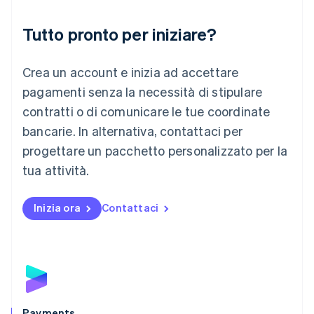
Liechtenstein
Deutsch
English
Tutto pronto per iniziare?
Lituania
English
Crea un account e inizia ad accettare
Lussemburgo
Français
Deutsch
English
pagamenti senza la necessità di stipulare
Malaysia
contratti o di comunicare le tue coordinate
English
简体中文
Malta
bancarie. In alternativa, contattaci per
English
progettare un pacchetto personalizzato per la
Messico
tua attività.
Español
English
Norvegia
English
Inizia ora
Contattaci
Nuova Zelanda
English
Paesi Bassi
Nederlands
English
Polonia
English
Portogallo
Português
English
Payments