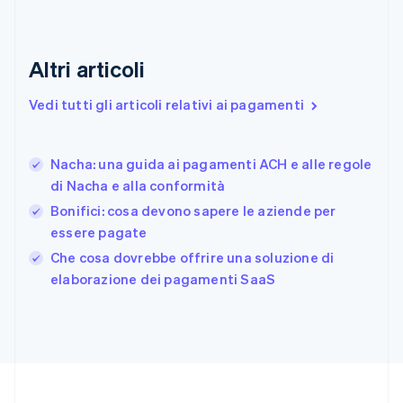
Estonia
English
Finlandia
Altri articoli
English
Svenska
Francia
Vedi tutti gli articoli relativi ai pagamenti
Français
English
Germania
Deutsch
English
Nacha: una guida ai pagamenti ACH e alle regole
Giappone
日本語
English
di Nacha e alla conformità
Gibilterra
Bonifici: cosa devono sapere le aziende per
English
essere pagate
Grecia
English
Che cosa dovrebbe offrire una soluzione di
India
elaborazione dei pagamenti SaaS
English
Irlanda
English
Italia
Italiano
English
Lettonia
English