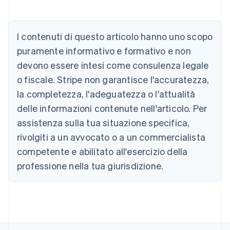
Australia
English
Austria
I contenuti di questo articolo hanno uno scopo
Deutsch
English
puramente informativo e formativo e non
Belgio
devono essere intesi come consulenza legale
Nederlands
Français
Deutsch
English
Brasile
o fiscale. Stripe non garantisce l'accuratezza,
Português
English
la completezza, l'adeguatezza o l'attualità
Bulgaria
English
delle informazioni contenute nell'articolo. Per
Canada
assistenza sulla tua situazione specifica,
English
Français
Cina continentale
rivolgiti a un avvocato o a un commercialista
简体中文
English
competente e abilitato all'esercizio della
Cipro
professione nella tua giurisdizione.
English
Croazia
English
Italiano
Danimarca
English
Emirati Arabi Uniti
English