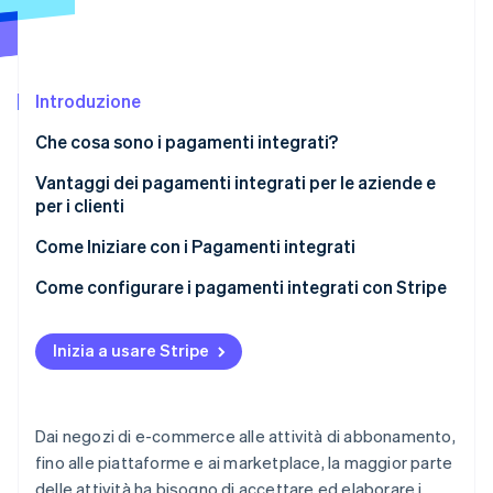
Radar
Prevenzione delle frodi
Ecosistema
Atlas
Introduzione
Costituzione di start-up
Partner
Stripe App Marketplace
Climate
Che cosa sono i pagamenti integrati?
Rimozione del carbonio
Vantaggi dei pagamenti integrati per le aziende e
Identity
per i clienti
Verifica online dell'identità
Vantaggi per le attività
Come Iniziare con i Pagamenti integrati
Vantaggi per i clienti
Come configurare i pagamenti integrati con Stripe
Stripe Sessions 2026
Inizia a usare Stripe
Scopri come Stripe sta costruendo l'infrastruttura economi
Guarda ora
Dai negozi di e-commerce alle attività di abbonamento,
fino alle piattaforme e ai marketplace, la maggior parte
delle attività ha bisogno di accettare ed elaborare i