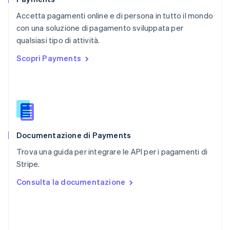
RAS di Hong Kong, Cina
Accetta pagamenti online e di persona in tutto il mondo
English
简体中文
con una soluzione di pagamento sviluppata per
Regno Unito
English
qualsiasi tipo di attività.
Repubblica Ceca
Scopri Payments
English
Romania
English
Singapore
English
简体中文
Slovacchia
English
Documentazione di Payments
Slovenia
English
Italiano
Trova una guida per integrare le API per i pagamenti di
Spagna
Stripe.
Español
English
Stati Uniti
Consulta la documentazione
English
Español
简体中文
Svezia
Svenska
English
Svizzera
Deutsch
Français
Italiano
English