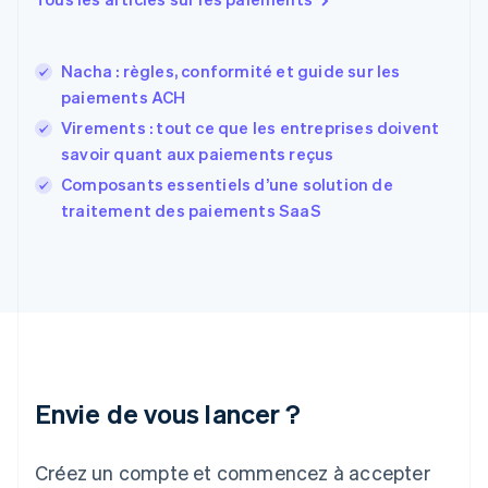
English
États-Unis
English
Español
简体中文
Nacha : règles, conformité et guide sur les
Finlande
English
Svenska
paiements ACH
France
Virements : tout ce que les entreprises doivent
Français
English
savoir quant aux paiements reçus
Gibraltar
English
Composants essentiels d’une solution de
Grèce
traitement des paiements SaaS
English
Hongrie
English
Inde
English
Irlande
English
Italie
Italiano
English
Envie de vous lancer ?
Japon
日本語
English
Créez un compte et commencez à accepter
Lettonie