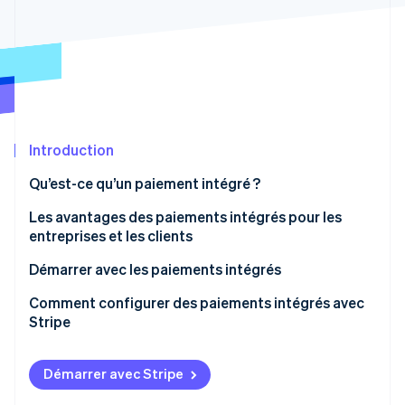
Découvrez les prochaines évolutions
Commerce en ligne
Radar
Prévention de la fraude
Écosystème
Atlas
Constitution de start-up
Partenaires
Climate
Stripe App Marketplace
Élimination du carbone
Introduction
Identity
Qu’est-ce qu’un paiement intégré ?
Vérification de l'identité
Les avantages des paiements intégrés pour les
entreprises et les clients
Les avantages pour les entreprises
Démarrer avec les paiements intégrés
Stripe Sessions 2026
Les avantages pour les clients
Comment configurer des paiements intégrés avec
Découvrez comment Stripe construit l’infrastructure écono
Stripe
Regarder la vidéo
Démarrer avec Stripe