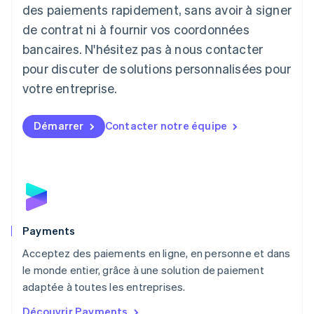
English
des paiements rapidement, sans avoir à signer
Liechtenstein
de contrat ni à fournir vos coordonnées
Deutsch
English
Lituanie
bancaires. N'hésitez pas à nous contacter
English
pour discuter de solutions personnalisées pour
Luxembourg
votre entreprise.
Français
Deutsch
English
Malaisie
English
简体中文
Démarrer
Contacter notre équipe
Malte
English
Mexique
Español
English
Norvège
English
Nouvelle-Zélande
English
Payments
Pays-Bas
Acceptez des paiements en ligne, en personne et dans
Nederlands
English
le monde entier, grâce à une solution de paiement
Pologne
English
adaptée à toutes les entreprises.
Portugal
Découvrir Payments
Português
English