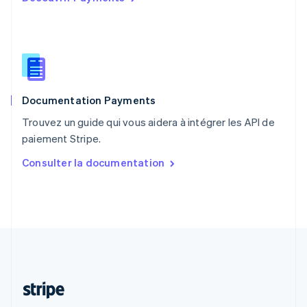
R.A.S. de Hong Kong, Chine
English
简体中文
République tchèque
English
Roumanie
English
Documentation Payments
Royaume-Uni
English
Trouvez un guide qui vous aidera à intégrer les API de
Singapour
paiement Stripe.
English
简体中文
Slovaquie
Consulter la documentation
English
Slovénie
English
Italiano
Suède
Svenska
English
Suisse
Deutsch
Français
Italiano
English
Thaïlande
ไทย
English