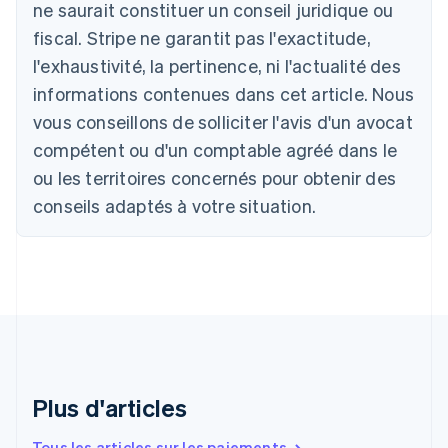
ne saurait constituer un conseil juridique ou
Deutsch
English
Belgique
fiscal. Stripe ne garantit pas l'exactitude,
Nederlands
Français
Deutsch
English
l'exhaustivité, la pertinence, ni l'actualité des
Brésil
Português
English
informations contenues dans cet article. Nous
Bulgarie
vous conseillons de solliciter l'avis d'un avocat
English
Canada
compétent ou d'un comptable agréé dans le
English
Français
ou les territoires concernés pour obtenir des
Chine continentale
conseils adaptés à votre situation.
简体中文
English
Chypre
English
Croatie
English
Italiano
Danemark
English
Émirats arabes unis
English
Espagne
Plus d'articles
Español
English
Estonie
Tous les articles sur les paiements