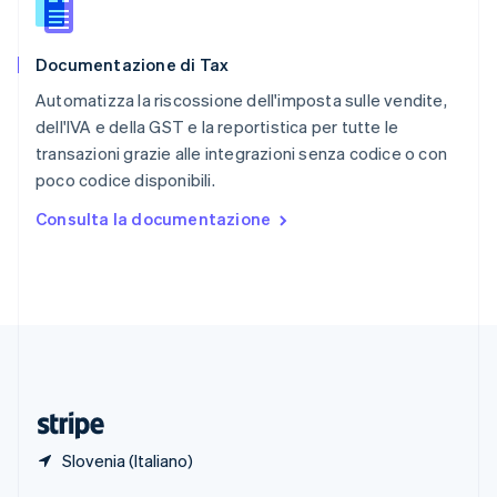
English
Singapore
English
简体中文
Documentazione di Tax
Slovacchia
English
Automatizza la riscossione dell'imposta sulle vendite,
Slovenia
dell'IVA e della GST e la reportistica per tutte le
English
Italiano
transazioni grazie alle integrazioni senza codice o con
Spagna
poco codice disponibili.
Español
English
Stati Uniti
Consulta la documentazione
English
Español
简体中文
Svezia
Svenska
English
Svizzera
Deutsch
Français
Italiano
English
Thailandia
ไทย
English
Ungheria
English
Slovenia (Italiano)