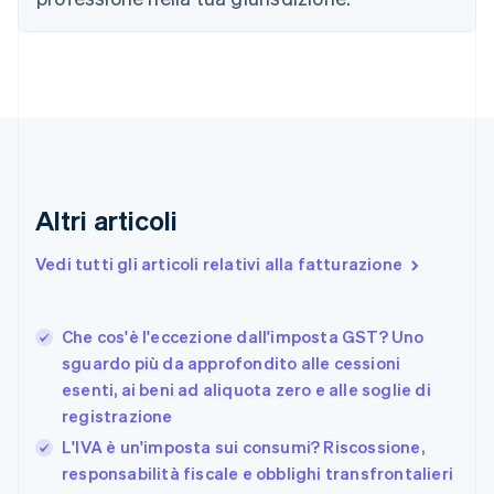
Português
English
Bulgaria
English
Canada
English
Français
Cina continentale
简体中文
English
Cipro
English
Croazia
Altri articoli
English
Italiano
Danimarca
Vedi tutti gli articoli relativi alla fatturazione
English
Emirati Arabi Uniti
English
Che cos'è l'eccezione dall'imposta GST? Uno
Estonia
English
sguardo più da approfondito alle cessioni
esenti, ai beni ad aliquota zero e alle soglie di
Finlandia
English
Svenska
registrazione
Francia
L'IVA è un'imposta sui consumi? Riscossione,
Français
English
responsabilità fiscale e obblighi transfrontalieri
Germania