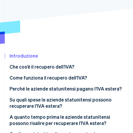
Scopri cosa ti aspetta
Radar
Ecosistema
Prevenzione delle frodi
Partner
Atlas
Stripe App Marketplace
Costituzione di start-up
Climate
Rimozione del carbonio
Introduzione
Identity
Verifica online dell'identità
Che cos’è il recupero dell’IVA?
Come funziona il recupero dell’IVA?
Perché le aziende statunitensi pagano l’IVA estera?
Stripe Sessions 2026
Su quali spese le aziende statunitensi possono
Scopri come Stripe sta costruendo l'infrastruttura economi
recuperare l’IVA estera?
Guarda ora
A quanto tempo prima le aziende statunitensi
possono risalire per recuperare l’IVA estera?