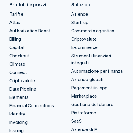
Prodotti e prezzi
Soluzioni
Tariffe
Aziende
Atlas
Start-up
Authorization Boost
Commercio agentico
Billing
Criptovalute
Capital
E-commerce
Checkout
Strumenti finanziari
integrati
Climate
Automazione per finanza
Connect
Aziende globali
Criptovalute
Pagamenti in-app
Data Pipeline
Marketplace
Elements
Gestione del denaro
Financial Connections
Piattaforme
Identity
SaaS
Invoicing
Aziende di IA
Issuing