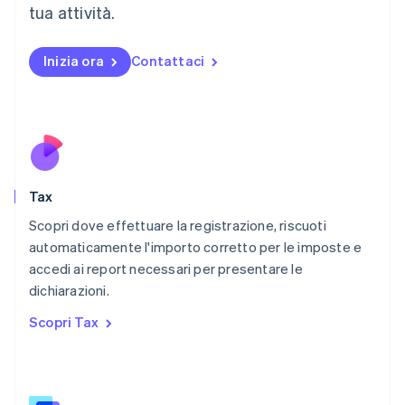
English
简体中文
tua attività.
Malta
English
Messico
Inizia ora
Contattaci
Español
English
Norvegia
English
Nuova Zelanda
English
Paesi Bassi
Nederlands
English
Tax
Polonia
English
Scopri dove effettuare la registrazione, riscuoti
Portogallo
automaticamente l'importo corretto per le imposte e
Português
English
accedi ai report necessari per presentare le
RAS di Hong Kong, Cina
dichiarazioni.
English
简体中文
Regno Unito
Scopri Tax
English
Repubblica Ceca
English
Romania