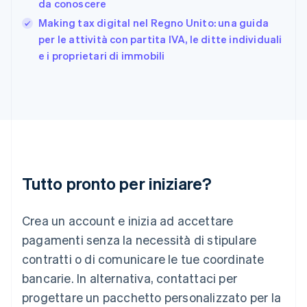
da conoscere
Deutsch
English
Giappone
Making tax digital nel Regno Unito: una guida
日本語
English
per le attività con partita IVA, le ditte individuali
Gibilterra
e i proprietari di immobili
English
Grecia
English
India
English
Irlanda
English
Italia
Italiano
English
Tutto pronto per iniziare?
Lettonia
English
Liechtenstein
Crea un account e inizia ad accettare
Deutsch
English
Lituania
pagamenti senza la necessità di stipulare
English
contratti o di comunicare le tue coordinate
Lussemburgo
bancarie. In alternativa, contattaci per
Français
Deutsch
English
progettare un pacchetto personalizzato per la
Malaysia