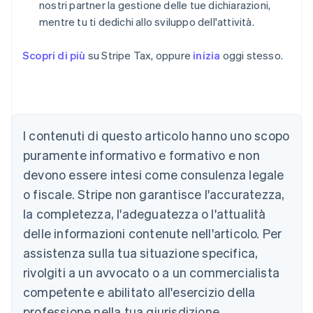
nostri partner la gestione delle tue dichiarazioni,
mentre tu ti dedichi allo sviluppo dell'attività.
Scopri di più
su Stripe Tax, oppure
inizia
oggi stesso.
I contenuti di questo articolo hanno uno scopo
puramente informativo e formativo e non
devono essere intesi come consulenza legale
o fiscale. Stripe non garantisce l'accuratezza,
la completezza, l'adeguatezza o l'attualità
Australia
delle informazioni contenute nell'articolo. Per
English
Austria
assistenza sulla tua situazione specifica,
Deutsch
English
rivolgiti a un avvocato o a un commercialista
Belgio
competente e abilitato all'esercizio della
Nederlands
Français
Deutsch
English
Brasile
professione nella tua giurisdizione.