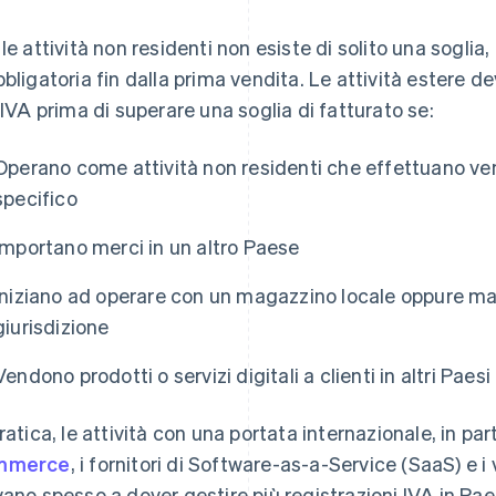
 le attività non residenti non esiste di solito una soglia,
bbligatoria fin dalla prima vendita. Le attività estere 
i IVA prima di superare una soglia di fatturato se:
Operano come attività non residenti che effettuano ve
specifico
Importano merci in un altro Paese
Iniziano ad operare con un magazzino locale oppure man
giurisdizione
Vendono prodotti o servizi digitali a clienti in altri Paesi
pratica, le attività con una portata internazionale, in par
mmerce
, i fornitori di Software-as-a-Service (SaaS) e i
vano spesso a dover gestire più registrazioni IVA in Paes