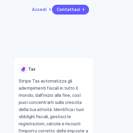
Accedi
Contattaci
Risorse
Ecosistema
Recapiti
me e marketplace
Altro
Integrazioni app
Partner
Contattaci
Product roadmap
ns
Esempi di codice
Stripe App Marketplace
Diventa nostro partner
Scopri cosa ti aspetta
 piattaforme
Blog per sviluppatori
 platforms
ibero
Stato dell'API
Radar
ari integrati
Prevenzione delle frodi
Tax
 fisiche
Atlas
Costituzione di start-up
Stripe Tax automatizza gli
adempimenti fiscali in tutto il
Climate
Rimozione del carbonio
mondo, dall'inizio alla fine, così
puoi concentrarti sulla crescita
Identity
Verifica online dell'identità
della tua attività. Identifica i tuoi
obblighi fiscali, gestisci le
registrazioni, calcola e riscuoti
l'importo corretto delle imposte a