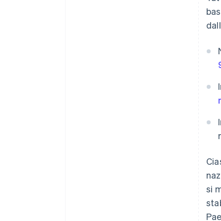
bas
dal
Cia
naz
si 
sta
Pae