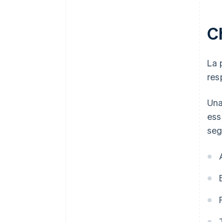
registrazioni aggiuntive
Ch
La 
res
Una
ess
seg