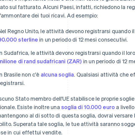
ato sul fatturato. Alcuni Paesi, infatti, richiedono la 
l'ammontare dei tuoi ricavi. Ad esempio:
Nel Regno Unito, le attività devono registrarsi quando il
90.000 sterline
in un periodo di 12 mesi consecutivi.
In Sudafrica, le attività devono registrarsi quando il lor
milione di rand sudafricani (ZAR)
in un periodo di 12 me
In Brasile non c'è
alcuna soglia
. Qualsiasi attività che 
registrarsi.
scuno Stato membro dell'UE stabilisce le proprie soglie p
ionale. Esiste inoltre una
soglia di 10.000 euro
a livello
mantengono al di sotto di questa soglia, dovrai versare 
bilito. Superata tale soglia, le tue attività saranno sog
se in cui effettui vendite.