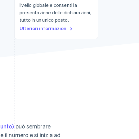
livello globale e consenti la
presentazione delle dichiarazioni,
tutto in un unico posto.
Stripe Sessions 2026
Scopri come Stripe sta
Ulteriori informazioni
costruendo
l'infrastruttura
economica per l'IA.
Guarda ora
iunto)
può sembrare
 il numero e si inizia ad