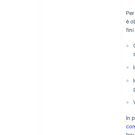
Per
è o
fin
In 
co
tro