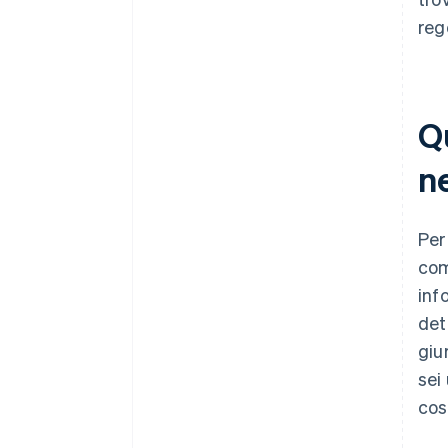
reg
Qu
ne
Per
com
inf
det
giu
sei
cos