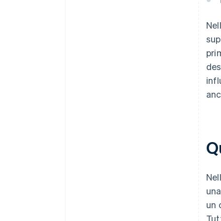
Nel
sup
pri
des
inf
anc
Qu
Nel
una
un 
Tut