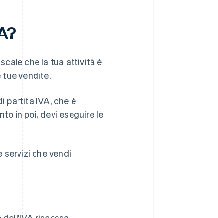
VA?
scale che la tua attività è
e tue vendite.
i partita IVA, che è
to in poi, devi eseguire le
e servizi che vendi
e dell'IVA riscossa