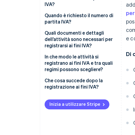
IVA?
add
per
Quando è richiesto il numero di
pos
partita IVA?
com
Quali documenti e dettagli
e c
dell’attività sono necessari per
registrarsi ai fini IVA?
Di 
informazioni di base sull’attività
In che modo le attività si
registrano ai fini IVA e tra quali
Dati fiscali e bancari
regimi possono scegliere?
Documentazione relativa
Che cosa succede dopo la
all’attività
registrazione ai fini IVA?
Documentazione di supporto
Iniziare ad addebitare l’IVA
Inizia a utilizzare Stripe
Dichiarazioni IVA
Tenere registri dettagliati
Soddisfare eventuali