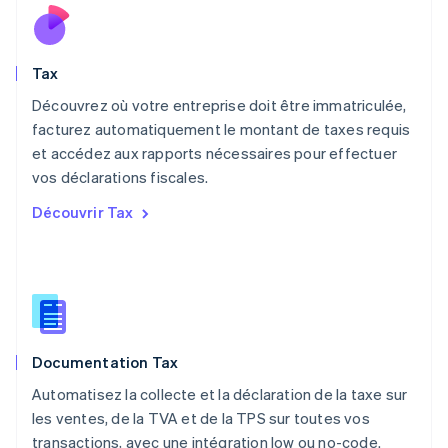
Mexique
Español
English
Norvège
Tax
English
Nouvelle-Zélande
Découvrez où votre entreprise doit être immatriculée,
English
facturez automatiquement le montant de taxes requis
Pays-Bas
et accédez aux rapports nécessaires pour effectuer
Nederlands
English
vos déclarations fiscales.
Pologne
English
Découvrir Tax
Portugal
Português
English
R.A.S. de Hong Kong, Chine
English
简体中文
République tchèque
English
Roumanie
Documentation Tax
English
Royaume-Uni
Automatisez la collecte et la déclaration de la taxe sur
English
les ventes, de la TVA et de la TPS sur toutes vos
Singapour
transactions, avec une intégration low ou no-code.
English
简体中文