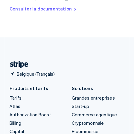
Slovaquie
Consulter la documentation
English
Slovénie
English
Italiano
Suède
Svenska
English
Suisse
Deutsch
Français
Italiano
English
Thaïlande
ไทย
English
Belgique (Français)
Produits et tarifs
Solutions
Tarifs
Grandes entreprises
Atlas
Start-up
Authorization Boost
Commerce agentique
Billing
Cryptomonnaie
Capital
E-commerce