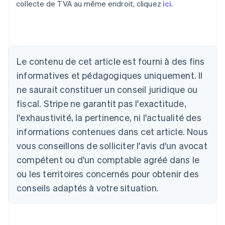
collecte de TVA au même endroit, cliquez
ici
.
Le contenu de cet article est fourni à des fins
Allemagne
informatives et pédagogiques uniquement. Il
Deutsch
English
ne saurait constituer un conseil juridique ou
Australie
fiscal. Stripe ne garantit pas l'exactitude,
English
Autriche
l'exhaustivité, la pertinence, ni l'actualité des
Deutsch
English
informations contenues dans cet article. Nous
Belgique
vous conseillons de solliciter l'avis d'un avocat
Nederlands
Français
Deutsch
English
Brésil
compétent ou d'un comptable agréé dans le
Português
English
ou les territoires concernés pour obtenir des
Bulgarie
English
conseils adaptés à votre situation.
Canada
English
Français
Chine continentale
简体中文
English