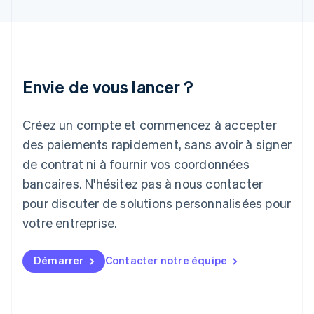
Hongrie
English
Inde
English
Irlande
Envie de vous lancer ?
English
Italie
Italiano
English
Créez un compte et commencez à accepter
Japon
日本語
English
des paiements rapidement, sans avoir à signer
Lettonie
de contrat ni à fournir vos coordonnées
English
bancaires. N'hésitez pas à nous contacter
Liechtenstein
pour discuter de solutions personnalisées pour
Deutsch
English
Lituanie
votre entreprise.
English
Luxembourg
Français
Deutsch
English
Démarrer
Contacter notre équipe
Malaisie
English
简体中文
Malte
English