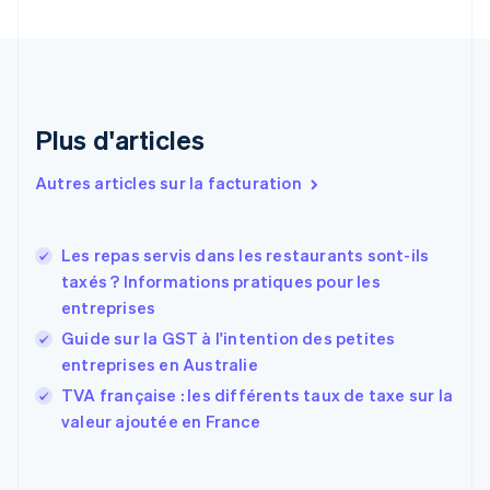
Chypre
English
Croatie
English
Italiano
Danemark
English
Plus d'articles
Émirats arabes unis
English
Autres articles sur la facturation
Espagne
Español
English
Estonie
Les repas servis dans les restaurants sont-ils
English
taxés ? Informations pratiques pour les
États-Unis
entreprises
English
Español
简体中文
Finlande
Guide sur la GST à l'intention des petites
English
Svenska
entreprises en Australie
France
TVA française : les différents taux de taxe sur la
Français
English
valeur ajoutée en France
Gibraltar
English
Grèce
English