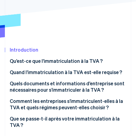
Découvrez les prochaines évolutions
Commerce en ligne
Radar
Prévention de la fraude
Écosystème
Atlas
Constitution de start-up
Partenaires
Climate
Stripe App Marketplace
Élimination du carbone
Introduction
Identity
Qu’est-ce que l’immatriculation à la TVA ?
Vérification de l'identité
Quand l’immatriculation à la TVA est-elle requise ?
Quels documents et informations d’entreprise sont
nécessaires pour s’immatriculer à la TVA ?
Stripe Sessions 2026
Informations commerciales de base
Comment les entreprises s’immatriculent-elles à la
Découvrez comment Stripe construit l’infrastructure écono
TVA et quels régimes peuvent-elles choisir ?
Regarder la vidéo
Informations fiscales et bancaires
Que se passe-t-il après votre immatriculation à la
Documents liés à l’activité
TVA ?
Justificatifs