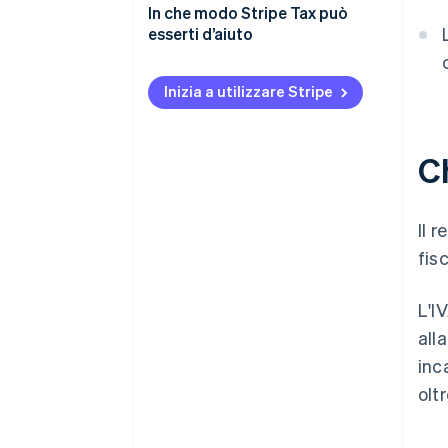
In che modo Stripe Tax può
esserti d’aiuto
Inizia a utilizzare Stripe
Ch
Il 
fisc
L'I
all
inc
olt