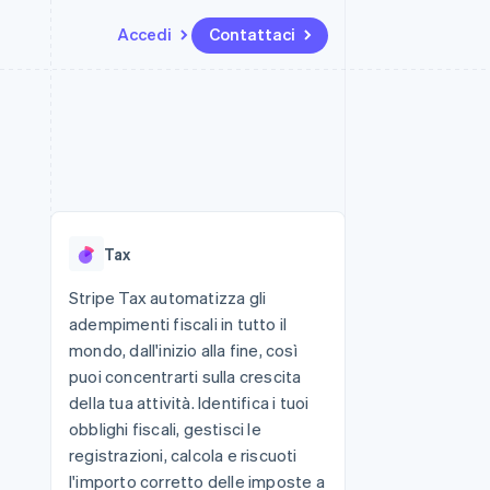
Accedi
Contattaci
Risorse
Ecosistema
Recapiti
me e marketplace
Altro
Integrazioni app
Partner
Contattaci
Product roadmap
ns
Esempi di codice
Stripe App Marketplace
Diventa nostro partner
Scopri cosa ti aspetta
 piattaforme
Blog per sviluppatori
 platforms
ibero
Stato dell'API
Radar
ari integrati
Prevenzione delle frodi
Tax
 fisiche
Atlas
Costituzione di start-up
Stripe Tax automatizza gli
adempimenti fiscali in tutto il
Climate
Rimozione del carbonio
mondo, dall'inizio alla fine, così
puoi concentrarti sulla crescita
Identity
Verifica online dell'identità
della tua attività. Identifica i tuoi
obblighi fiscali, gestisci le
registrazioni, calcola e riscuoti
l'importo corretto delle imposte a