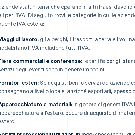
aziende statunitensi che operano in altri Paesi devono
ali per l'IVA. Di seguito trovi le categorie in cui le azi
quente IVA estera:
Viaggi di lavoro:
gli alberghi, i trasporti a terra e i voli 
addebitano l'IVA includono tutti l'IVA.
Fiere commerciali e conferenze:
le tariffe per gli stan
servizi degli eventi sono in genere imponibili.
Fornitori esteri:
Se acquisti beni o servizi da aziende est
consegnano a livello locale, anziché esportarli, spesso 
Apparecchiature e materiali:
in genere si genera l'IVA 
apparecchiature all'estero, oppure di acquisto di materi
estero.
Servizi professionali utilizzati in loco:
spese legali, di