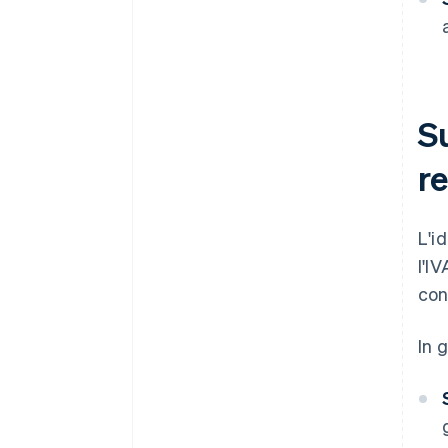
S
r
L'i
l'I
con
In 