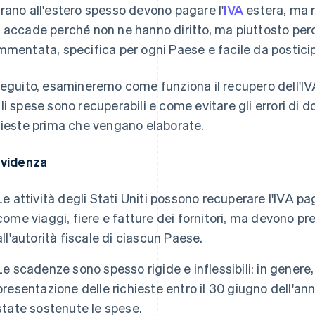
rano all'estero spesso devono pagare l'
IVA
estera, ma 
 accade perché non ne hanno diritto, ma piuttosto per
mmentata, specifica per ogni Paese e facile da posticip
seguito, esamineremo come funziona il recupero dell'IVA p
li spese sono recuperabili e come evitare gli errori di
hieste prima che vengano elaborate.
evidenza
Le attività degli Stati Uniti possono recuperare l'IVA pa
come viaggi, fiere e fatture dei fornitori, ma devono 
all'autorità fiscale di ciascun Paese.
Le scadenze sono spesso rigide e inflessibili: in genere, 
presentazione delle richieste entro il 30 giugno dell'an
state sostenute le spese.