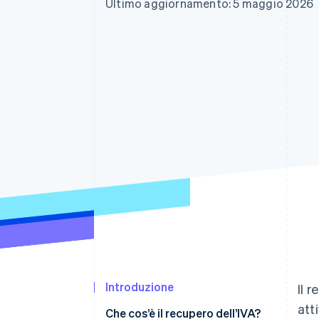
Ultimo aggiornamento: 5 maggio 2026
Link
Pagamento accelerato
Financial Connections
Conti finanziari collegati
Introduzione
Il 
att
Che cos’è il recupero dell’IVA?