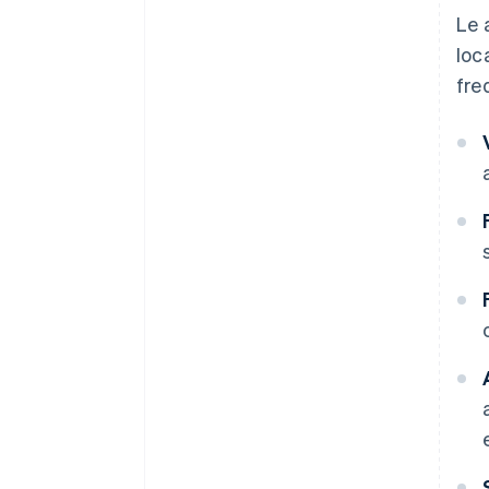
Le 
loc
fre