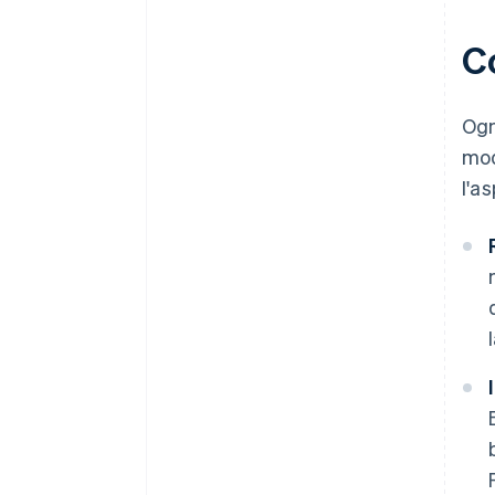
C
Ogn
mod
l'a