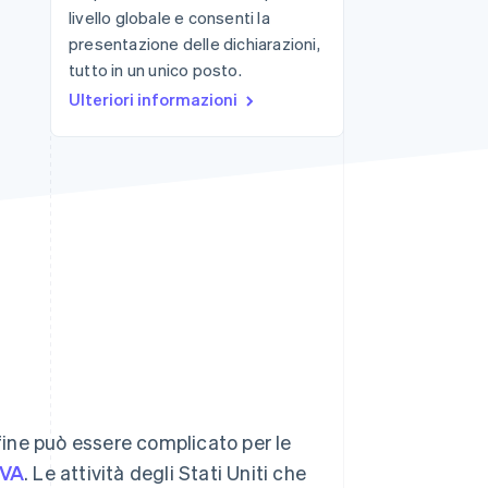
livello globale e consenti la
presentazione delle dichiarazioni,
tutto in un unico posto.
Stripe Sessions 2026
Scopri come Stripe sta
Ulteriori informazioni
costruendo
l'infrastruttura
economica per l'IA.
Guarda ora
nfine può essere complicato per le
IVA
. Le attività degli Stati Uniti che