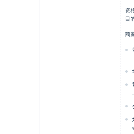
资
目
商