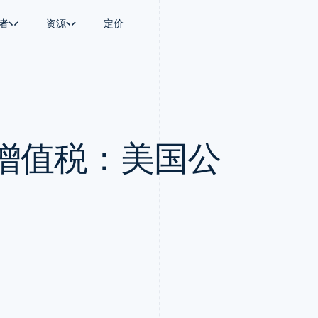
者
资源
定价
景
指南
按行业
公司
资金管理
平台和交易市
商务
持
接受线上付款
AI 企业
产品路线图
Treasury
Connect
币
持方案
实施预置结账流程
创作者经济
Sessions 年度大会
企业财务
平台支付
务
务
构建平台或交易市场
游戏
招聘
Global Payouts
Capital 平台
增值税：美国公
金融
管理订阅
酒店、旅游与休闲
资讯中心
向第三方打款
客户融资
动化
提供按用量计费
保险
Stripe Press
Capital
Treasury 平
企业
发行稳定币支持的支付卡
媒体与娱乐
企业融资
嵌入式金融服
支付
通过智能体配置和管理服务
非营利组织
Crypto
Issuing
场
专业服务
钱包、稳定币发行和发卡基础设
实体卡和虚拟
理
公共部门
施
零售
化
Crypto Onramp
on
可嵌入的加密货币购买