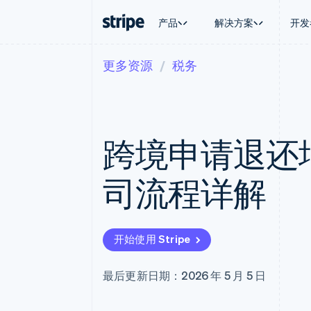
产品
解决方案
开发
更多资源
税务
按企业阶段
文档
学习
按应用场
支持
支付
营收
大型企业
Stripe 文档
博客
智能体
获取支
Payments
Billing
初创企业
API 参考文档
客户案例
加密货
托管支
在线支付
经常性收入
库与 SDK
指南
电子商
专业服
Managed Payments
Metronome
Stripe Apps
跨境申请退还
嵌入式
备案商家解决方案
按用量计费
财务自
Payment links
Subscriptions
全球化
无代码支付
订阅管理
应用内
司流程详解
Checkout
Invoicing
交易市
预构建支付界面
一次性或定期账单
资金管
Elements
Tax
平台
灵活的 UI 组件
销售税和增值税自动
SaaS
Payment methods
Revenue Recogniti
开始使用 Stripe
接入 125+ 种支付方式
会计自动化
Terminal
Stripe Sigma
线下支付
自定义报告
最后更新日期：2026 年 5 月 5 日
Authorization Boost
Data Pipeline
支付成功率优化
数据同步
Link