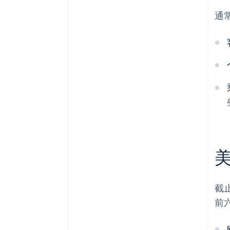
通
截
前