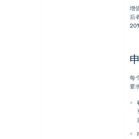
增
后
20
每
要