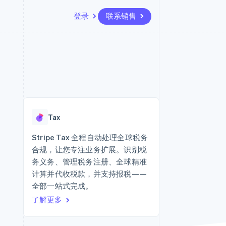
登录
联系销售
资源
生态系统
联系
场
更多
应用集成
合作伙伴
联系销售
Product roadmap
代码示例
Stripe App Marketplace
成为合作伙伴
了解未来规划
开发者博客
版
API 状态
Radar
欺诈防范
台版
Tax
务
Atlas
初创企业注册
Stripe Tax 全程自动处理全球税务
卡
合规，让您专注业务扩展。识别税
Climate
碳移除
务义务、管理税务注册、全球精准
计算并代收税款，并支持报税——
Identity
在线身份验证
全部一站式完成。
了解更多