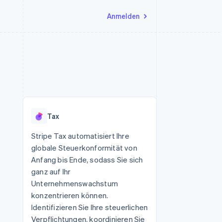
Anmelden
Ressourcen
Ecosystem
Kontakt
nd Marktplätze
Mehr
App-Integrationen
Partner
Sales-Team kontaktieren
Product roadmap
Code-Beispiele
Stripe App-Marktplatz
Partner werden
Ausblick
 Plattformen
Entwickler-Blog
 platforms
eit
API-Status
Radar
Betrugsprävention
eistungen
Tax
Atlas
onen
virtuelle Karten
Start-up-Gründung
Stripe Tax automatisiert Ihre
globale Steuerkonformität von
Climate
CO₂-Entnahme
Anfang bis Ende, sodass Sie sich
ganz auf Ihr
Identity
Online-Identitätsprüfung
Unternehmenswachstum
konzentrieren können.
Identifizieren Sie Ihre steuerlichen
Verpflichtungen, koordinieren Sie