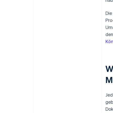
Die
Pro
Ums
den
Kön
W
M
Jed
geb
Dok