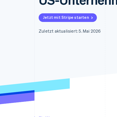
Optimierung der
Datensynchronisier
Autorisierungsraten
Link
Beschleunigter Bezahlvorgang
Jetzt mit Stripe starten
Financial Connections
Verbundene Finanzdaten
Zuletzt aktualisiert: 5. Mai 2026