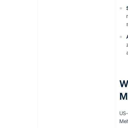
W
M
US-
Meh