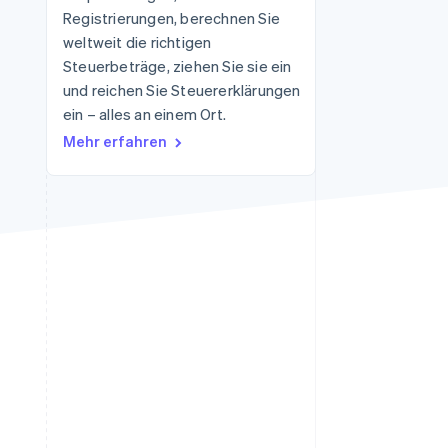
Registrierungen, berechnen Sie
weltweit die richtigen
Steuerbeträge, ziehen Sie sie ein
Stripe-Sessions 2026
Erfahren Sie, wie Stripe
und reichen Sie Steuererklärungen
Lösungen für die
ein – alles an einem Ort.
Wirtschaftsinfrastruktur
Mehr erfahren
für KI aufbaut.
Jetzt ansehen