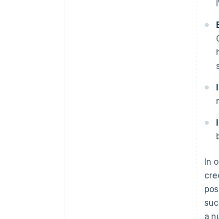
In 
cre
pos
suc
a n