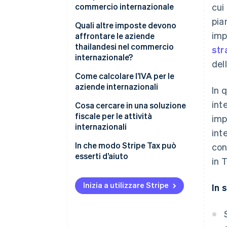
commercio internazionale
cui
pia
Soggetti tenuti a registrarsi ai
Quali altre imposte devono
imp
fini IVA nel commercio
affrontare le aziende
internazionale
thailandesi nel commercio
str
internazionale?
del
Aliquote IVA sulle transazioni
transfrontaliere
Dazio di importazione
Come calcolare l’IVA per le
aziende internazionali
In 
Dazio di esportazione
inte
Cosa cercare in una soluzione
Accisa
fiscale per le attività
imp
internazionali
IVA o GST nel Paese di
int
destinazione
Calcolo automatico delle
In che modo Stripe Tax può
con
imposte
esserti d’aiuto
in 
Ritenuta d’acconto nazionale
Creazione di report dei dati
Ritenuta d’acconto nel Paese
fiscali accurata e precisa
Inizia a utilizzare Stripe
In s
d’origine
Capacità di controllare i dati
Misure fiscali speciali
storici