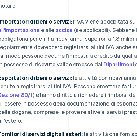
notare:
Importatori di beni o servizi:
l'IVA viene addebitata su
all'importazione
e alle
accise
(se applicabili). Sebbene l
obbligatoria per chi ha ricavi annui superiori a 1,8 milion
regolarmente dovrebbero registrarsi ai fini IVA anche s
tal modo possono dedurre l'imposta a credito da quella
in possesso di ricevute valide emesse dal
Dipartiment
Esportatori di beni o servizi:
le attività con ricavi annu
tenute a registrarsi ai fini IVA. Possono emettere fattur
Sezione 80/1
) e hanno diritto a richiedere i rimborsi dell
di essere in possesso della documentazione di esportaz
delle dogane, comprese le prove relative ai servizi prest
all'estero.
Fornitori di servizi digitali esteri:
le attività che fornisc