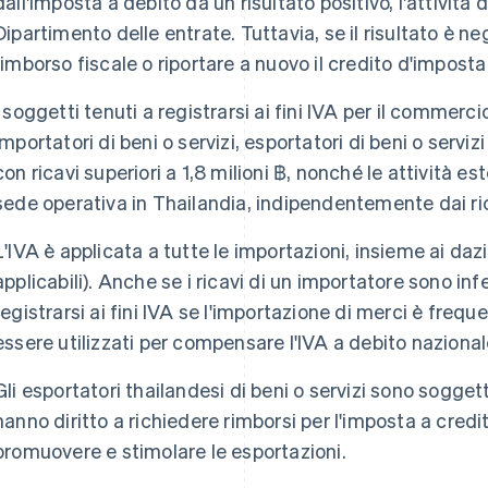
dall'imposta a debito dà un risultato positivo, l'attività
Dipartimento delle entrate. Tuttavia, se il risultato è neg
rimborso fiscale o riportare a nuovo il credito d'impost
I soggetti tenuti a registrarsi ai fini IVA per il commerc
importatori di beni o servizi, esportatori di beni o servizi e
con ricavi superiori a 1,8 milioni ฿, nonché le attività 
sede operativa in Thailandia, indipendentemente dai ri
L'IVA è applicata a tutte le importazioni, insieme ai dazi
applicabili). Anche se i ricavi di un importatore sono infe
registrarsi ai fini IVA se l'importazione di merci è frequ
essere utilizzati per compensare l'IVA a debito nazional
Gli esportatori thailandesi di beni o servizi sono sogget
hanno diritto a richiedere rimborsi per l'imposta a credi
promuovere e stimolare le esportazioni.