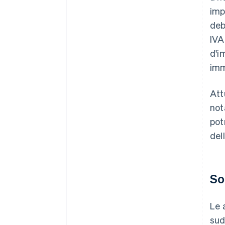
imp
deb
IVA
d'i
imm
Att
not
pot
del
So
Le 
sud