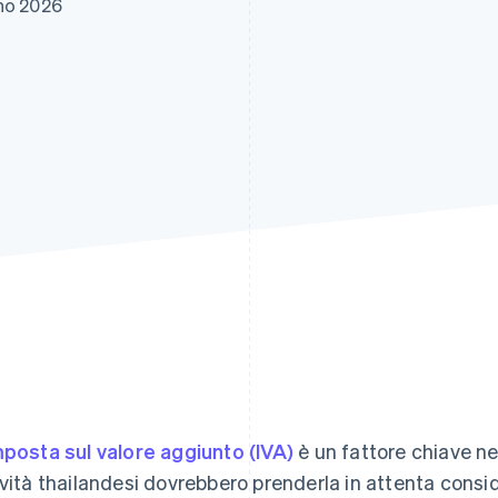
gno 2026
mposta sul valore aggiunto (IVA)
è un fattore chiave n
ività thailandesi dovrebbero prenderla in attenta consid