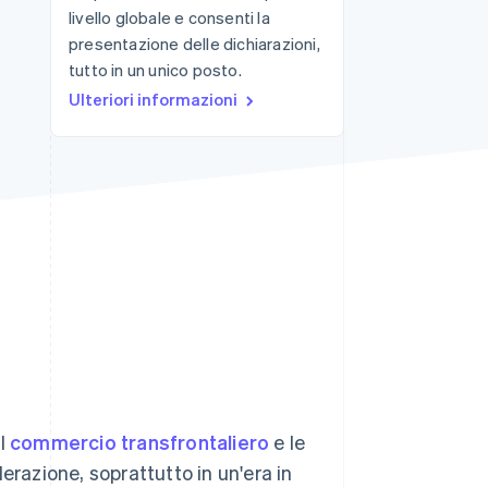
livello globale e consenti la
presentazione delle dichiarazioni,
tutto in un unico posto.
Stripe Sessions 2026
Scopri come Stripe sta
Ulteriori informazioni
costruendo
l'infrastruttura
economica per l'IA.
Guarda ora
el
commercio transfrontaliero
e le
erazione, soprattutto in un'era in