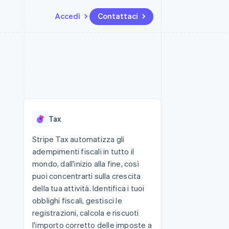
Accedi
Contattaci
Risorse
Ecosistema
Recapiti
me e marketplace
Altro
Integrazioni app
Partner
Contattaci
Product roadmap
ns
Esempi di codice
Stripe App Marketplace
Diventa nostro partner
Scopri cosa ti aspetta
 piattaforme
Blog per sviluppatori
 platforms
ibero
Stato dell'API
Radar
ari integrati
Prevenzione delle frodi
Tax
 fisiche
Atlas
Costituzione di start-up
Stripe Tax automatizza gli
adempimenti fiscali in tutto il
Climate
Rimozione del carbonio
mondo, dall'inizio alla fine, così
puoi concentrarti sulla crescita
Identity
Verifica online dell'identità
della tua attività. Identifica i tuoi
obblighi fiscali, gestisci le
registrazioni, calcola e riscuoti
l'importo corretto delle imposte a