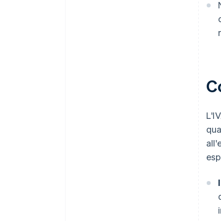
C
L'I
qua
all
esp