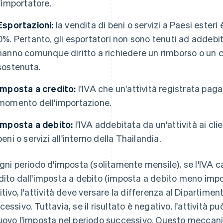
l'importatore.
Esportazioni:
la vendita di beni o servizi a Paesi esteri
0%. Pertanto, gli esportatori non sono tenuti ad addebita
hanno comunque diritto a richiedere un rimborso o un cr
sostenuta.
Imposta a credito:
l'IVA che un'attività registrata paga 
momento dell'importazione.
Imposta a debito:
l'IVA addebitata da un'attività ai cl
beni o servizi all'interno della Thailandia.
ogni periodo d'imposta (solitamente mensile), se l'IVA 
dito dall'imposta a debito (imposta a debito meno impos
itivo, l'attività deve versare la differenza al Dipartimen
cessivo. Tuttavia, se il risultato è negativo, l'attività p
uovo l'imposta nel periodo successivo. Questo meccan