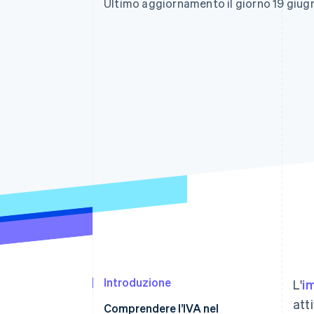
Ultimo aggiornamento il giorno 19 giu
Link
Pagamento accelerato
Financial Connections
Conti finanziari collegati
Introduzione
L'
i
att
Comprendere l’IVA nel