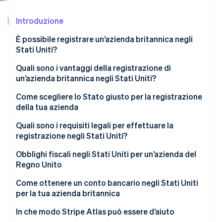
Scopri cosa ti aspetta
Introduzione
Radar
Ecosistema
Prevenzione delle frodi
È possibile registrare un’azienda britannica negli
Partner
Atlas
Stati Uniti?
Stripe App Marketplace
Costituzione di start-up
Sfide che alcuni fondatori del Regno Unito
Quali sono i vantaggi della registrazione di
Climate
affrontano nel mercato degli Stati Uniti
un’azienda britannica negli Stati Uniti?
Rimozione del carbonio
Identity
Come scegliere lo Stato giusto per la registrazione
Verifica online dell'identità
della tua azienda
1. Identifica dove si trovano i tuoi clienti
Quali sono i requisiti legali per effettuare la
registrazione negli Stati Uniti?
2. Confronta le imposte e il costo complessivo di
gestione dell’attività
Scegli la struttura dell’attività
Obblighi fiscali negli Stati Uniti per un’azienda del
Stripe Sessions 2026
Regno Unito
Scopri come Stripe sta costruendo l'infrastruttura economi
3. Valuta le tutele legali, normative e di
Scegli lo Stato giusto per la registrazione
Guarda ora
responsabilità
Imposte federali sul reddito
Come ottenere un conto bancario negli Stati Uniti
Nomina un agente autorizzato
per la tua azienda britannica
4. Considera il tuo settore e i piani di crescita a
Imposte statali sul reddito
Presenta i documenti della costituzione
lungo termine
1. Innanzitutto decidi la struttura della tua attività
In che modo Stripe Atlas può essere d’aiuto
Ritenute alla fonte sui pagamenti verso il Regno
negli Stati Uniti