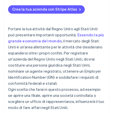
Ottieni un Employer Identification Number (EIN)
Unito
Come presentare una richiesta di costituzione su
2. Raccogli la documentazione necessaria
Atlas
Crea la tua azienda con Stripe Atlas
Registra le imposte statali e locali
Imposta sugli utili della succursale
3. Scegli la banca adatta alle tue esigenze
Accettare pagamenti e operazioni bancarie prima
Ottieni i permessi e le licenze giusti
Imposte su vendite e uso
della ricezione del codice EIN
4. Preparati alle visite di persona
Portare la tua attività dal Regno Unito agli Stati Uniti
Rispetta le leggi e le normative pertinenti
Imposte sui salari
Acquistare azioni in qualità di fondatori senza
può presentare importanti opportunità.
Essendo la più
5. Valuta un indirizzo e un numero di telefono negli
utilizzo di contanti
grande economia del mondo
, il mercato degli Stati
Franchise tax e altre imposte locali
Stati Uniti
Uniti è un'area allettante per le attività che desiderano
Presentare automaticamente la richiesta per
Prezzi di trasferimento e transazioni interaziendali
l’opzione 83(b)
espandersi oltre i propri confini. Per registrare
un'azienda del Regno Unito negli Stati Uniti, dovrai
Documenti legali aziendali con idoneità globale
costituire una persona giuridica negli Stati Uniti,
nominare un agente registrato, ottenere un Employer
Un anno di Stripe Payments gratis, oltre a 50.000 $
in crediti e sconti offerti da partner
Identification Number (EIN) e soddisfare i requisiti di
conformità federali e statali.
Ogni scelta che farai in questo processo, ad esempio
se aprire una filiale, aprire una società controllata o
scegliere un ufficio di rappresentanza, influenzerà il tuo
modo di fare affari negli Stati Uniti.