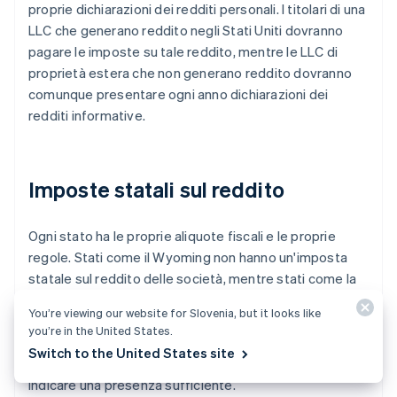
proprie dichiarazioni dei redditi personali. I titolari di una
LLC che generano reddito negli Stati Uniti dovranno
pagare le imposte su tale reddito, mentre le LLC di
proprietà estera che non generano reddito dovranno
comunque presentare ogni anno dichiarazioni dei
redditi informative.
Imposte statali sul reddito
Ogni stato ha le proprie aliquote fiscali e le proprie
regole. Stati come il Wyoming non hanno un'imposta
statale sul reddito delle società, mentre stati come la
California e New York hanno aliquote relativamente
You’re viewing our website for Slovenia, but it looks like
alte. Se operi in più stati, potresti dover presentare le
you’re in the United States.
imposte statali in ciascuno di essi, a seconda di dove
Switch to the United States site
hai il
nexus
, un termine di carattere giuridico per
indicare una presenza sufficiente.