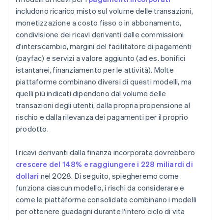
Trattare i pagamenti come una funzione anziché
includono ricarico misto sul volume delle transazioni,
un’attività
monetizzazione a costo fisso o in abbonamento,
condivisione dei ricavi derivanti dalle commissioni
d'interscambio, margini del facilitatore di pagamenti
(payfac) e servizi a valore aggiunto (ad es. bonifici
istantanei, finanziamento per le attività). Molte
piattaforme combinano diversi di questi modelli, ma
quelli più indicati dipendono dal volume delle
transazioni degli utenti, dalla propria propensione al
rischio e dalla rilevanza dei pagamenti per il proprio
prodotto.
I ricavi derivanti dalla finanza incorporata dovrebbero
crescere del 148% e raggiungere i 228 miliardi di
dollari
nel 2028. Di seguito, spiegheremo come
funziona ciascun modello, i rischi da considerare e
come le piattaforme consolidate combinano i modelli
per ottenere guadagni durante l'intero ciclo di vita