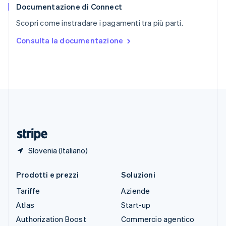
English
Italiano
Documentazione di Connect
Spagna
Scopri come instradare i pagamenti tra più parti.
Español
English
Stati Uniti
Consulta la documentazione
English
Español
简体中文
Svezia
Svenska
English
Svizzera
Deutsch
Français
Italiano
English
Thailandia
ไทย
English
Ungheria
English
Slovenia (Italiano)
Prodotti e prezzi
Soluzioni
Tariffe
Aziende
Atlas
Start-up
Authorization Boost
Commercio agentico