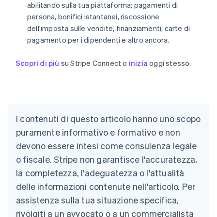
abilitando sulla tua piattaforma: pagamenti di
persona, bonifici istantanei, riscossione
dell'imposta sulle vendite, finanziamenti, carte di
pagamento per i dipendenti e altro ancora.
Scopri di più
su Stripe Connect o
inizia
oggi stesso.
Australia
English
Austria
I contenuti di questo articolo hanno uno scopo
Deutsch
English
puramente informativo e formativo e non
Belgio
devono essere intesi come consulenza legale
Nederlands
Français
Deutsch
English
Brasile
o fiscale. Stripe non garantisce l'accuratezza,
Português
English
la completezza, l'adeguatezza o l'attualità
Bulgaria
English
delle informazioni contenute nell'articolo. Per
Canada
assistenza sulla tua situazione specifica,
English
Français
Cina continentale
rivolgiti a un avvocato o a un commercialista