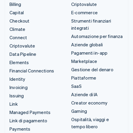
Billing
Criptovalute
Capital
E-commerce
Checkout
Strumenti finanziari
integrati
Climate
Automazione per finanza
Connect
Aziende globali
Criptovalute
Pagamenti in-app
Data Pipeline
Marketplace
Elements
Gestione del denaro
Financial Connections
Piattaforme
Identity
SaaS
Invoicing
Aziende di IA
Issuing
Creator economy
Link
Gaming
Managed Payments
Ospitalità, viaggi e
Link di pagamento
tempo libero
Payments