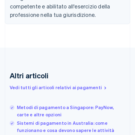
简体中文
English
competente e abilitato all'esercizio della
Cipro
professione nella tua giurisdizione.
English
Croazia
English
Italiano
Danimarca
English
Emirati Arabi Uniti
English
Estonia
English
Finlandia
Altri articoli
English
Svenska
Francia
Vedi tutti gli articoli relativi ai pagamenti
Français
English
Germania
Deutsch
English
Metodi di pagamento a Singapore: PayNow,
Giappone
日本語
English
carte e altre opzioni
Gibilterra
Sistemi di pagamento in Australia: come
English
funzionano e cosa devono sapere le attività
Grecia