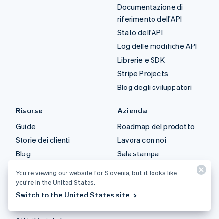
Documentazione di
riferimento dell'API
Stato dell'API
Log delle modifiche API
Librerie e SDK
Stripe Projects
Blog degli sviluppatori
Risorse
Azienda
Guide
Roadmap del prodotto
Storie dei clienti
Lavora con noi
Blog
Sala stampa
Community
Stripe Press
You’re viewing our website for Slovenia, but it looks like
Conferenza annuale
Contattaci
you’re in the United States.
Sessions
Switch to the United States site
Privacy e termini