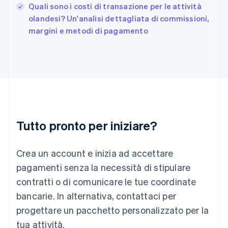
English
Quali sono i costi di transazione per le attività
India
olandesi? Un'analisi dettagliata di commissioni,
English
margini e metodi di pagamento
Irlanda
English
Italia
Italiano
English
Lettonia
English
Liechtenstein
Deutsch
English
Lituania
Tutto pronto per iniziare?
English
Lussemburgo
Crea un account e inizia ad accettare
Français
Deutsch
English
Malaysia
pagamenti senza la necessità di stipulare
English
简体中文
contratti o di comunicare le tue coordinate
Malta
English
bancarie. In alternativa, contattaci per
Messico
progettare un pacchetto personalizzato per la
Español
English
Norvegia
tua attività.