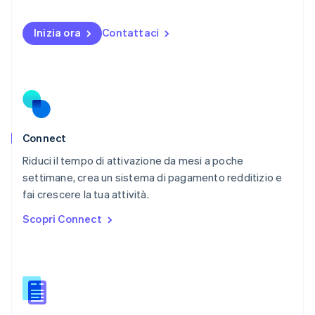
English
Nuova Zelanda
Inizia ora
Contattaci
English
Paesi Bassi
Nederlands
English
Polonia
English
Portogallo
Português
English
RAS di Hong Kong, Cina
Connect
English
简体中文
Riduci il tempo di attivazione da mesi a poche
Regno Unito
English
settimane, crea un sistema di pagamento redditizio e
Repubblica Ceca
fai crescere la tua attività.
English
Scopri Connect
Romania
English
Singapore
English
简体中文
Slovacchia
English
Slovenia