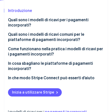
Scopri cosa ti aspetta
Introduzione
Radar
Ecosistema
Prevenzione delle frodi
Quali sono i modelli di ricavi per i pagamenti
Partner
Atlas
incorporati?
Stripe App Marketplace
Costituzione di start-up
Quali sono i modelli di ricavi comuni per le
Climate
piattaforme di pagamenti incorporati?
Rimozione del carbonio
Identity
Ricarico misto sul volume delle transazioni
Come funzionano nella pratica i modelli di ricavi per
Verifica online dell'identità
i pagamenti incorporati?
Monetizzazione a costo fisso o in abbonamento
In cosa sbagliano le piattaforme di pagamenti
Condivisione dei ricavi derivanti dalle commissioni
incorporati?
d’interscambio
Scegliere un modello basato sui vantaggi senza
In che modo Stripe Connect può esserti d’aiuto
Stripe Sessions 2026
Margini del facilitatore di pagamenti
analizzare i costi
Scopri come Stripe sta costruendo l'infrastruttura economi
Guarda ora
Servizi a valore aggiunto e upselling di prodotti
Creare prodotti a valore aggiunto prima di
Inizia a utilizzare Stripe
consolidare il volume principale
Sottovalutare l’esposizione alle frodi
I modelli di ricavi per i
pagamenti incorporati