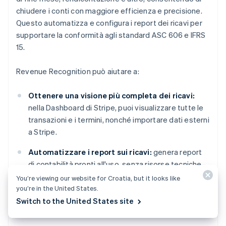
chiudere i conti con maggiore efficienza e precisione.
Questo automatizza e configura i report dei ricavi per
supportare la conformità agli standard ASC 606 e IFRS
15.
Revenue Recognition può aiutare a:
Ottenere una visione più completa dei ricavi:
nella Dashboard di Stripe, puoi visualizzare tutte le
transazioni e i termini, nonché importare dati esterni
a Stripe.
Automatizzare i report sui ricavi:
genera report
di contabilità pronti all'uso, senza risorse tecniche.
You’re viewing our website for Croatia, but it looks like
Personalizzare la tua attività:
crea e automatizza
you’re in the United States.
regole personalizzate per riconoscere i ricavi, in
Switch to the United States site
linea con le pratiche contabili della tua attività.