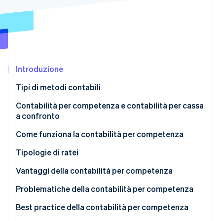
Scopri cosa ti aspetta
Radar
Ecosistema
Prevenzione delle frodi
Partner
Atlas
Stripe App Marketplace
Costituzione di start-up
Introduzione
Climate
Rimozione del carbonio
Tipi di metodi contabili
Identity
Verifica online dell'identità
Contabilità per competenza e contabilità per cassa
a confronto
Contabilità per competenza
Come funziona la contabilità per competenza
Contabilità per cassa
I ricavi sono registrati nel momento in cui sono
Tipologie di ratei
Stripe Sessions 2026
realizzati, non quando vengono pagati
Scopri come Stripe sta costruendo l'infrastruttura economi
Vantaggi della contabilità per competenza
Guarda ora
Le spese sono registrate quando vengono
Problematiche della contabilità per competenza
sostenute, non quando vengono pagate
Best practice della contabilità per competenza
Ricavi e spese corrispondono allo stesso periodo