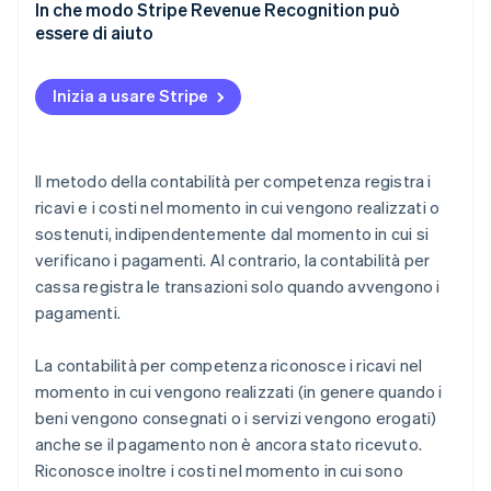
Implementa prassi accurate di riconoscimento dei
In che modo Stripe Revenue Recognition può
ricavi
essere di aiuto
Standardizza e rivedi i processi di riconoscimento
dei costi
Inizia a usare Stripe
Rafforza i controlli interni e la documentazione
Utilizza la tecnologia e i dati per migliorare la
Il metodo della contabilità per competenza registra i
precisione
ricavi e i costi nel momento in cui vengono realizzati o
sostenuti, indipendentemente dal momento in cui si
verificano i pagamenti. Al contrario, la contabilità per
cassa registra le transazioni solo quando avvengono i
pagamenti.
La contabilità per competenza riconosce i ricavi nel
momento in cui vengono realizzati (in genere quando i
beni vengono consegnati o i servizi vengono erogati)
anche se il pagamento non è ancora stato ricevuto.
Riconosce inoltre i costi nel momento in cui sono