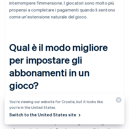
interrompere l'immersione. I giocatori sono molto più
propensi a completare i pagamenti quando li sentono
come un'estensione naturale del gioco.
Qual è il modo migliore
per impostare gli
abbonamenti in un
gioco?
You’re viewing our website for Croatia, but it looks like
Gli abbonamenti possono creare ricavi ricorrenti,
you’re in the United States.
aumentare la fidelizzazione dei giocatori e aprire le
Switch to the United States site
porte a un coinvolgimento più profondo. Tuttavia,
aumentano anche le aspettative: i giocatori vogliono