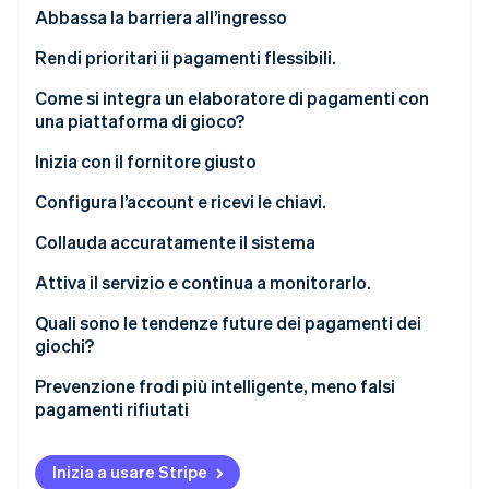
Costruisci livelli che corrispondono al modo in cui i
Abbassa la barriera all’ingresso
giocatori giocano effettivamente.
Permetti ai giocatori di gestire i loro abbonamenti.
Rendi prioritari ii pagamenti flessibili.
Automatizza il ciclo di fatturazione e comunica in
Come si integra un elaboratore di pagamenti con
modo chiaro
una piattaforma di gioco?
Coltivare le relazioni con i clienti
Inizia con il fornitore giusto
Configura l’account e ricevi le chiavi.
Collega i kit di sviluppo software (SDK) e inizia a
Collauda accuratamente il sistema
costruire.
Attiva il servizio e continua a monitorarlo.
Progettare il flusso di pagamento del gioco
Pensa fin dall’inizio in modo modulare
Quali sono le tendenze future dei pagamenti dei
giochi?
Più giocatori, più metodi di pagamento
Prevenzione frodi più intelligente, meno falsi
pagamenti rifiutati
Pagamenti più rapidi, commissioni più basse
Altri modelli di abbonamento.
Pagamenti integrati e completamento invisibile
Inizia a usare Stripe