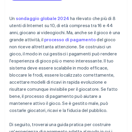
della transazione.
Economie digitali e criptovalute in ascesa
Un
sondaggio globale 2024
ha rilevato che più di 8
utenti di Internet su 10, di età compresa tra 16 e 44
anni, giocano ai videogiochi. Ma, anche se il gioco è una
grande attività, il
processo di pagamento
del gioco
non riceve altrettanta attenzione. Se costruisci un
gioco, il modo in cui gestisci i pagamenti può rendere
l'esperienza di gioco più o meno interessante. Il tuo
sistema deve essere scalabile in modo efficace,
bloccare le frodi, essere localizzato correttamente,
accettare modelli di ricavi in rapida evoluzione e
risultare comunque invisibile per il giocatore. Se fatto
bene, il processo di pagamento può aiutare a
mantenere attivo il gioco. Se è gestito male, può
costarle giocatori, ricavi e la fiducia del pubblico.
Di seguito, troverai una guida pratica per costruire
un'esperienza di pagamento adatta al modo in cui i