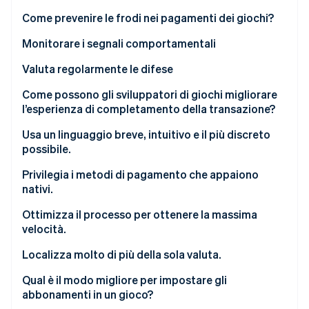
Wallet e pagamenti da dispositivi mobili
Criptovalute
Come prevenire le frodi nei pagamenti dei giochi?
Scegliere strumenti che apprendono in tempo reale
Monitorare i segnali comportamentali
Utilizza l’autenticazione in modo strategico.
Valuta regolarmente le difese
Non salvare i dati delle carte.
Rispondi a qualsiasi contestazione
Come possono gli sviluppatori di giochi migliorare
l’esperienza di completamento della transazione?
Usa un linguaggio breve, intuitivo e il più discreto
possibile.
Privilegia i metodi di pagamento che appaiono
nativi.
Ottimizza il processo per ottenere la massima
velocità.
Fai sentire sicuri i giocatori
Localizza molto di più della sola valuta.
Integra i pagamenti nel gioco
Qual è il modo migliore per impostare gli
abbonamenti in un gioco?