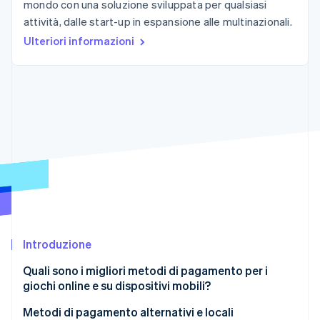
mondo con una soluzione sviluppata per qualsiasi
Radar
attività, dalle start-up in espansione alle multinazionali.
Prevenzione delle frodi
Ecosistema
Ulteriori informazioni
Atlas
Costituzione di start-up
Partner
Stripe App Marketplace
Climate
Rimozione del carbonio
Identity
Verifica online dell'identità
Stripe Sessions 2026
Scopri come Stripe sta costruendo l'infrastruttura economi
Introduzione
Guarda ora
Quali sono i migliori metodi di pagamento per i
giochi online e su dispositivi mobili?
Carte di credito e di debito
Metodi di pagamento alternativi e locali