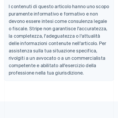
Austria
I contenuti di questo articolo hanno uno scopo
Deutsch
English
puramente informativo e formativo e non
Belgio
devono essere intesi come consulenza legale
Nederlands
Français
Deutsch
English
Brasile
o fiscale. Stripe non garantisce l'accuratezza,
Português
English
la completezza, l'adeguatezza o l'attualità
Bulgaria
English
delle informazioni contenute nell'articolo. Per
Canada
assistenza sulla tua situazione specifica,
English
Français
Cina continentale
rivolgiti a un avvocato o a un commercialista
简体中文
English
competente e abilitato all'esercizio della
Cipro
professione nella tua giurisdizione.
English
Croazia
English
Italiano
Danimarca
English
Emirati Arabi Uniti
English
Estonia
English