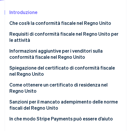
Scopri cosa ti aspetta
Introduzione
Radar
Ecosistema
Prevenzione delle frodi
Che cos’è la conformità fiscale nel Regno Unito
Partner
Atlas
Stripe App Marketplace
Costituzione di start-up
Requisiti di conformità fiscale nel Regno Unito per
le attività
Climate
Rimozione del carbonio
Informazioni aggiuntive per i venditori sulla
Identity
conformità fiscale nel Regno Unito
Verifica online dell'identità
Effettuare la registrazione ai fini IVA
Spiegazione del certificato di conformità fiscale
nel Regno Unito
Mantenere la conformità al Making Tax Digital
(MTD)
Come ottenere un certificato di residenza nel
Regno Unito
Stripe Sessions 2026
Gestire l’IVA per le vendite online nazionali
Scopri come Stripe sta costruendo l'infrastruttura economi
Sanzioni per il mancato adempimento delle norme
Guarda ora
Contabilizzare l’IVA su beni importati di importo
fiscali del Regno Unito
modesto ed elevato
In che modo Stripe Payments può essere d’aiuto
Applicare le regole dell’inversione contabile per i
servizi esteri