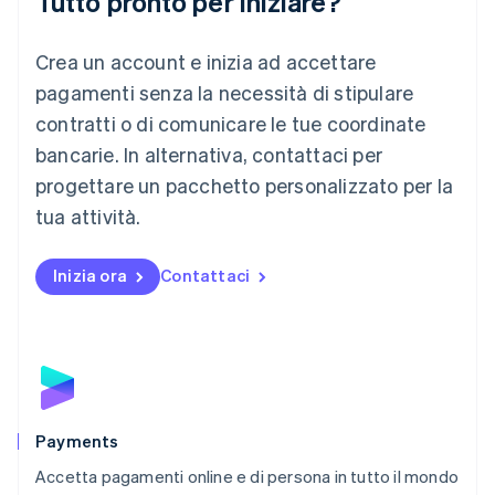
Tutto pronto per iniziare?
Lituania
English
Crea un account e inizia ad accettare
Lussemburgo
Français
Deutsch
English
pagamenti senza la necessità di stipulare
Malaysia
contratti o di comunicare le tue coordinate
English
简体中文
Malta
bancarie. In alternativa, contattaci per
English
progettare un pacchetto personalizzato per la
Messico
tua attività.
Español
English
Norvegia
English
Inizia ora
Contattaci
Nuova Zelanda
English
Paesi Bassi
Nederlands
English
Polonia
English
Portogallo
Português
English
Payments
RAS di Hong Kong, Cina
Accetta pagamenti online e di persona in tutto il mondo
English
简体中文