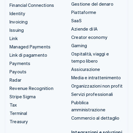
Gestione del denaro
Financial Connections
Piattaforme
Identity
SaaS
Invoicing
Aziende di IA
Issuing
Creator economy
Link
Gaming
Managed Payments
Ospitalità, viaggi e
Link di pagamento
tempo libero
Payments
Assicurazione
Payouts
Media e intrattenimento
Radar
Organizzazioni non profit
Revenue Recognition
Servizi professionali
Stripe Sigma
Pubblica
Tax
amministrazione
Terminal
Commercio al dettaglio
Treasury
Integrazioni e soluzioni