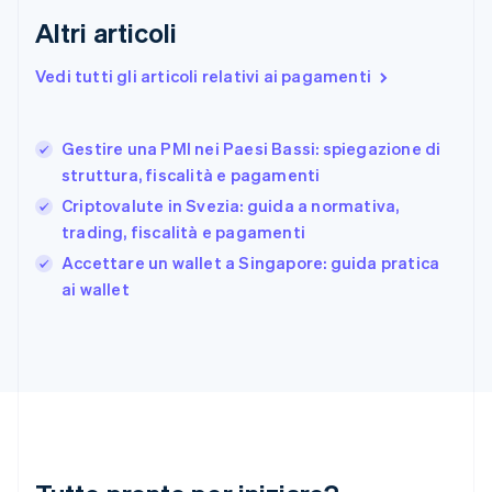
Finlandia
Altri articoli
English
Svenska
Francia
Vedi tutti gli articoli relativi ai pagamenti
Français
English
Germania
Deutsch
English
Gestire una PMI nei Paesi Bassi: spiegazione di
Giappone
日本語
English
struttura, fiscalità e pagamenti
Gibilterra
Criptovalute in Svezia: guida a normativa,
English
trading, fiscalità e pagamenti
Grecia
English
Accettare un wallet a Singapore: guida pratica
India
ai wallet
English
Irlanda
English
Italia
Italiano
English
Lettonia
English
Liechtenstein
Deutsch
English