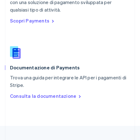
con una soluzione di pagamento sviluppata per
Regno Unito
English
qualsiasi tipo di attività.
Repubblica Ceca
Scopri Payments
English
Romania
English
Singapore
English
简体中文
Slovacchia
English
Documentazione di Payments
Slovenia
English
Italiano
Trova una guida per integrare le API per i pagamenti di
Spagna
Stripe.
Español
English
Stati Uniti
Consulta la documentazione
English
Español
简体中文
Svezia
Svenska
English
Svizzera
Deutsch
Français
Italiano
English
Thailandia
ไทย
English