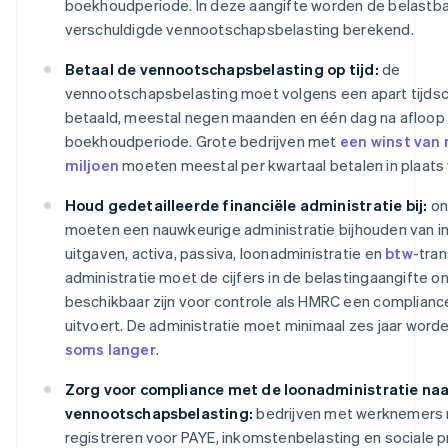
boekhoudperiode. In deze aangifte worden de belastba
verschuldigde vennootschapsbelasting berekend.
Betaal de vennootschapsbelasting op tijd:
de
vennootschapsbelasting moet volgens een apart tijd
betaald, meestal negen maanden en één dag na afloop
boekhoudperiode. Grote bedrijven met
een winst van 
miljoen
moeten meestal per kwartaal betalen in plaats va
Houd gedetailleerde financiële administratie bij:
on
moeten een nauwkeurige administratie bijhouden van 
uitgaven, activa, passiva, loonadministratie en
btw
-tra
administratie moet de cijfers in de belastingaangifte 
beschikbaar zijn voor controle als HMRC een complianc
uitvoert. De administratie moet minimaal zes jaar word
soms langer
.
Zorg voor compliance met de loonadministratie na
vennootschapsbelasting:
bedrijven met werknemers 
registreren voor PAYE, inkomstenbelasting en sociale 