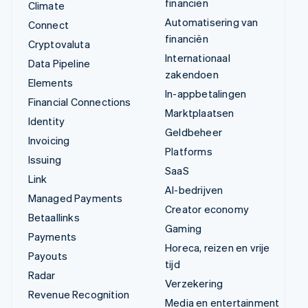
financiën
Climate
Automatisering van
Connect
financiën
Cryptovaluta
Internationaal
Data Pipeline
zakendoen
Elements
In-appbetalingen
Financial Connections
Marktplaatsen
Identity
Geldbeheer
Invoicing
Platforms
Issuing
SaaS
Link
AI-bedrijven
Managed Payments
Creator economy
Betaallinks
Gaming
Payments
Horeca, reizen en vrije
Payouts
tijd
Radar
Verzekering
Revenue Recognition
Media en entertainment