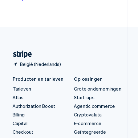
Verenigde Arabische Emiraten
English
Verenigde Staten
English
Español
简体中文
Zweden
Svenska
English
Zwitserland
Deutsch
Français
Italiano
English
België (Nederlands)
Producten en tarieven
Oplossingen
Tarieven
Grote ondernemingen
Atlas
Start-ups
Authorization Boost
Agentic commerce
Billing
Cryptovaluta
Capital
E-commerce
Checkout
Geïntegreerde