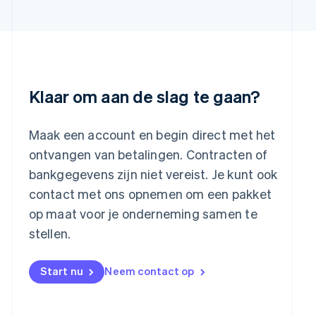
Letland
English
Liechtenstein
Deutsch
English
Litouwen
English
Klaar om aan de slag te gaan?
Luxemburg
Français
Deutsch
English
Maleisië
Maak een account en begin direct met het
English
简体中文
ontvangen van betalingen. Contracten of
Malta
bankgegevens zijn niet vereist. Je kunt ook
English
Mexico
contact met ons opnemen om een pakket
Español
English
op maat voor je onderneming samen te
Nederland
stellen.
Nederlands
English
Nieuw-Zeeland
English
Start nu
Neem contact op
Noorwegen
English
Oostenrijk
Deutsch
English