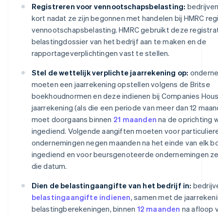
Registreren voor vennootschapsbelasting:
bedrijve
kort nadat ze zijn begonnen met handelen bij HMRC reg
vennootschapsbelasting. HMRC gebruikt deze registra
belastingdossier van het bedrijf aan te maken en de
rapportageverplichtingen vast te stellen.
Stel de wettelijk verplichte jaarrekening op:
ondern
moeten een jaarrekening opstellen volgens de Britse
boekhoudnormen en deze indienen bij Companies Hous
jaarrekening (als die een periode van meer dan 12 maan
moet doorgaans binnen
21 maanden
na de oprichting 
ingediend. Volgende aangiften moeten voor particulier
ondernemingen negen maanden na het einde van elk b
ingediend en voor beursgenoteerde ondernemingen z
die datum.
Dien de belastingaangifte van het bedrijf in:
bedrij
belastingaangifte indienen
, samen met de jaarreken
belastingberekeningen, binnen
12 maanden
na afloop 