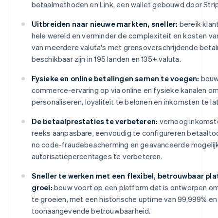
betaalmethoden en Link, een wallet gebouwd door Stri
Uitbreiden naar nieuwe markten, sneller:
bereik klan
hele wereld en verminder de complexiteit en kosten va
van meerdere valuta's met grensoverschrijdende betal
beschikbaar zijn in 195 landen en 135+ valuta.
Fysieke en online betalingen samen te voegen:
bouw 
commerce-ervaring op via online en fysieke kanalen om 
personaliseren, loyaliteit te belonen en inkomsten te la
De betaalprestaties te verbeteren:
verhoog inkomst
reeks aanpasbare, eenvoudig te configureren betaalto
no code-fraudebescherming en geavanceerde mogeli
autorisatiepercentages te verbeteren.
Sneller te werken met een flexibel, betrouwbaar pl
groei:
bouw voort op een platform dat is ontworpen o
te groeien, met een historische uptime van 99,999% en
toonaangevende betrouwbaarheid.