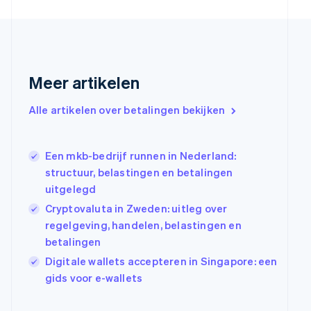
Finland
English
Svenska
Frankrijk
Français
English
Gibraltar
Meer artikelen
English
Griekenland
Alle artikelen over betalingen bekijken
English
Hongarije
English
Een mkb-bedrijf runnen in Nederland:
Hongkong SAR, China
structuur, belastingen en betalingen
English
简体中文
Ierland
uitgelegd
English
Cryptovaluta in Zweden: uitleg over
India
regelgeving, handelen, belastingen en
English
betalingen
Italië
Italiano
English
Digitale wallets accepteren in Singapore: een
Japan
gids voor e-wallets
日本語
English
Kroatië
English
Italiano