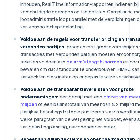
inhouden, Real Time Information-rapporten indienen bi
verschuldigde bedragen op tijd betalen. Compliance m
loonadministratie loopt parallel met de verplichtingen 
van vennootschapsbelasting.
Voldoe aan de regels voor transfer pricing en trans
verbonden partijen:
groepen met grensoverschrijden
transacties met verbonden partijen moeten ervoor zor
tarieven voldoen aan
de arm’s length-normen
en doc
bewaren om dat standpunt te onderbouwen. HMRC kan 
aanvechten die winsten op ongepaste wijze verschuive
Voldoe aan de transparantievereisten voor grote
ondernemingen:
een bedrijf met een
omzet van meer
miljoen
of een balanstotaal van meer dan £ 2 miljard 
jaarlijkse belastingstrategie publiceren waarin wordt 
welke paragraaf van de wetgeving het voldoet, evenals
van belastingplanning, risicobeheer en meer.
Beheer aanvullende claims en openbaarmakingen:
o