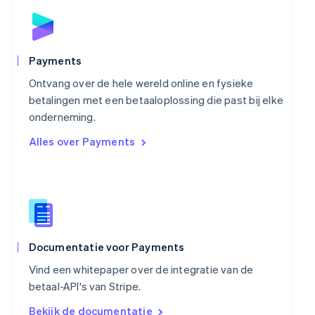
Polen
English
Portugal
Português
English
Payments
Roemenië
Ontvang over de hele wereld online en fysieke
English
Singapore
betalingen met een betaaloplossing die past bij elke
English
简体中文
onderneming.
Slovenië
Alles over Payments
English
Italiano
Slowakije
English
Spanje
Español
English
Thailand
ไทย
English
Tsjechië
Documentatie voor Payments
English
Vind een whitepaper over de integratie van de
Vasteland van China
betaal-API's van Stripe.
简体中文
English
Verenigd Koninkrijk
Bekijk de documentatie
English