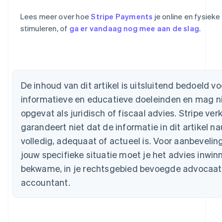
Lees meer over hoe
Stripe Payments
je online en fysieke
stimuleren, of
ga er vandaag nog mee aan de slag
.
Australië
English
België
De inhoud van dit artikel is uitsluitend bedoeld 
Nederlands
Français
Deutsch
English
Brazilië
informatieve en educatieve doeleinden en mag n
Português
English
opgevat als juridisch of fiscaal advies. Stripe verk
Bulgarije
English
garandeert niet dat de informatie in dit artikel n
Canada
volledig, adequaat of actueel is. Voor aanbevelin
English
Français
Cyprus
jouw specifieke situatie moet je het advies inwi
English
bekwame, in je rechtsgebied bevoegde advocaat
Denemarken
accountant.
English
Duitsland
Deutsch
English
Estland
English