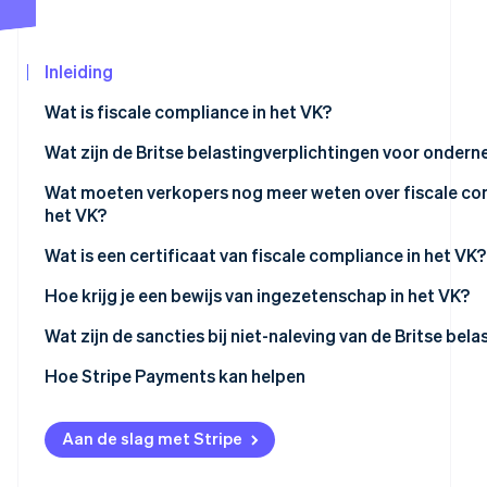
Oprichting van een start-up
Climate
Inleiding
CO₂-verwijdering
Ecosysteem
Identity
Wat is fiscale compliance in het VK?
Partners
Online identiteitsverificatie
Stripe App
Wat zijn de Britse belastingverplichtingen voor onder
Marketplace
Wat moeten verkopers nog meer weten over fiscale co
het VK?
Stripe Sessions 2026
Registreer je voor btw
Wat is een certificaat van fiscale compliance in het VK?
Ontdek hoe Stripe de economische infrastructu
Nu bekijken
Voldoe aan Making Tax Digital (MTD)
Hoe krijg je een bewijs van ingezetenschap in het VK?
Beheer de btw voor binnenlandse onlineverkoop
Wat zijn de sancties bij niet-naleving van de Britse bela
Verwerk de btw op geïmporteerde goederen met een la
Hoe Stripe Payments kan helpen
waarde
Pas de verleggingsregeling toe voor buitenlandse dien
Aan de slag met Stripe
Houd een goede administratie bij voor controle door 