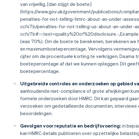
van vrijwillig, [dan stijgt de boete]
(https://www.gov.uk/government/publications/compli
penalties-for-not-telling-hmrc-about-an-under-asses
ccfs7b/penalties-for-not-telling-us-about-an-under-
ccfs7b#:~:text=quality%20of%20disclosure.-,Example
(was 70%). Om de boete te berekenen, berekenen we 
en maximumboetepercentage. Vervolgens vermenigvul
cijfer om de procentuele korting te verkrijgen. Daarna 
boetepercentage af dat we kunnen opleggen. Dit geeft
boetepercentage.
Uitgebreide controles en onderzoeken op gebied v
aanhoudende niet-compliance of grote afwijkingen kunn
formele onderzoeken door HMRC. Dit kan gepaard gaa
verzoeken om gedetailleerde documenten, interviews 
beoordelingen.
Gevolgen voor reputatie en bedrijfsvoering:
in bepa
kan HMRC details publiceren over opzettelijke belastin