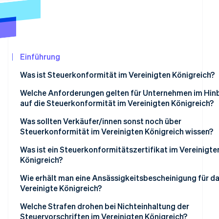
Betrugsprävention
Ecosystem
Atlas
Start-up-Gründung
Partner
Stripe App-Marktplatz
Climate
CO₂-Entnahme
Einführung
Was ist Steuerkonformität im Vereinigten Königreich?
Welche Anforderungen gelten für Unternehmen im Hinb
auf die Steuerkonformität im Vereinigten Königreich?
Stripe-Sessions 2026
Erfahren Sie, wie Stripe Lösungen für die Wirtschaf
Was sollten Verkäufer/innen sonst noch über
Jetzt ansehen
Steuerkonformität im Vereinigten Königreich wissen?
Sich für Umsatzsteuer registrieren
Was ist ein Steuerkonformitätszertifikat im Vereinigte
Königreich?
Making Tax Digital (MTD) erfüllen
Wie erhält man eine Ansässigkeitsbescheinigung für d
Umsatzsteuer für inländische Online-Verkäufe verwalt
Vereinigte Königreich?
Umsatzsteuer auf importierte Waren mit niedrigem un
Welche Strafen drohen bei Nichteinhaltung der
hohem Wert berücksichtigen
Steuervorschriften im Vereinigten Königreich?