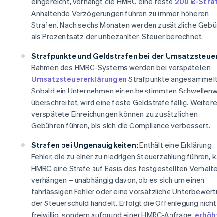
eingereicht, verhängt die HMRC eine feste
200 £-Stra
Anhaltende Verzögerungen führen zu immer höheren
Strafen. Nach sechs Monaten werden zusätzliche Gebü
als Prozentsatz der unbezahlten Steuer berechnet.
Strafpunkte und Geldstrafen bei der Umsatzsteuer
Rahmen des HMRC-Systems werden bei verspäteten
Umsatzsteuererklärungen
Strafpunkte angesammelt
Sobald ein Unternehmen einen bestimmten Schwellenw
überschreitet, wird eine feste Geldstrafe fällig. Weitere
verspätete Einreichungen können zu zusätzlichen
Gebühren führen, bis sich die Compliance verbessert.
Strafen bei Ungenauigkeiten:
Enthält eine Erklärung
Fehler, die zu einer zu niedrigen Steuerzahlung führen, 
HMRC eine Strafe auf Basis des festgestellten Verhalt
verhängen – unabhängig davon, ob es sich um einen
fahrlässigen Fehler oder eine vorsätzliche Unterbewer
der Steuerschuld handelt. Erfolgt die Offenlegung nicht
freiwillig, sondern aufgrund einer HMRC-Anfrage,
erhöh