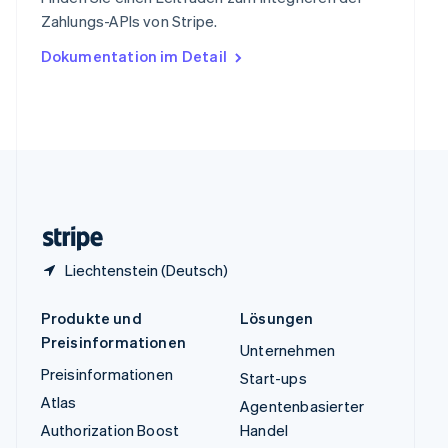
Tschechische Republik
Zahlungs-APIs von Stripe.
English
Ungarn
Dokumentation im Detail
English
Vereinigte Arabische Emirate
English
Vereinigte Staaten
English
Español
简体中文
Vereinigtes Königreich
English
Zypern
English
Liechtenstein (Deutsch)
Produkte und
Lösungen
Preisinformationen
Unternehmen
Preisinformationen
Start-ups
Atlas
Agentenbasierter
Authorization Boost
Handel