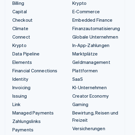
Billing
Krypto
Capital
E-Commerce
Checkout
Embedded Finance
Climate
Finanzautomatisierung
Connect
Globale Unternehmen
Krypto
In-App-Zahlungen
Data Pipeline
Marktplätze
Elements
Geldmanagement
Financial Connections
Plattformen
Identity
SaaS
Invoicing
KI-Unternehmen
Issuing
Creator Economy
Link
Gaming
Managed Payments
Bewirtung, Reisen und
Freizeit
Zahlungslinks
Versicherungen
Payments