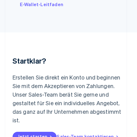
E-Wallet-Leitfaden
Liechtenstein
Deutsch
English
Litauen
English
Luxemburg
Français
Deutsch
English
Malaysia
English
简体中文
Malta
Startklar?
English
Mexiko
Español
English
Erstellen Sie direkt ein Konto und beginnen
Neuseeland
Sie mit dem Akzeptieren von Zahlungen.
English
Niederlande
Unser Sales-Team berät Sie gerne und
Nederlands
English
gestaltet für Sie ein individuelles Angebot,
Norwegen
das ganz auf Ihr Unternehmen abgestimmt
English
Österreich
ist.
Deutsch
English
Polen
Jetzt starten
Sales-Team kontaktieren
English