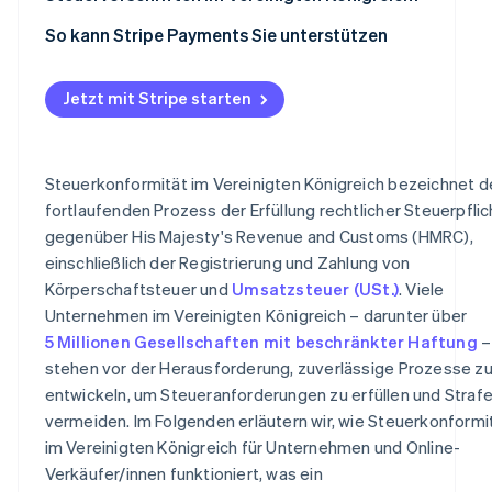
Reverse-Charge-Regelungen für ausländische
So kann Stripe Payments Sie unterstützen
Dienstleistungen anwenden
Ausreichende Aufzeichnungen für HMRC-Prüfungen
Jetzt mit Stripe starten
führen
Steuerkonformität im Vereinigten Königreich bezeichnet d
fortlaufenden Prozess der Erfüllung rechtlicher Steuerpfli
gegenüber His Majesty's Revenue and Customs (HMRC),
einschließlich der Registrierung und Zahlung von
Körperschaftsteuer und
Umsatzsteuer (USt.)
. Viele
Unternehmen im Vereinigten Königreich – darunter über
5 Millionen Gesellschaften mit beschränkter Haftung
–
stehen vor der Herausforderung, zuverlässige Prozesse z
entwickeln, um Steueranforderungen zu erfüllen und Straf
vermeiden. Im Folgenden erläutern wir, wie Steuerkonformi
im Vereinigten Königreich für Unternehmen und Online-
Verkäufer/innen funktioniert, was ein