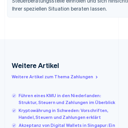
Steuerberatungsstelle einholen und sich hinsicht
Finnland
Ihrer speziellen Situation beraten lassen.
English
Svenska
Frankreich
Français
English
Gibraltar
English
Griechenland
English
Indien
English
Weitere Artikel
Irland
English
Italien
Weitere Artikel zum Thema Zahlungen
Italiano
English
Japan
日本語
English
Führen eines KMU in den Niederlanden:
Kanada
Struktur, Steuern und Zahlungen im Überblick
English
Français
Kryptowährung in Schweden: Vorschriften,
Kroatien
English
Italiano
Handel, Steuern und Zahlungen erklärt
Lettland
Akzeptanz von Digital Wallets in Singapur: Ein
English