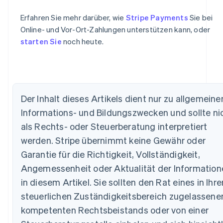
Erfahren Sie mehr darüber, wie
Stripe Payments
Sie bei
Online- und Vor-Ort-Zahlungen unterstützen kann, oder
starten Sie
noch heute.
Australien
English
Belgien
Der Inhalt dieses Artikels dient nur zu allgemeine
Nederlands
Français
Deutsch
English
Informations- und Bildungszwecken und sollte ni
Brasilien
Português
English
als Rechts- oder Steuerberatung interpretiert
Bulgarien
werden. Stripe übernimmt keine Gewähr oder
English
Dänemark
Garantie für die Richtigkeit, Vollständigkeit,
English
Angemessenheit oder Aktualität der Information
Deutschland
in diesem Artikel. Sie sollten den Rat eines in Ihr
Deutsch
English
Estland
steuerlichen Zuständigkeitsbereich zugelassene
English
kompetenten Rechtsbeistands oder von einer
Festlandchina
简体中文
English