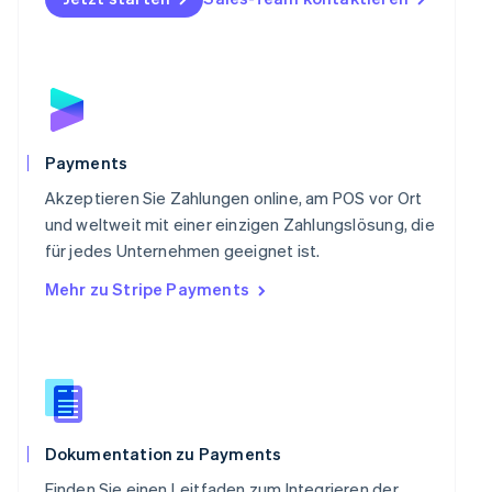
Portugal
Português
English
Rumänien
English
Schweden
Svenska
English
Schweiz
Payments
Deutsch
Français
Italiano
English
Singapur
Akzeptieren Sie Zahlungen online, am POS vor Ort
English
简体中文
und weltweit mit einer einzigen Zahlungslösung, die
Slowakei
für jedes Unternehmen geeignet ist.
English
Mehr zu Stripe Payments
Slowenien
English
Italiano
Sonderverwaltungsregion Hongkong,
China
English
简体中文
Spanien
Español
English
Thailand
Dokumentation zu Payments
ไทย
English
Finden Sie einen Leitfaden zum Integrieren der