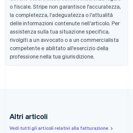
Nederlands
Français
Deutsch
English
o fiscale. Stripe non garantisce l'accuratezza,
Brasile
la completezza, l'adeguatezza o l'attualità
Português
English
Bulgaria
delle informazioni contenute nell'articolo. Per
English
assistenza sulla tua situazione specifica,
Canada
rivolgiti a un avvocato o a un commercialista
English
Français
Cina continentale
competente e abilitato all'esercizio della
简体中文
English
professione nella tua giurisdizione.
Cipro
English
Croazia
English
Italiano
Danimarca
English
Emirati Arabi Uniti
English
Estonia
English
Altri articoli
Finlandia
English
Svenska
Vedi tutti gli articoli relativi alla fatturazione
Francia