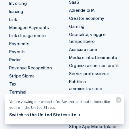
SaaS
Invoicing
Aziende di IA
Issuing
Creator economy
Link
Gaming
Managed Payments
Ospitalità, viaggi e
Link di pagamento
tempo libero
Payments
Assicurazione
Payouts
Media e intrattenimento
Radar
Organizzazioni non profit
Revenue Recognition
Servizi professionali
Stripe Sigma
Pubblica
Tax
amministrazione
Terminal
Commercio al dettaglio
Treasury
You’re viewing our website for Switzerland, but it looks like
you’re in the United States.
Integrazioni e soluzioni
Switch to the United States site
personalizzate
Stripe App Marketplace