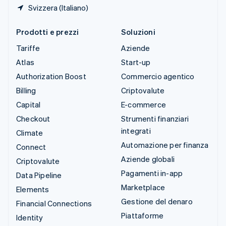
Svizzera (Italiano)
Prodotti e prezzi
Soluzioni
Tariffe
Aziende
Atlas
Start-up
Authorization Boost
Commercio agentico
Billing
Criptovalute
Capital
E-commerce
Checkout
Strumenti finanziari
integrati
Climate
Automazione per finanza
Connect
Aziende globali
Criptovalute
Pagamenti in-app
Data Pipeline
Marketplace
Elements
Gestione del denaro
Financial Connections
Piattaforme
Identity