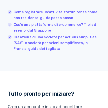
Français
English
Germania
Come registrare un'attività statunitense come
Deutsch
English
non residente: guida passo passo
Giappone
日本語
English
Cos'è una piattaforma di e-commerce? Tipi ed
Gibilterra
esempi dal Giappone
English
Creazione di una société par actions simplifiée
Grecia
English
(SAS), o società per azioni semplificata, in
India
Francia: guida dettagliata
English
Irlanda
English
Italia
Italiano
English
Lettonia
English
Liechtenstein
Deutsch
English
Tutto pronto per iniziare?
Lituania
English
Crea un account e inizia ad accettare
Lussemburgo