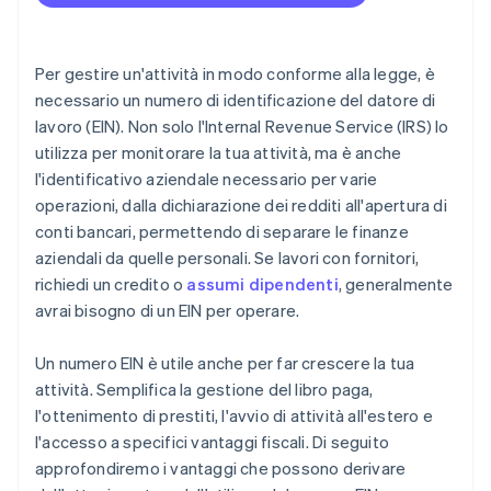
Clienti e fornitori internazionali
Accettazione di pagamenti e operazioni bancarie
prima dell’arrivo del tuo EIN
Convenzioni fiscali
Acquisto di azioni senza contanti da parte del
Per gestire un'attività in modo conforme alla legge, è
fondatore
necessario un numero di identificazione del datore di
lavoro (EIN). Non solo l'Internal Revenue Service (IRS) lo
Presentazione automatica della dichiarazione
utilizza per monitorare la tua attività, ma è anche
fiscale 83(b)
l'identificativo aziendale necessario per varie
Documenti legali aziendali con idoneità globale
operazioni, dalla dichiarazione dei redditi all'apertura di
conti bancari, permettendo di separare le finanze
Un anno gratuito di Stripe Payments, più 50.000
aziendali da quelle personali. Se lavori con fornitori,
USD in crediti e sconti offerti dai partner
richiedi un credito o
assumi dipendenti
, generalmente
avrai bisogno di un EIN per operare.
Un numero EIN è utile anche per far crescere la tua
attività. Semplifica la gestione del libro paga,
l'ottenimento di prestiti, l'avvio di attività all'estero e
l'accesso a specifici vantaggi fiscali. Di seguito
approfondiremo i vantaggi che possono derivare