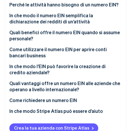
Scopri cosa ti aspetta
Perché le attività hanno bisogno di un numero EIN?
Radar
Ecosistema
In che modo il numero EIN semplifica la
Prevenzione delle frodi
dichiarazione dei redditi di un’attività
Partner
Atlas
Stripe App Marketplace
Quali benefici offre il numero EIN quando si assume
Costituzione di start-up
personale?
Climate
Rimozione del carbonio
Come utilizzare il numero EIN per aprire conti
bancari business
Identity
Verifica online dell'identità
In che modo l’EIN può favorire la creazione di
credito aziendale?
Quali vantaggi offre un numero EIN alle aziende che
operano a livello internazionale?
Stripe Sessions 2026
Servizi bancari internazionali
Come richiedere un numero EIN
Scopri come Stripe sta costruendo l'infrastruttura economi
Guarda ora
Normative fiscali
In che modo Stripe Atlas può essere d’aiuto
Licenze per l’import/export
Registrazione su Atlas
Crea la tua azienda con Stripe Atlas