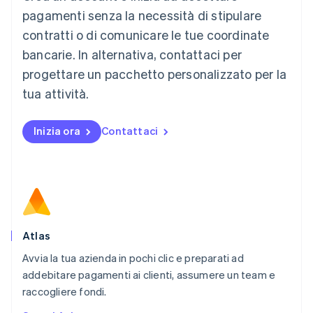
Français
Deutsch
English
pagamenti senza la necessità di stipulare
Malaysia
contratti o di comunicare le tue coordinate
English
简体中文
Malta
bancarie. In alternativa, contattaci per
English
progettare un pacchetto personalizzato per la
Messico
tua attività.
Español
English
Norvegia
English
Inizia ora
Contattaci
Nuova Zelanda
English
Paesi Bassi
Nederlands
English
Polonia
English
Portogallo
Português
English
Atlas
RAS di Hong Kong, Cina
Avvia la tua azienda in pochi clic e preparati ad
English
简体中文
addebitare pagamenti ai clienti, assumere un team e
Regno Unito
English
raccogliere fondi.
Repubblica Ceca