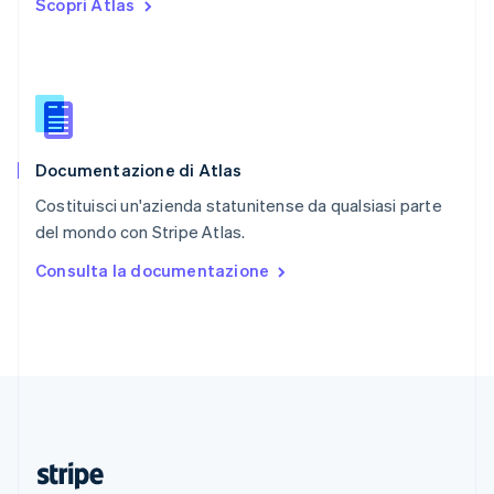
Scopri Atlas
English
Romania
English
Singapore
English
简体中文
Slovacchia
English
Documentazione di Atlas
Slovenia
English
Italiano
Costituisci un'azienda statunitense da qualsiasi parte
Spagna
del mondo con Stripe Atlas.
Español
English
Stati Uniti
Consulta la documentazione
English
Español
简体中文
Svezia
Svenska
English
Svizzera
Deutsch
Français
Italiano
English
Thailandia
ไทย
English
Ungheria
English