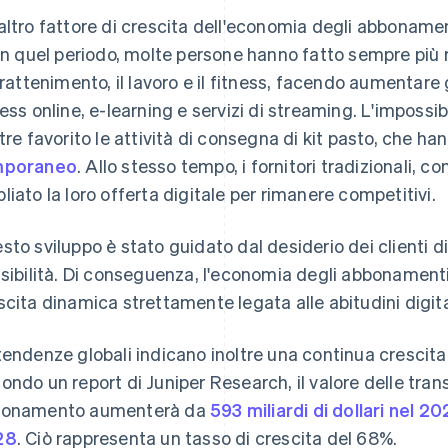
altro fattore di crescita dell'economia degli abboname
 In quel periodo, molte persone hanno fatto sempre più ri
ntrattenimento, il lavoro e il fitness, facendo aumentar
ness online, e-learning e servizi di streaming. L'impossib
ltre favorito le attività di consegna di kit pasto, che h
mporaneo
. Allo stesso tempo, i fornitori tradizionali, c
liato la loro offerta digitale per rimanere competitivi.
sto sviluppo è stato guidato dal desiderio dei clienti 
ssibilità. Di conseguenza, l'economia degli abbonament
scita dinamica strettamente legata alle abitudini digital
tendenze globali indicano inoltre una continua crescit
ondo un report di Juniper Research, il valore delle transa
onamento aumenterà da
593 miliardi di dollari nel 20
28
. Ciò rappresenta un tasso di crescita del 68%.