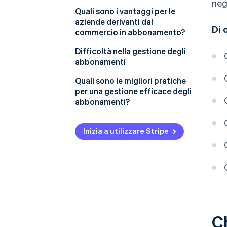
neg
Media, intrattenimento e
Quali sono i vantaggi per le
software
aziende derivanti dal
Di 
commercio in abbonamento?
Comunicazioni
Difficoltà nella gestione degli
Beni di consumo
abbonamenti
Fitness e salute
Caratteristiche speciali dei
Quali sono le migliori pratiche
modelli di abbonamento in
per una gestione efficace degli
Mobilità
Germania
abbonamenti?
Altri modelli di abbonamento
Processi basati sui dati
Inizia a utilizzare Stripe
Personalizzazione
Funzionalità e flessibilità
Attivazione facile
Fatturazione affidabile
Assistenza clienti
C