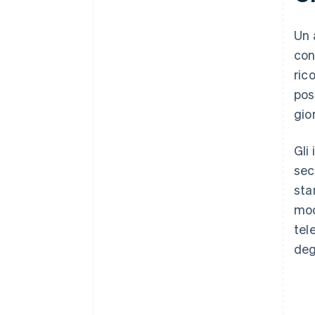
Un 
con
ric
pos
gio
Gli
sec
sta
mod
tel
deg