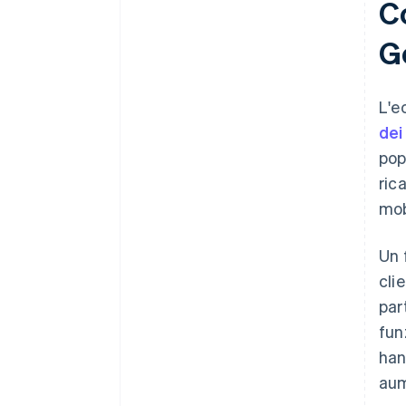
C
G
L'e
dei
pop
ric
mob
Un 
cli
par
fun
han
aum