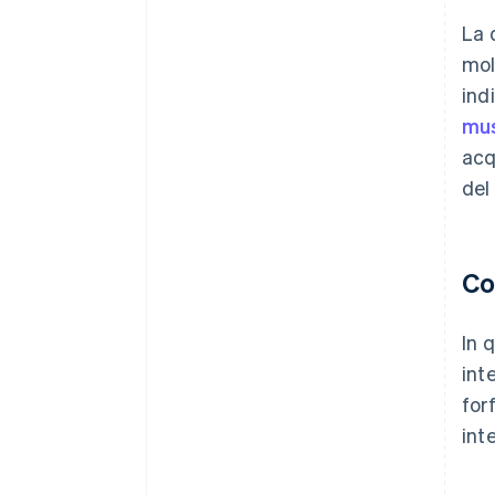
La 
mol
ind
mus
acq
del
Co
In 
int
for
inte