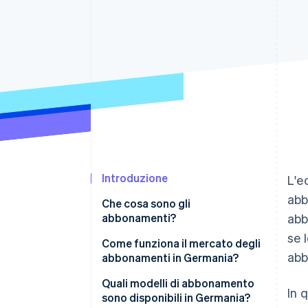
Link
Pagamento accelerato
Financial Connections
Conti finanziari collegati
Introduzione
L'e
abb
Che cosa sono gli
abbonamenti?
abb
se 
Come funziona il mercato degli
abb
abbonamenti in Germania?
Quali modelli di abbonamento
In 
sono disponibili in Germania?