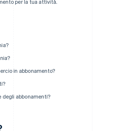
mento per la tua attività.
nia?
ania?
mmercio in abbonamento?
ti?
ce degli abbonamenti?
?