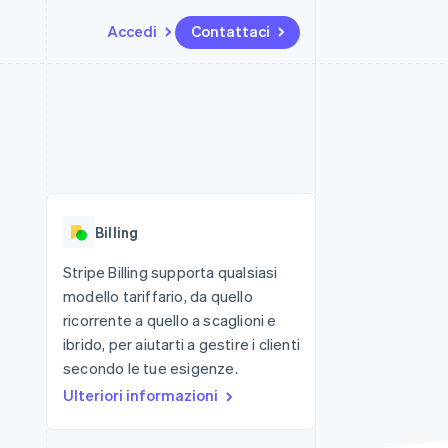
Accedi
Contattaci
Risorse
Ecosistema
Recapiti
me e marketplace
Altro
Integrazioni app
Partner
Contattaci
Product roadmap
ns
Esempi di codice
Stripe App Marketplace
Diventa nostro partner
Scopri cosa ti aspetta
 piattaforme
Blog per sviluppatori
ibero
Stato dell'API
Radar
Prevenzione delle frodi
Billing
Atlas
Costituzione di start-up
Stripe Billing supporta qualsiasi
modello tariffario, da quello
Climate
Rimozione del carbonio
ricorrente a quello a scaglioni e
ibrido, per aiutarti a gestire i clienti
Identity
Verifica online dell'identità
secondo le tue esigenze.
Ulteriori informazioni