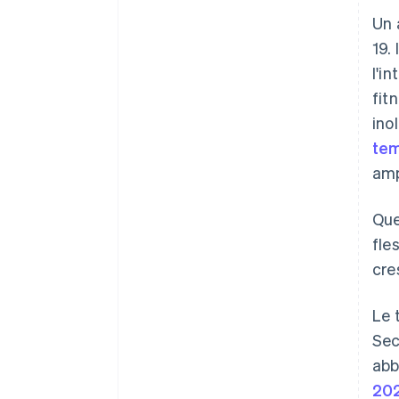
Un 
19.
l'i
fit
ino
te
amp
Que
fle
cre
Le 
Sec
abb
20