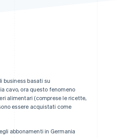
Stripe Sessions 2026
Scopri come Stripe sta
costruendo
l'infrastruttura
economica per l'IA.
Guarda ora
i business basati su
 via cavo, ora questo fenomeno
ri alimentari (comprese le ricette,
ossono essere acquistati come
 degli abbonamenti in Germania