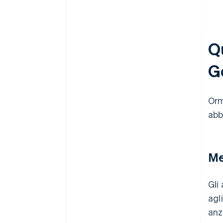
Q
G
Orm
abb
Me
Gli
agl
anz