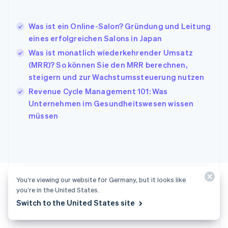
Italien
Italiano
English
Japan
Was ist ein Online-Salon? Gründung und Leitung
日本語
English
eines erfolgreichen Salons in Japan
Kanada
Was ist monatlich wiederkehrender Umsatz
English
Français
(MRR)? So können Sie den MRR berechnen,
Kroatien
English
Italiano
steigern und zur Wachstumssteuerung nutzen
Lettland
Revenue Cycle Management 101: Was
English
Unternehmen im Gesundheitswesen wissen
Liechtenstein
müssen
Deutsch
English
Litauen
English
Luxemburg
Français
Deutsch
English
Malaysia
English
简体中文
You’re viewing our website for Germany, but it looks like
Malta
you’re in the United States.
English
Switch to the United States site
Startklar?
Mexiko
Español
English