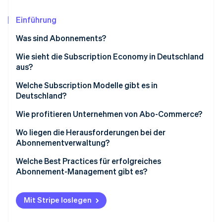
Betrugsprävention
Ecosystem
Atlas
Einführung
Start-up-Gründung
Partner
Stripe App-Marktplatz
Was sind Abonnements?
Climate
CO₂-Entnahme
Wie sieht die Subscription Economy in Deutschland
aus?
Identity
Online-Identitätsprüfung
Welche Subscription Modelle gibt es in
Deutschland?
Subscription Modelle für Medien, Unterhaltung und
Wie profitieren Unternehmen von Abo-Commerce?
Software
Wo liegen die Herausforderungen bei der
Stripe-Sessions 2026
Abonnements im Bereich Kommunikation
Abonnementverwaltung?
Erfahren Sie, wie Stripe Lösungen für die W
Jetzt ansehen
Abo-Commerce für Konsumgüter
Besonderheiten bei Abonnementmodellen in
Welche Best Practices für erfolgreiches
Deutschland
Abonnement-Management gibt es?
Abos für Fitness und Gesundheit
Datengesteuerte Prozesse
Mobilitäts-Abonnements
Mit Stripe loslegen
Personalisierung
Weitere Subscription Modelle