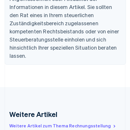
Bulgarien
Informationen in diesem Artikel. Sie sollten
English
Dänemark
den Rat eines in Ihrem steuerlichen
English
Zuständigkeitsbereich zugelassenen
Deutschland
kompetenten Rechtsbeistands oder von einer
Deutsch
English
Estland
Steuerberatungsstelle einholen und sich
English
hinsichtlich Ihrer speziellen Situation beraten
Festlandchina
lassen.
简体中文
English
Finnland
English
Svenska
Frankreich
Français
English
Gibraltar
English
Griechenland
English
Indien
Weitere Artikel
English
Irland
Weitere Artikel zum Thema Rechnungsstellung
English