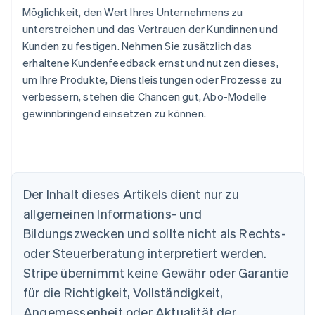
Möglichkeit, den Wert Ihres Unternehmens zu
unterstreichen und das Vertrauen der Kundinnen und
Kunden zu festigen. Nehmen Sie zusätzlich das
erhaltene Kundenfeedback ernst und nutzen dieses,
um Ihre Produkte, Dienstleistungen oder Prozesse zu
verbessern, stehen die Chancen gut, Abo-Modelle
gewinnbringend einsetzen zu können.
Der Inhalt dieses Artikels dient nur zu
allgemeinen Informations- und
Bildungszwecken und sollte nicht als Rechts-
Australien
oder Steuerberatung interpretiert werden.
English
Belgien
Stripe übernimmt keine Gewähr oder Garantie
Nederlands
Français
Deutsch
English
für die Richtigkeit, Vollständigkeit,
Brasilien
Português
English
Angemessenheit oder Aktualität der