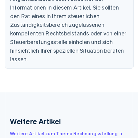
Bulgarien
Informationen in diesem Artikel. Sie sollten
English
Dänemark
den Rat eines in Ihrem steuerlichen
English
Zuständigkeitsbereich zugelassenen
Deutschland
kompetenten Rechtsbeistands oder von einer
Deutsch
English
Estland
Steuerberatungsstelle einholen und sich
English
hinsichtlich Ihrer speziellen Situation beraten
Festlandchina
lassen.
简体中文
English
Finnland
English
Svenska
Frankreich
Français
English
Gibraltar
English
Griechenland
English
Indien
Weitere Artikel
English
Irland
Weitere Artikel zum Thema Rechnungsstellung
English