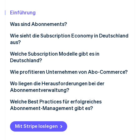
Betrugsprävention
Ecosystem
Atlas
Einführung
Start-up-Gründung
Partner
Stripe App-Marktplatz
Was sind Abonnements?
Climate
CO₂-Entnahme
Wie sieht die Subscription Economy in Deutschland
aus?
Identity
Online-Identitätsprüfung
Welche Subscription Modelle gibt es in
Deutschland?
Subscription Modelle für Medien, Unterhaltung und
Wie profitieren Unternehmen von Abo-Commerce?
Software
Wo liegen die Herausforderungen bei der
Stripe-Sessions 2026
Abonnements im Bereich Kommunikation
Abonnementverwaltung?
Erfahren Sie, wie Stripe Lösungen für die Wirtschaft
Jetzt ansehen
Abo-Commerce für Konsumgüter
Besonderheiten bei Abonnementmodellen in
Welche Best Practices für erfolgreiches
Deutschland
Abonnement-Management gibt es?
Abos für Fitness und Gesundheit
Datengesteuerte Prozesse
Mobilitäts-Abonnements
Mit Stripe loslegen
Personalisierung
Weitere Subscription Modelle