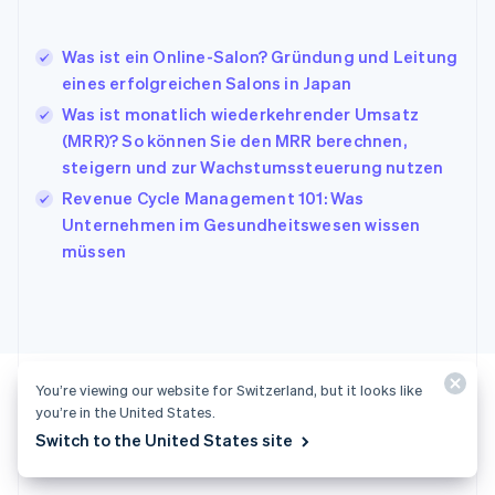
Italien
Italiano
English
Japan
Was ist ein Online-Salon? Gründung und Leitung
日本語
English
eines erfolgreichen Salons in Japan
Kanada
Was ist monatlich wiederkehrender Umsatz
English
Français
(MRR)? So können Sie den MRR berechnen,
Kroatien
English
Italiano
steigern und zur Wachstumssteuerung nutzen
Lettland
Revenue Cycle Management 101: Was
English
Unternehmen im Gesundheitswesen wissen
Liechtenstein
müssen
Deutsch
English
Litauen
English
Luxemburg
Français
Deutsch
English
Malaysia
English
简体中文
You’re viewing our website for Switzerland, but it looks like
Malta
you’re in the United States.
English
Switch to the United States site
Startklar?
Mexiko
Español
English