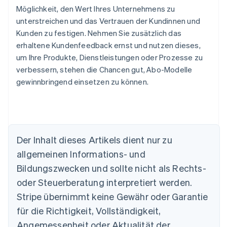
Möglichkeit, den Wert Ihres Unternehmens zu
unterstreichen und das Vertrauen der Kundinnen und
Kunden zu festigen. Nehmen Sie zusätzlich das
erhaltene Kundenfeedback ernst und nutzen dieses,
um Ihre Produkte, Dienstleistungen oder Prozesse zu
verbessern, stehen die Chancen gut, Abo-Modelle
gewinnbringend einsetzen zu können.
Der Inhalt dieses Artikels dient nur zu
allgemeinen Informations- und
Bildungszwecken und sollte nicht als Rechts-
Australien
oder Steuerberatung interpretiert werden.
English
Belgien
Stripe übernimmt keine Gewähr oder Garantie
Nederlands
Français
Deutsch
English
für die Richtigkeit, Vollständigkeit,
Brasilien
Português
English
Angemessenheit oder Aktualität der