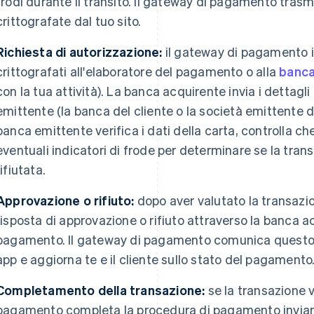
frodi durante il transito. Il gateway di pagamento trasm
crittografate dal tuo sito.
Richiesta di autorizzazione:
il gateway di pagamento i
crittografati all'elaboratore del pagamento o alla
banca
con la tua attività). La banca acquirente invia i dettagl
emittente (la banca del cliente o la società emittente de
banca emittente verifica i dati della carta, controlla che
eventuali indicatori di frode per determinare se la tra
rifiutata.
Approvazione o rifiuto:
dopo aver valutato la transazio
risposta di approvazione o rifiuto attraverso la banca 
pagamento. Il gateway di pagamento comunica questo ris
app e aggiorna te e il cliente sullo stato del pagamento
Completamento della transazione:
se la transazione v
pagamento completa la procedura di pagamento inviando