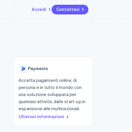
Accedi
Contattaci
Risorse
Ecosistema
Recapiti
me e marketplace
Altro
Integrazioni app
Partner
Contattaci
Product roadmap
ns
Esempi di codice
Stripe App Marketplace
Diventa nostro partner
Scopri cosa ti aspetta
 piattaforme
Blog per sviluppatori
ibero
Stato dell'API
Radar
Prevenzione delle frodi
Payments
Atlas
Costituzione di start-up
Accetta pagamenti online, di
persona e in tutto il mondo con
Climate
Rimozione del carbonio
una soluzione sviluppata per
qualsiasi attività, dalle start-up in
Identity
Verifica online dell'identità
espansione alle multinazionali.
Ulteriori informazioni