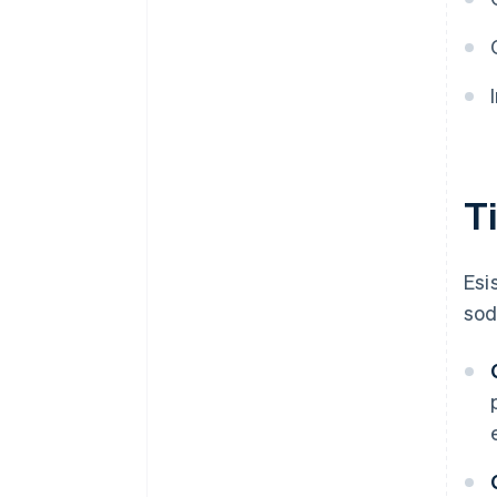
T
Esi
sod