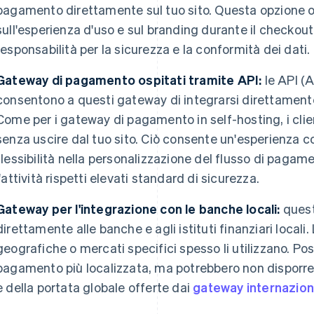
pagamento direttamente sul tuo sito. Questa opzione o
sull'esperienza d'uso e sul branding durante il checko
responsabilità per la sicurezza e la conformità dei dati.
Gateway di pagamento ospitati tramite API:
le API (
consentono a questi gateway di integrarsi direttamente 
Come per i gateway di pagamento in self-hosting, i clie
senza uscire dal tuo sito. Ciò consente un'esperienza
flessibilità nella personalizzazione del flusso di paga
l'attività rispetti elevati standard di sicurezza.
Gateway per l'integrazione con le banche locali:
quest
direttamente alle banche e agli istituti finanziari locali
geografiche o mercati specifici spesso li utilizzano. Po
pagamento più localizzata, ma potrebbero non disporre 
e della portata globale offerte dai
gateway internazion