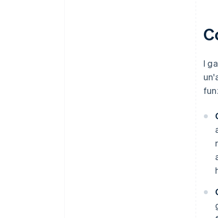
C
I g
un'
fun