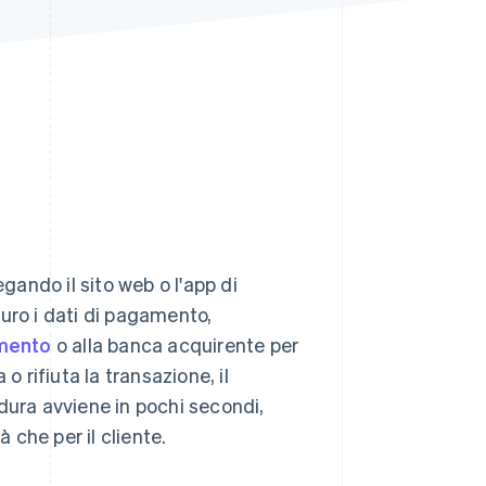
Stripe Sessions 2026
Scopri come Stripe sta
costruendo
l'infrastruttura
economica per l'IA.
Guarda ora
ando il sito web o l'app di
icuro i dati di pagamento,
amento
o alla banca acquirente per
o rifiuta la transazione, il
cedura avviene in pochi secondi,
 che per il cliente.