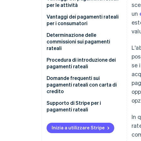
sce
per le attività
un
Accesso a nuovi target
Vantaggi dei pagamenti rateali
est
demografici
per i consumatori
val
Riduzione del rischio di
Diminuzione della pressione
Determinazione delle
abbandono del carrello
economica e psicologica
commissioni sui pagamenti
L'a
rateali
Aumento della spesa media per
Gestione sana delle finanze
pos
cliente
familiari
Procedura di introduzione dei
se 
pagamenti rateali
Esperienza di acquisto semplice
acq
e senza ostacoli
Domande frequenti sui
pag
pagamenti rateali con carta di
credito
opp
opz
Cosa succede se un utente di
Supporto di Stripe per i
carta di credito effettua un
pagamenti rateali
acquisto a rate ma non salda
In 
l’importo fatturato?
rat
Inizia a utilizzare Stripe
com
Come viene gestito il limite di
credito per i pagamenti rateali