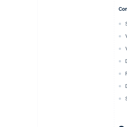
con carta di credito?
Con
Cosa succede se viene emesso
un rimborso totale o parziale
durante un piano di pagamento
rateale con carta di credito?