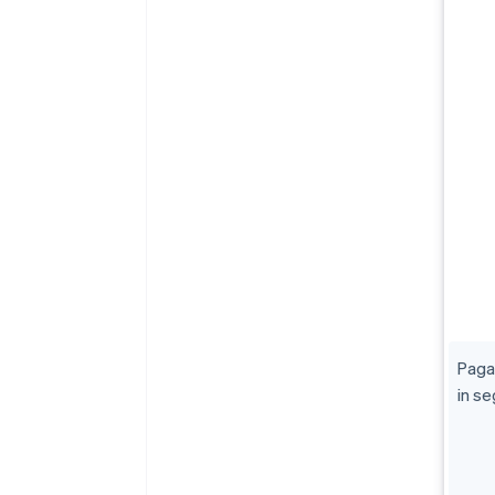
Paga
in se