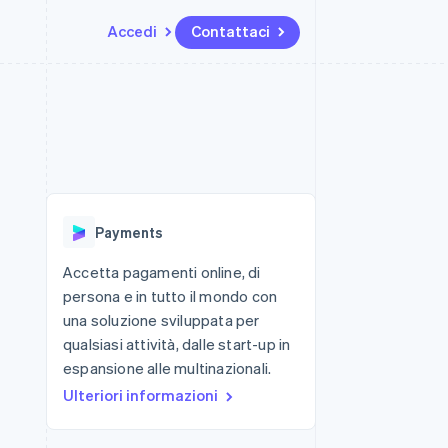
Accedi
Contattaci
Risorse
Ecosistema
Recapiti
me e marketplace
Altro
Integrazioni app
Partner
Contattaci
Product roadmap
ns
Esempi di codice
Stripe App Marketplace
Diventa nostro partner
Scopri cosa ti aspetta
 piattaforme
Blog per sviluppatori
ibero
Stato dell'API
Radar
Prevenzione delle frodi
Payments
Atlas
Costituzione di start-up
Accetta pagamenti online, di
persona e in tutto il mondo con
Climate
Rimozione del carbonio
una soluzione sviluppata per
qualsiasi attività, dalle start-up in
Identity
Verifica online dell'identità
espansione alle multinazionali.
Ulteriori informazioni