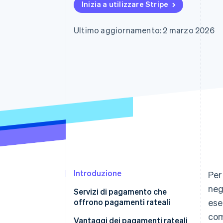
Inizia a utilizzare Stripe
Link
Pagamento accelerato
Financial Connections
Ultimo aggiornamento: 2 marzo 2026
Conti finanziari collegati
Introduzione
Per
neg
Servizi di pagamento che
offrono pagamenti rateali
ese
com
Vantaggi dei pagamenti rateali