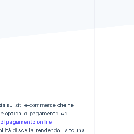
Stripe Sessions 2026
Scopri come Stripe sta
costruendo
l'infrastruttura
economica per l'IA.
Guarda ora
 sia sui siti e-commerce che nei
e le opzioni di pagamento. Ad
di pagamento online
ilità di scelta, rendendo il sito una