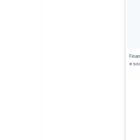
Fina
e soc