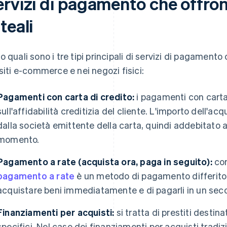
ervizi di pagamento che offr
teali
o quali sono i tre tipi principali di servizi di pagamento
 siti e-commerce e nei negozi fisici:
Pagamenti con carta di credito:
i pagamenti con carta
sull'affidabilità creditizia del cliente. L'importo dell'a
dalla società emittente della carta, quindi addebitato 
momento.
Pagamento a rate (acquista ora, paga in seguito):
com
pagamento a rate
è un metodo di pagamento differito c
acquistare beni immediatamente e di pagarli in un s
Finanziamenti per acquisti:
si tratta di prestiti destina
specifici. Nel caso dei finanziamenti per acquisti tradizi