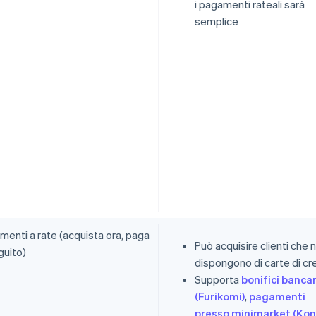
i pagamenti rateali sarà
semplice
menti a rate (acquista ora, paga
Può acquisire clienti che 
guito)
dispongono di carte di cr
Supporta
bonifici bancar
(Furikomi)
,
pagamenti
presso minimarket (Kon