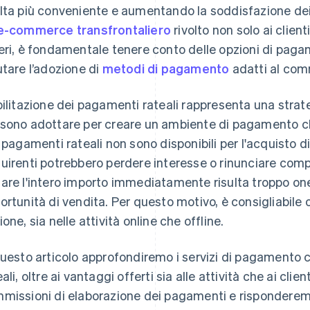
lta più conveniente e aumentando la soddisfazione dei cl
e-commerce transfrontaliero
rivolto non solo ai clie
eri, è fondamentale tenere conto delle opzioni di pagam
utare l’adozione di
metodi di pagamento
adatti al comm
bilitazione dei pagamenti rateali rappresenta una strate
sono adottare per creare un ambiente di pagamento che s
i pagamenti rateali non sono disponibili per l'acquisto di 
uirenti potrebbero perdere interesse o rinunciare com
are l'intero importo immediatamente risulta troppo on
ortunità di vendita. Per questo motivo, è consigliabile 
ione, sia nelle attività online che offline.
questo articolo approfondiremo i servizi di pagamento
eali, oltre ai vantaggi offerti sia alle attività che ai cl
missioni di elaborazione dei pagamenti e risponderem