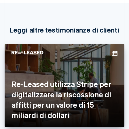
Português
English
Bulgaria
English
Canada
English
Français
Leggi altre testimonianze di clienti
Cina continentale
简体中文
English
Cipro
English
Croazia
English
Italiano
Danimarca
English
Emirati Arabi Uniti
Re-Leased utilizza Stripe per
English
Estonia
digitalizzare la riscossione di
English
affitti per un valore di 15
Finlandia
English
Svenska
miliardi di dollari
Francia
Français
English
Germania