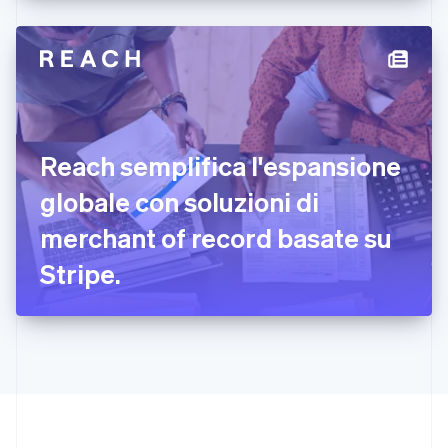
Deutsch
English
Giappone
日本語
English
Gibilterra
English
Grecia
English
India
Reach semplifica l'espansione
English
Irlanda
globale con soluzioni di
English
merchant of record basate su
Italia
Italiano
English
Stripe.
Lettonia
English
Liechtenstein
Deutsch
English
Lituania
English
Lussemburgo
Français
Deutsch
English
Malaysia