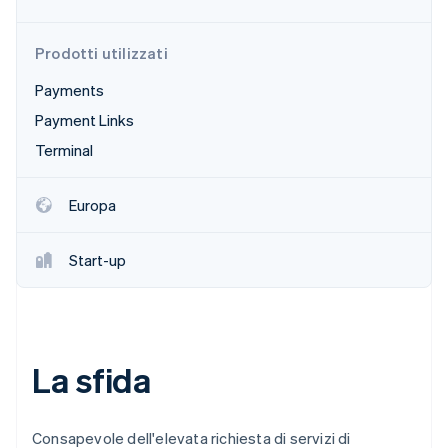
Scopri cosa ti aspetta
Radar
Ecosistema
Prodotti utilizzati
Prevenzione delle frodi
Payments
Partner
Atlas
Stripe App Marketplace
Costituzione di start-up
Payment Links
Climate
Terminal
Rimozione del carbonio
Identity
Europa
Verifica online dell'identità
Start-up
Stripe Sessions 2026
Scopri come Stripe sta costruendo l'infrastruttura economi
Guarda ora
La sfida
Consapevole dell'elevata richiesta di servizi di