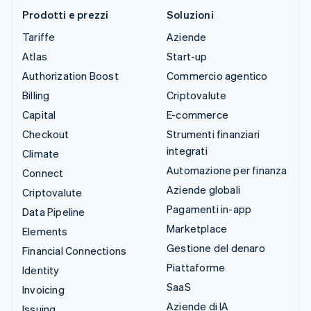
Prodotti e prezzi
Soluzioni
Tariffe
Aziende
Atlas
Start-up
Authorization Boost
Commercio agentico
Billing
Criptovalute
Capital
E-commerce
Checkout
Strumenti finanziari
integrati
Climate
Automazione per finanza
Connect
Aziende globali
Criptovalute
Pagamenti in-app
Data Pipeline
Marketplace
Elements
Gestione del denaro
Financial Connections
Piattaforme
Identity
SaaS
Invoicing
Aziende di IA
Issuing