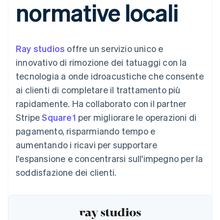
normative locali
utente
Automazione
Gestione del denaro
Gestire gli
flessibile
Metodi di
della contabilità
Roadmap del prodotto
Piattaforme
abbonamenti
pagamento
Stripe Sigma
Conferenza annuale
SaaS
Offrire addebiti in base
Accesso a
Report
Sessions
all'utilizzo
oltre 125
personalizzati
Lavora con noi
Emettere carte
Ray studios
offre un servizio unico e
Terminal
Data Pipeline
Sala stampa
garantite da stablecoin
Pagamenti di
Sincronizzazione
Stripe Press
innovativo di rimozione dei tatuaggi con la
Per settore
persona
dei dati
Esegui il provisioning e
tecnologia a onde idroacustiche che consente
Authorization
gestisci i servizi con gli
Boost
Aziende di IA
agenti
ai clienti di completare il trattamento più
Accettazione
Creator economy
Recapiti
rapidamente. Ha collaborato con il partner
ottimizzata
Gaming
Link
Ospitalità, viaggi e
Contattaci
Stripe
Square1
per migliorare le operazioni di
Pagamento
tempo libero
Diventa nostro partner
Risorse
Assicurazione
pagamento, risparmiando tempo e
accelerato
Media e
Financial
aumentando i ricavi per supportare
intrattenimento
Integrazioni app
Connections
Organizzazioni non
Esempi di codice
Conti finanziari
l'espansione e concentrarsi sull'impegno per la
profit
Blog per sviluppatori
collegati
soddisfazione dei clienti.
Servizi professionali
Stato dell'API
Pubblica
amministrazione
Commercio al dettaglio
Altro
Product roadmap