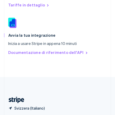
English
Tariffe in dettaglio
Singapore
English
简体中文
Slovacchia
English
Slovenia
English
Italiano
Avvia la tua integrazione
Spagna
Inizia a usare Stripe in appena 10 minuti
Español
English
Stati Uniti
Documentazione di riferimento dell'API
English
Español
简体中文
Svezia
Svenska
English
Svizzera
Deutsch
Français
Italiano
English
Thailandia
ไทย
English
Ungheria
English
Svizzera (Italiano)