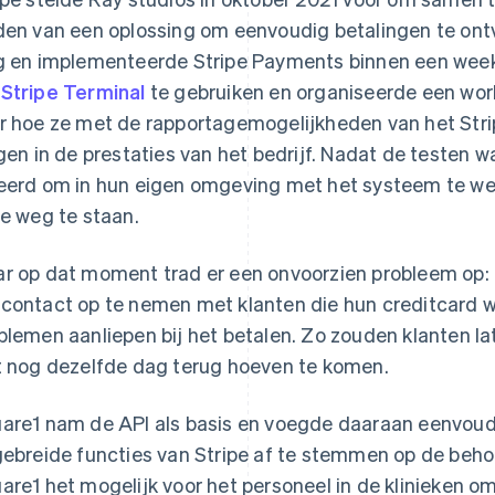
den van een oplossing om eenvoudig betalingen te ont
g en implementeerde Stripe Payments binnen een week
m
Stripe Terminal
te gebruiken en organiseerde een wo
r hoe ze met de rapportagemogelijkheden van het Str
jgen in de prestaties van het bedrijf. Nadat de testen 
eerd om in hun eigen omgeving met het systeem te wer
de weg te staan.
r op dat moment trad er een onvoorzien probleem op:
contact op te nemen met klanten die hun creditcard w
blemen aanliepen bij het betalen. Zo zouden klanten l
t nog dezelfde dag terug hoeven te komen.
are1 nam de API als basis en voegde daaraan eenvoudi
gebreide functies van Stripe af te stemmen op de beh
are1 het mogelijk voor het personeel in de klinieken