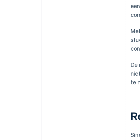
een
com
Met
stu
con
De 
nie
te 
R
Sin