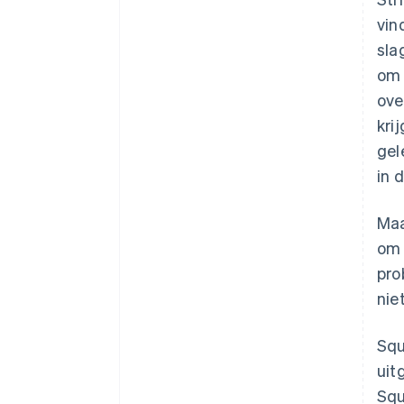
vin
sla
o
ove
kri
gel
in 
Maa
om 
pro
nie
Squ
uit
Squ