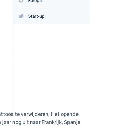
Europa
Start-up
Stripe Sessions 2026
Ontdek hoe Stripe de
economische
infrastructuur voor AI
bouwt.
Nu bekijken
attoos te verwijderen. Het opende
 jaar nog uit naar Frankrijk, Spanje