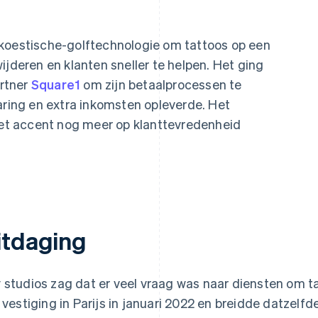
koestische-golftechnologie om tattoos op een
ijderen en klanten sneller te helpen. Het ging
rtner
Square1
om zijn betaalprocessen te
aring en extra inkomsten opleverde. Het
 het accent nog meer op klanttevredenheid
itdaging
 studios zag dat er veel vraag was naar diensten om t
n vestiging in Parijs in januari 2022 en breidde datzelfde