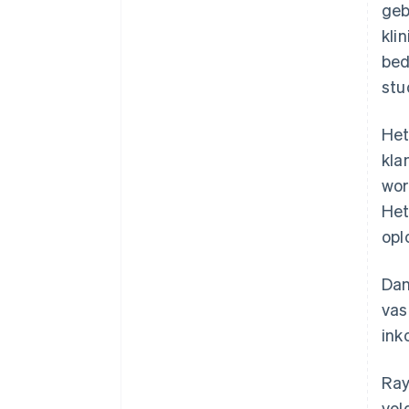
geb
kli
bed
stu
Het
kla
wor
Het
opl
Dan
vas
ink
Ray
vol