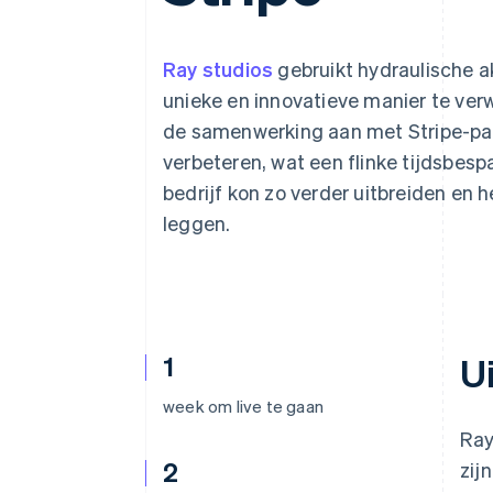
Link
Versneld afrekenen
Financial Connections
Ray studios
gebruikt hydraulische a
Data gekoppelde rekeningen
unieke en innovatieve manier te verw
de samenwerking aan met Stripe-pa
verbeteren, wat een flinke tijdsbesp
bedrijf kon zo verder uitbreiden en
leggen.
1
U
week om live te gaan
Ray
2
zij