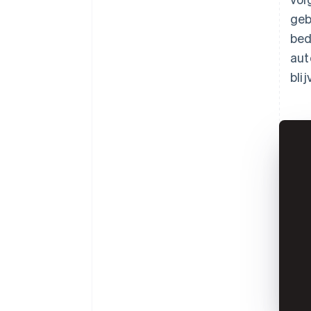
geb
bed
aut
bli