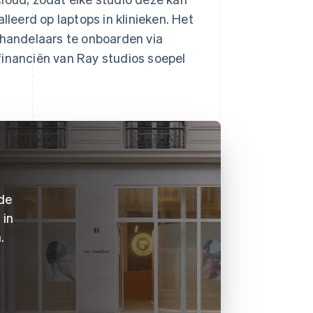
eerd op laptops in klinieken. Het
ehandelaars te onboarden via
financiën van Ray studios soepel
nde
 in
.