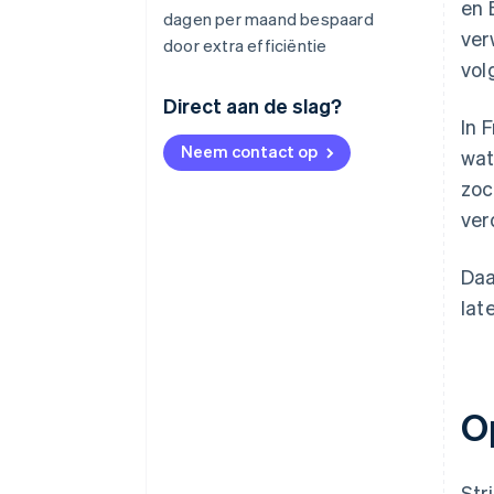
en 
dagen per maand bespaard
ver
door extra efficiëntie
vol
Direct aan de slag?
In 
Neem contact op
wat
zoc
ver
Daa
lat
O
Str