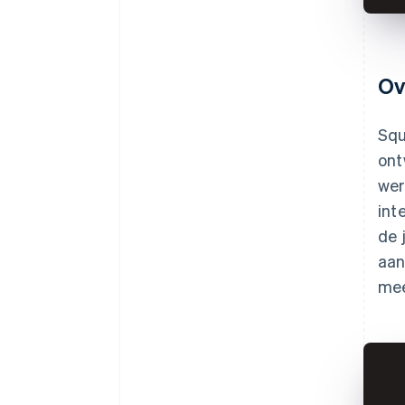
Ov
Squ
ont
wer
int
de 
aan
mee