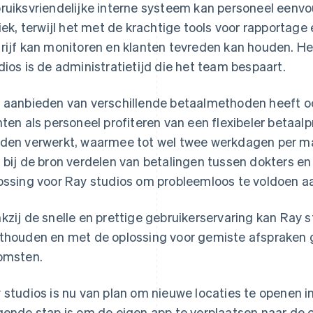
ruiksvriendelijke interne systeem kan personeel eenvo
niek, terwijl het met de krachtige tools voor rapportage
rijf kan monitoren en klanten tevreden kan houden. He
dios is de administratietijd die het team bespaart.
 aanbieden van verschillende betaalmethoden heeft o
nten als personeel profiteren van een flexibeler betaalp
den verwerkt, waarmee tot wel twee werkdagen per 
 bij de bron verdelen van betalingen tussen dokters e
ossing voor Ray studios om probleemloos te voldoen a
kzij de snelle en prettige gebruikerservaring kan Ray s
thouden en met de oplossing voor gemiste afspraken g
omsten.
 studios is nu van plan om nieuwe locaties te openen in
gende stap is om de eigen app te verplaatsen naar de c