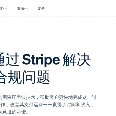
者
资源
定价
景
指南
按行业
公司
资金管理
平台和交易市
商务
持
接受线上付款
AI 企业
产品路线图
Global Payouts
Connect
币
持方案
实施预置结账流程
创作者经济
Sessions 年度大会
向第三方打款
平台支付
务
务
构建平台或交易市场
游戏
招聘
Crypto
金融
管理订阅
酒店、旅游与休闲
资讯中心
过 Stripe 解决
钱包、稳定币发行和发卡基础设
动化
提供按用量计费
保险
Stripe Press
施
企业
发行稳定币支持的支付卡
媒体与娱乐
支付
通过智能体配置和管理服务
非营利组织
合规问题
场
专业服务
理
公共部门
零售
化
on
利用液压声波技术，帮助客户更快地完成这一过
作，改善其支付运营——赢得了时间和收入，
满意度的承诺。