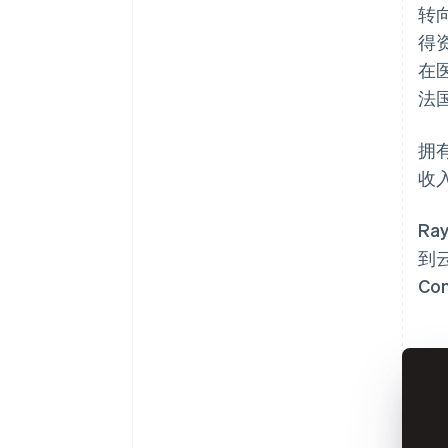
转
得
在
法
拥
收
R
到
C