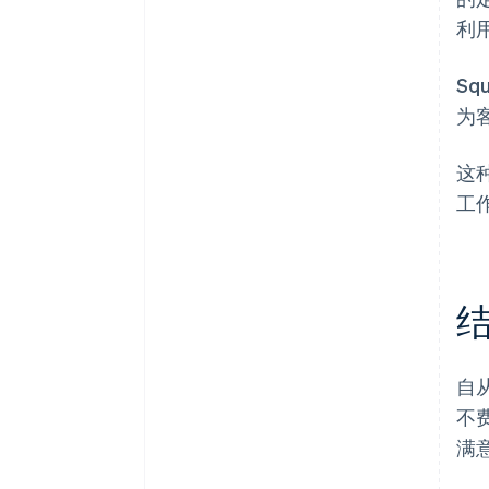
利
Sq
为
这
工
自
不
满