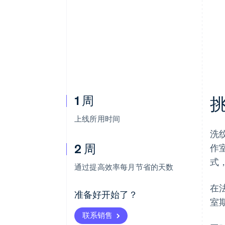
加速结账
1 周
上线所用时间
洗
2 周
作
式
通过提高效率每月节省的天数
在
准备好开始了？
室
联系销售