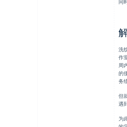
同
洗
作
周内
的
务
但
遇
为此
的