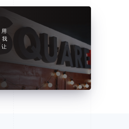
，用
。我
 让