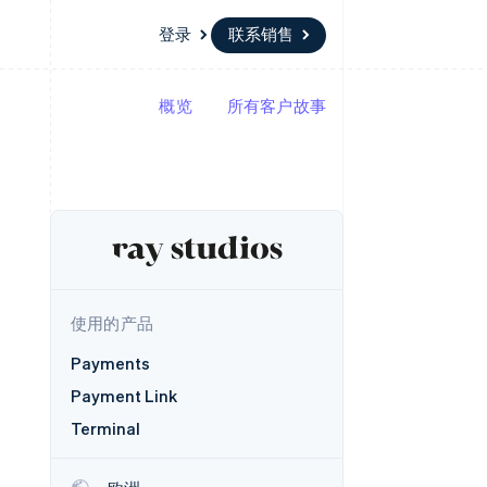
登录
联系销售
概览
所有客户故事
资源
生态系统
联系
场
更多
应用集成
合作伙伴
联系销售
Product roadmap
代码示例
Stripe App Marketplace
成为合作伙伴
了解未来规划
开发者博客
API 状态
Radar
欺诈防范
Atlas
初创企业注册
使用的产品
Climate
碳移除
Payments
Payment Link
Terminal