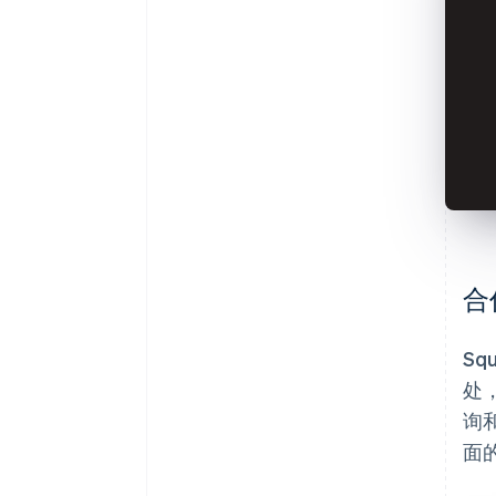
合
S
处
询
面的