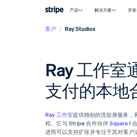
产品
解决方案
开发
客户
Ray Studios
按企业阶段
文档
学习
按应用场
支持
支付
营收
大型企业
Stripe 文档
博客
智能体
获取支
Payments
Billing
初创企业
API 参考文档
客户案例
加密货
托管支
在线支付
经常性收入
库与 SDK
指南
电子商
专业服
Managed Payments
Metronome
Stripe Apps
嵌入式
Ray 工作室通
备案商家解决方案
按用量计费
财务自
Payment links
Subscriptions
全球化
无代码支付
订阅管理
应用内
Checkout
Invoicing
支付的本地
交易市
预构建支付界面
一次性或定期账单
资金管
Elements
Tax
平台
灵活的 UI 组件
销售税和增值税自动
SaaS
Payment methods
Revenue Recogniti
接入 125+ 种支付方式
会计自动化
Ray 工作室
提供独创的洗纹身服务，
Terminal
Stripe Sigma
线下支付
自定义报告
程。它与 Stripe 合作伙伴
Square1
合
Authorization Boost
Data Pipeline
支付成功率优化
进而可以支持扩张并专注于其对客户
数据同步
Link