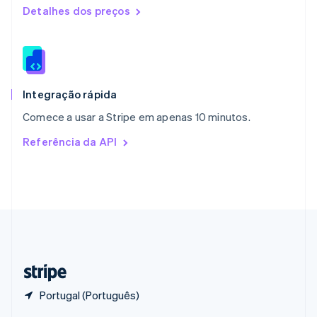
English
Detalhes dos preços
Portugal
Português
English
RAE de Hong Kong, China
English
简体中文
Reino Unido
English
Integração rápida
República Tcheca
Comece a usar a Stripe em apenas 10 minutos.
English
Romênia
Referência da API
English
Singapura
English
简体中文
Suécia
Svenska
English
Suíça
Deutsch
Français
Italiano
English
Tailândia
ไทย
English
Portugal (Português)