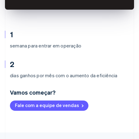
1
semana para entrar em operação
2
dias ganhos por mês com o aumento da eficiência
Vamos começar?
Alemanha
Fale com a equipe de vendas
Deutsch
English
Austrália
English
Áustria
Deutsch
English
Bélgica