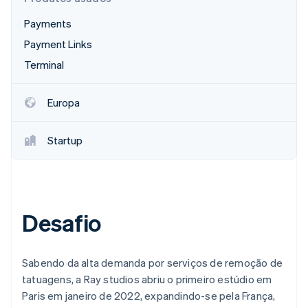
Veja o que está chegando
Payments
Radar
Ecossistema
Prevenção de fraudes
Payment Links
Parceiros
Atlas
Terminal
Stripe App Marketplace
Incorporação de startups
Climate
Europa
Remoção de carbono
Identity
Startup
Verificação de identidade
Desafio
Stripe Sessions 2026
Veja como a Stripe está construindo a infraestrutura econ
Assista agora
Sabendo da alta demanda por serviços de remoção de
tatuagens, a Ray studios abriu o primeiro estúdio em
Paris em janeiro de 2022, expandindo-se pela França,