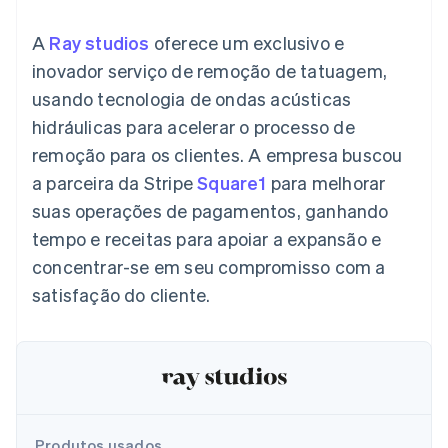
flexíveis de IU
Recognition
Marketplaces
Gerenciar assinaturas
Formas de
Automação
Plano de ação do
Gestão dos valores
Ofereça cobrança por
A
Ray studios
oferece um exclusivo e
pagamento
contábil
produto
Plataformas
uso
Acesso a mais
Stripe Sigma
Conferência anual das
inovador serviço de remoção de tatuagem,
SaaS
Emita cartões
de 125
Relatórios
sessões
respaldados por
usando tecnologia de ondas acústicas
Terminal
personalizados
Carreiras
stablecoins
Pagamentos
Data Pipeline
Sala de imprensa
Provisione e gerencie
hidráulicas para acelerar o processo de
presenciais
Sincronização
Stripe Press
serviços com agentes
Por setor
remoção para os clientes. A empresa buscou
Authorization
de dados
Boost
a parceira da Stripe
Square1
para melhorar
Otimizações
Empresas de IA
suas operações de pagamentos, ganhando
de aceitação
Economia de criadores
Contato
Recursos
Link
tempo e receitas para apoiar a expansão e
Checkout
Jogos
Fale com a equipe de
Hospitalidade, viagens
Integrações de
concentrar-se em seu compromisso com a
acelerado
vendas
e lazer
aplicativos
Financial
Seja um parceiro
satisfação do cliente.
Seguros
Exemplos de códigos
Connections
Mídia e entretenimento
Blog de
Dados de
desenvolvedores
contas
Organizações sem fins
Status da API
vinculadas
lucrativos
Serviços profissionais
Setor público
Mais
Varejo
Product roadmap
Produtos usados