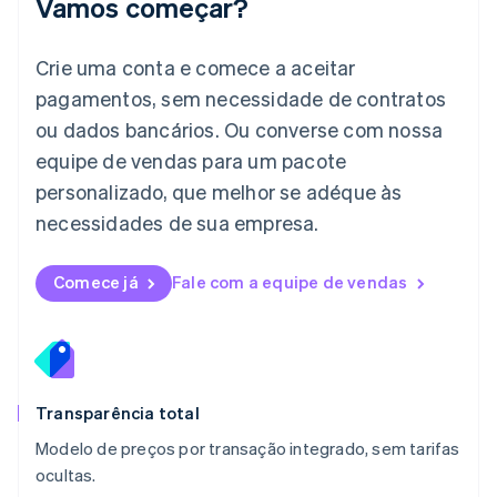
Vamos começar?
日本語
English
Letônia
English
Crie uma conta e comece a aceitar
Liechtenstein
pagamentos, sem necessidade de contratos
Deutsch
English
Lituânia
ou dados bancários. Ou converse com nossa
English
equipe de vendas para um pacote
Luxemburgo
personalizado, que melhor se adéque às
Français
Deutsch
English
Malásia
necessidades de sua empresa.
English
简体中文
Malta
English
Comece já
Fale com a equipe de vendas
México
Español
English
Noruega
English
Nova Zelândia
English
Transparência total
Países Baixos
Modelo de preços por transação integrado, sem tarifas
Nederlands
English
ocultas.
Polônia