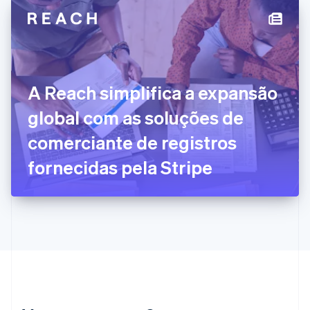
Español
English
Estados Unidos
English
Español
简体中文
Estônia
English
Finlândia
A Reach simplifica a expansão
English
Svenska
França
global com as soluções de
Français
English
Gibraltar
comerciante de registros
English
Grécia
fornecidas pela Stripe
English
Hungria
English
Índia
English
Irlanda
English
Itália
Italiano
English
Japão