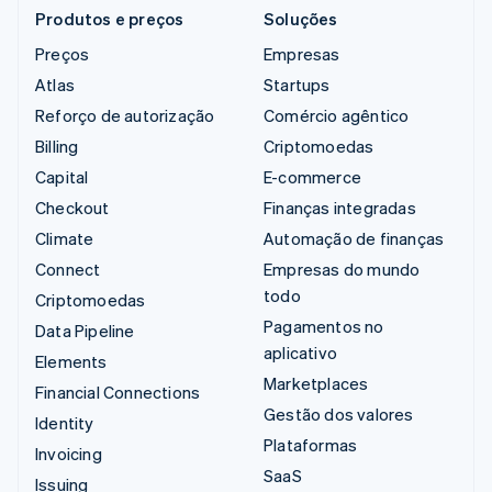
Produtos e preços
Soluções
Preços
Empresas
Atlas
Startups
Reforço de autorização
Comércio agêntico
Billing
Criptomoedas
Capital
E-commerce
Checkout
Finanças integradas
Climate
Automação de finanças
Connect
Empresas do mundo
todo
Criptomoedas
Pagamentos no
Data Pipeline
aplicativo
Elements
Marketplaces
Financial Connections
Gestão dos valores
Identity
Plataformas
Invoicing
SaaS
Issuing