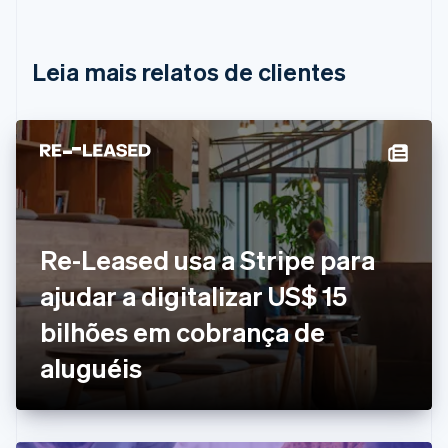
Nederlands
Français
Deutsch
English
Brasil
Português
English
Leia mais relatos de clientes
Bulgária
English
Canadá
English
Français
China continental
简体中文
English
Chipre
English
Croácia
English
Italiano
Re-Leased usa a Stripe para
Dinamarca
ajudar a digitalizar US$ 15
English
Emirados Árabes Unidos
bilhões em cobrança de
English
Eslováquia
aluguéis
English
Eslovênia
English
Italiano
Espanha