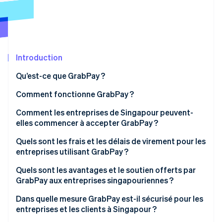
Découvrez les prochaines évolutions
Commerce en ligne
Radar
Prévention de la fraude
Écosystème
Atlas
Constitution de start-up
Introduction
Partenaires
Climate
Stripe App Marketplace
Qu’est-ce que GrabPay ?
Élimination du carbone
Comment fonctionne GrabPay ?
Identity
Vérification de l'identité
Comment les entreprises de Singapour peuvent-
elles commencer à accepter GrabPay ?
Quels sont les frais et les délais de virement pour les
entreprises utilisant GrabPay ?
Stripe Sessions 2026
Quels sont les avantages et le soutien offerts par
Découvrez comment Stripe construit l’infrastructure écono
Regarder la vidéo
GrabPay aux entreprises singapouriennes ?
Dans quelle mesure GrabPay est-il sécurisé pour les
entreprises et les clients à Singapour ?