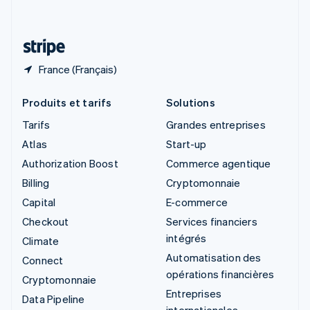
Deutsch
Français
Italiano
English
Thaïlande
ไทย
English
France (Français)
Produits et tarifs
Solutions
Tarifs
Grandes entreprises
Atlas
Start-up
Authorization Boost
Commerce agentique
Billing
Cryptomonnaie
Capital
E-commerce
Checkout
Services financiers
intégrés
Climate
Automatisation des
Connect
opérations financières
Cryptomonnaie
Entreprises
Data Pipeline
internationales