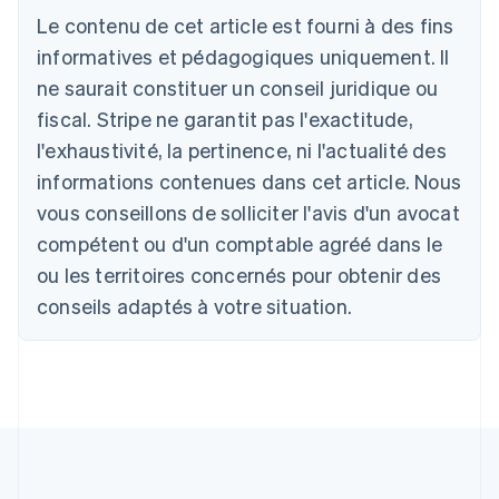
Le contenu de cet article est fourni à des fins
Deutsch
English
Australie
informatives et pédagogiques uniquement. Il
English
ne saurait constituer un conseil juridique ou
Autriche
Deutsch
English
fiscal. Stripe ne garantit pas l'exactitude,
Belgique
l'exhaustivité, la pertinence, ni l'actualité des
Nederlands
Français
Deutsch
English
Brésil
informations contenues dans cet article. Nous
Português
English
vous conseillons de solliciter l'avis d'un avocat
Bulgarie
compétent ou d'un comptable agréé dans le
English
Canada
ou les territoires concernés pour obtenir des
English
Français
conseils adaptés à votre situation.
Chine continentale
简体中文
English
Chypre
English
Croatie
English
Italiano
Danemark
English
Émirats arabes unis