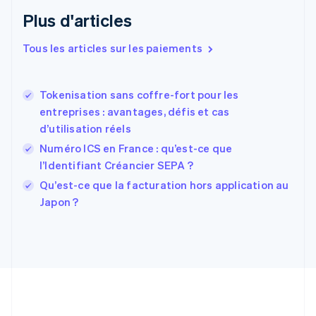
English
Plus d'articles
Espagne
Español
English
Tous les articles sur les paiements
Estonie
English
États-Unis
Tokenisation sans coffre-fort pour les
English
Español
简体中文
entreprises : avantages, défis et cas
Finlande
English
Svenska
d’utilisation réels
France
Numéro ICS en France : qu’est-ce que
Français
English
l’Identifiant Créancier SEPA ?
Gibraltar
English
Qu’est-ce que la facturation hors application au
Grèce
Japon ?
English
Hongrie
English
Inde
English
Irlande
English
Italie