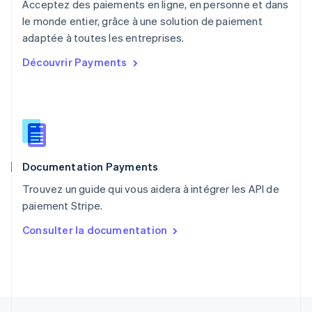
Acceptez des paiements en ligne, en personne et dans
Nederlands
English
le monde entier, grâce à une solution de paiement
Pologne
English
adaptée à toutes les entreprises.
Portugal
Découvrir Payments
Português
English
R.A.S. de Hong Kong, Chine
English
简体中文
République tchèque
English
Roumanie
English
Documentation Payments
Royaume-Uni
English
Trouvez un guide qui vous aidera à intégrer les API de
Singapour
paiement Stripe.
English
简体中文
Slovaquie
Consulter la documentation
English
Slovénie
English
Italiano
Suède
Svenska
English
Suisse