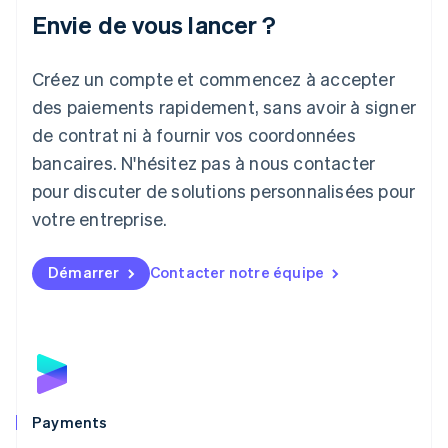
Italiano
English
Envie de vous lancer ?
Japon
日本語
English
Créez un compte et commencez à accepter
Lettonie
English
des paiements rapidement, sans avoir à signer
Liechtenstein
de contrat ni à fournir vos coordonnées
Deutsch
English
Lituanie
bancaires. N'hésitez pas à nous contacter
English
pour discuter de solutions personnalisées pour
Luxembourg
votre entreprise.
Français
Deutsch
English
Malaisie
English
简体中文
Démarrer
Contacter notre équipe
Malte
English
Mexique
Español
English
Norvège
English
Nouvelle-Zélande
English
Payments
Pays-Bas