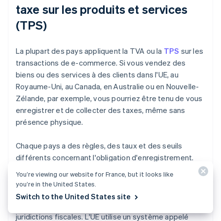
taxe sur les produits et services
(TPS)
La plupart des pays appliquent la TVA ou la
TPS
sur les
transactions de e-commerce. Si vous vendez des
biens ou des services à des clients dans l'UE, au
Royaume-Uni, au Canada, en Australie ou en Nouvelle-
Zélande, par exemple, vous pourriez être tenu de vous
enregistrer et de collecter des taxes, même sans
présence physique.
Chaque pays a des règles, des taux et des seuils
différents concernant l'obligation d'enregistrement.
Dans certains pays, l'enregistrement est obligatoire
You’re viewing our website for France, but it looks like
lors de votre première vente. Comme pour la taxe de
you’re in the United States.
vente américaine, plus vous vendez à l'international,
Switch to the United States site
plus vous devrez vous immatriculer auprès de
juridictions fiscales. L'UE utilise un système appelé