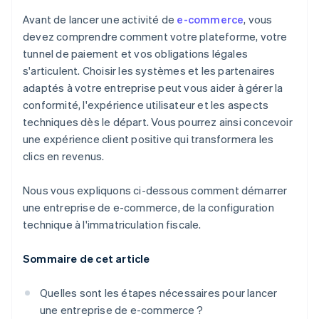
Lois sur les données clients et la confidentialité
Prévention de la fraude et sécurité
Configurer les paiements et la livraison
Avant de lancer une activité de
e-commerce
, vous
Taxe de vente aux États-Unis
devez comprendre comment votre plateforme, votre
Frais et transparence
Tester l’expérience complète
tunnel de paiement et vos obligations légales
Taxe sur la valeur ajoutée (TVA) et taxe sur les
Intégration et support aux développeurs
Lancer et adapter
produits et services (TPS)
s'articulent. Choisir les systèmes et les partenaires
adaptés à votre entreprise peut vous aider à gérer la
Expérience client
conformité, l'expérience utilisateur et les aspects
Délai de virement et flexibilité
techniques dès le départ. Vous pourrez ainsi concevoir
une expérience client positive qui transformera les
clics en revenus.
Nous vous expliquons ci-dessous comment démarrer
une entreprise de e-commerce, de la configuration
technique à l'immatriculation fiscale.
Sommaire de cet article
Quelles sont les étapes nécessaires pour lancer
une entreprise de e-commerce ?