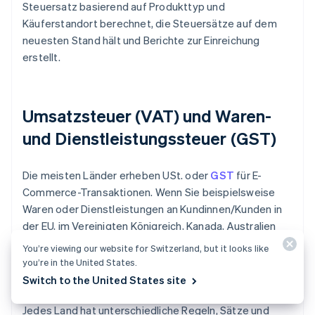
Steuersatz basierend auf Produkttyp und
Käuferstandort berechnet, die Steuersätze auf dem
neuesten Stand hält und Berichte zur Einreichung
erstellt.
Umsatzsteuer (VAT) und Waren-
und Dienstleistungssteuer (GST)
Die meisten Länder erheben USt. oder
GST
für E-
Commerce-Transaktionen. Wenn Sie beispielsweise
Waren oder Dienstleistungen an Kundinnen/Kunden in
der EU, im Vereinigten Königreich, Kanada, Australien
oder Neuseeland verkaufen, müssen Sie sich
You’re viewing our website for Switzerland, but it looks like
möglicherweise registrieren und Steuern erheben, auch
you’re in the United States.
wenn Sie nicht physisch anwesend sind.
Switch to the United States site
Jedes Land hat unterschiedliche Regeln, Sätze und