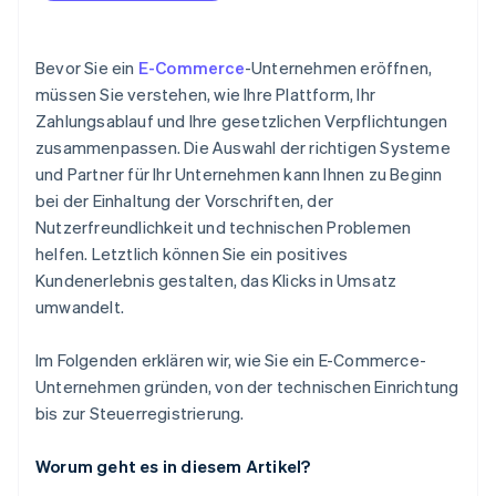
Weltweiter Support
Risiko
Betrugsprävention und Sicherheit
Gesetze zum Schutz von Kundendaten und
Bevor Sie ein
E-Commerce
-Unternehmen eröffnen,
Datenschutz
müssen Sie verstehen, wie Ihre Plattform, Ihr
Gebühren und Transparenz
Zahlungsablauf und Ihre gesetzlichen Verpflichtungen
Sales Tax in den USA
Integration und Entwicklersupport
zusammenpassen. Die Auswahl der richtigen Systeme
Umsatzsteuer (VAT) und Waren- und
und Partner für Ihr Unternehmen kann Ihnen zu Beginn
Kundenerlebnis
Dienstleistungssteuer (GST)
bei der Einhaltung der Vorschriften, der
Geschwindigkeit und Flexibilität der Auszahlung
Nutzerfreundlichkeit und technischen Problemen
helfen. Letztlich können Sie ein positives
Kundenerlebnis gestalten, das Klicks in Umsatz
umwandelt.
Im Folgenden erklären wir, wie Sie ein E-Commerce-
Unternehmen gründen, von der technischen Einrichtung
bis zur Steuerregistrierung.
Worum geht es in diesem Artikel?