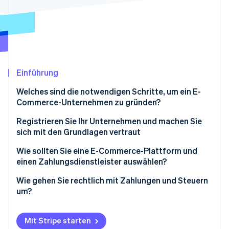
Betrugsprävention
Ecosystem
Atlas
Start-up-Gründung
Partner
Stripe App-Marktplatz
Climate
CO₂-Entnahme
Identity
Einführung
Online-Identitätsprüfung
Welches sind die notwendigen Schritte, um ein E-
Commerce-Unternehmen zu gründen?
Finden Sie ein Produkt, das die Leute wirklich wollen
Registrieren Sie Ihr Unternehmen und machen Sie
sich mit den Grundlagen vertraut
Stripe-Sessions 2026
Definieren Sie Ihren Markt und erstellen Sie einen
Erfahren Sie, wie Stripe Lösungen für die Wirtschaft
schlanken Geschäftsplan
Wählen Sie eine E-Commerce-Plattform und
Wie sollten Sie eine E-Commerce-Plattform und
Jetzt ansehen
beginnen Sie mit dem Aufbau
einen Zahlungsdienstleister auswählen?
Zahlungen und Versand einrichten
Auswahl einer E-Commerce-Plattform
Wie gehen Sie rechtlich mit Zahlungen und Steuern
um?
Das gesamte Ergebnis testen
Auswahl eines Zahlungsdienstleisters
Know Your Customer (KYC) und Verifizierung
Starten und anpassen
Zahlungsmethoden
Mit Stripe starten
Eingeschränkte Produkte und Produkte mit hohem