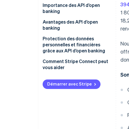
394
Importance des API d’open
banking
1 8
18,
Avantages des API d’open
banking
ren
Clients
Protection des données
Nou
personnelles et financières
Entreprises
grâce aux API d’open banking
off
don
Établissements financiers
Authentification et
Comment Stripe Connect peut
autorisation
vous aider
So
Chiffrement des données
Démarrer avec Stripe
Sécurité de l’API
Vérifications de sécurité et
contrôles de conformité
Accès aux données
Surveillance et détection