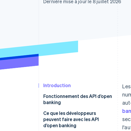
Authorization Boost
Dernière mise à jour le 8 juillet 2026
Acceptation optimisée
Link
Paiements accélérés
Financial Connections
Comptes financiers associés
Introduction
Les
num
Fonctionnement des API d’open
banking
aut
ban
Ce que les développeurs
sec
peuvent faire avec les API
d’open banking
l'a