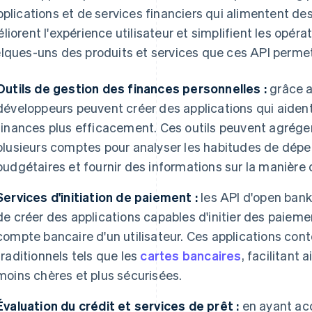
pplications et de services financiers qui alimentent de
liorent l'expérience utilisateur et simplifient les opér
lques-uns des produits et services que ces API permet
Outils de gestion des finances personnelles :
grâce a
développeurs peuvent créer des applications qui aident l
finances plus efficacement. Ces outils peuvent agrég
plusieurs comptes pour analyser les habitudes de dépen
budgétaires et fournir des informations sur la manière 
Services d'initiation de paiement :
les API d'open ban
de créer des applications capables d'initier des paieme
compte bancaire d'un utilisateur. Ces applications co
traditionnels tels que les
cartes bancaires
, facilitant 
moins chères et plus sécurisées.
Évaluation du crédit et services de prêt :
en ayant ac