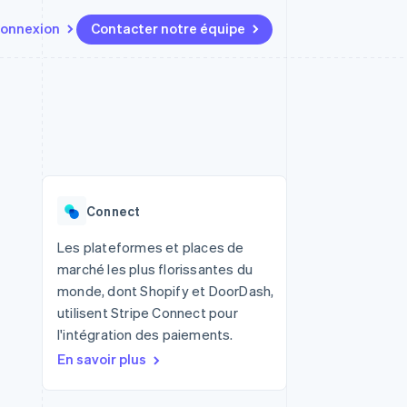
onnexion
Contacter notre équipe
Ressources
Écosystème
Contact
t marketplaces
Plus
Intégrations d'applications
Partenaires
Contacter notre équipe
Product roadmap
elle
Exemples de code
Stripe App Marketplace
Devenir partenaire
Découvrez les prochaines
r les
Blog des développeurs
évolutions
rs
État de l'API
 platforms
Radar
ciers intégrés
Connect
Prévention de la fraude
ratif
es et virtuelles
Atlas
Les plateformes et places de
Constitution de start-up
marché les plus florissantes du
Climate
monde, dont Shopify et DoorDash,
Élimination du carbone
utilisent Stripe Connect pour
Identity
l'intégration des paiements.
Vérification de l'identité
En savoir plus