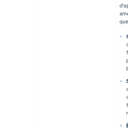
d'a
amé
que