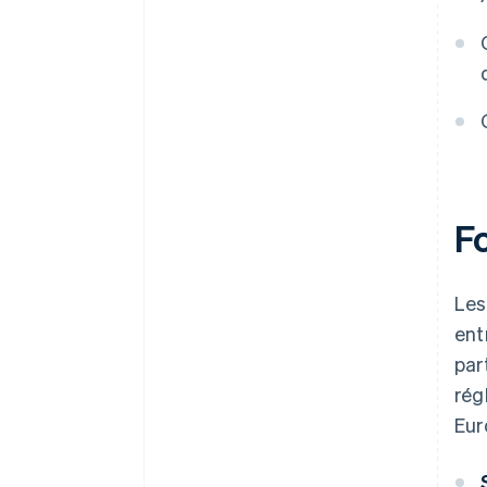
d’anomalies
F
Les
ent
par
rég
Eur