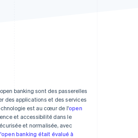
Stripe Sessions 2026
Découvrez comment
Stripe construit
l’infrastructure
économique de l’IA.
Regarder la vidéo
'open banking sont des passerelles
r des applications et des services
echnologie est au cœur de l'
open
nce et accessibilité dans le
écurisée et normalisée, avec
'open banking était évalué à