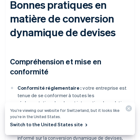
Bonnes pratiques en
matière de conversion
dynamique de devises
Compréhension et mise en
conformité
Conformité réglementaire :
votre entreprise est
tenue de se conformer à toutes les
réglementations locales et internationales relatives
à la conversion de devises et aux transactions
You’re viewing our website for Switzerland, but it looks like
you’re in the United States.
financières.
Switch to the United States site
Formation :
le personnel doit être correctement
informé sur la conversion dynamique de devises,