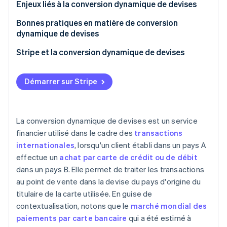
Incidence sur le choix et l’expérience client
Simplicité pour les acheteurs internationaux
Enjeux liés à la conversion dynamique de devises
Avantages et inconvénients pour les entreprises
Transparence des taux de change
Coûts plus élevés pour les clients
Bonnes pratiques en matière de conversion
dynamique de devises
Primes et avantages potentiels
Préoccupations relatives à la transparence et au
consentement
Compréhension et mise en conformité
Stripe et la conversion dynamique de devises
Exigences réglementaires et de conformité
Communication transparente avec les clients
Démarrer sur Stripe
Impact sur la perception de la marque par les clients
Tarification compétitive et juste
Défis techniques et opérationnels
Technologie et intégration
La conversion dynamique de devises est un service
Fluctuations du marché
Suivi et analyse
financier utilisé dans le cadre des
transactions
internationales
, lorsqu'un client établi dans un pays A
Assistance et avis client
effectue un
achat par carte de crédit ou de débit
Marketing et promotion
dans un pays B. Elle permet de traiter les transactions
au point de vente dans la devise du pays d'origine du
Amélioration continue
titulaire de la carte utilisée. En guise de
Partenariats
contextualisation, notons que le
marché mondial des
paiements par carte bancaire
qui a été estimé à