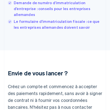
France
Demande de numéro d’immatriculation
Français
English
d’entreprise : conseils pour les entreprises
Gibraltar
allemandes
English
Grèce
Le formulaire d’immatriculation fiscale : ce que
English
les entreprises allemandes doivent savoir
Hongrie
English
Inde
English
Irlande
English
Italie
Italiano
English
Japon
Envie de vous lancer ?
日本語
English
Lettonie
Créez un compte et commencez à accepter
English
Liechtenstein
des paiements rapidement, sans avoir à signer
Deutsch
English
de contrat ni à fournir vos coordonnées
Lituanie
English
bancaires. N'hésitez pas à nous contacter