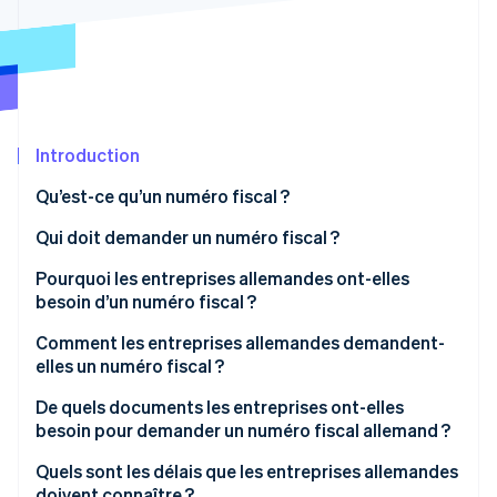
Découvrez les prochaines évolutions
Commerce en ligne
Radar
Prévention de la fraude
Écosystème
Atlas
Constitution de start-up
Partenaires
Introduction
Climate
Stripe App Marketplace
Élimination du carbone
Qu’est-ce qu’un numéro fiscal ?
Identity
Vérification de l'identité
Numéro fiscal et numéro d’identification fiscale
Qui doit demander un numéro fiscal ?
Pourquoi les entreprises allemandes ont-elles
besoin d’un numéro fiscal ?
Comment les entreprises allemandes demandent-
Stripe Sessions 2026
elles un numéro fiscal ?
Découvrez comment Stripe construit l’infrastructure écono
Regarder la vidéo
Obtenir ou demander le questionnaire
De quels documents les entreprises ont-elles
besoin pour demander un numéro fiscal allemand ?
Demander un numéro fiscal : étape par étape
Quels sont les délais que les entreprises allemandes
doivent connaître ?