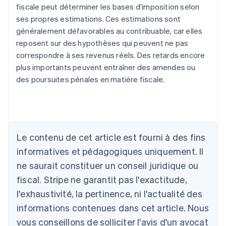
fiscale peut déterminer les bases d'imposition selon
ses propres estimations. Ces estimations sont
généralement défavorables au contribuable, car elles
reposent sur des hypothèses qui peuvent ne pas
correspondre à ses revenus réels. Des retards encore
plus importants peuvent entraîner des amendes ou
des poursuites pénales en matière fiscale.
Allemagne
Le contenu de cet article est fourni à des fins
Deutsch
English
Australie
informatives et pédagogiques uniquement. Il
English
ne saurait constituer un conseil juridique ou
Autriche
Deutsch
English
fiscal. Stripe ne garantit pas l'exactitude,
Belgique
l'exhaustivité, la pertinence, ni l'actualité des
Nederlands
Français
Deutsch
English
Brésil
informations contenues dans cet article. Nous
Português
English
vous conseillons de solliciter l'avis d'un avocat