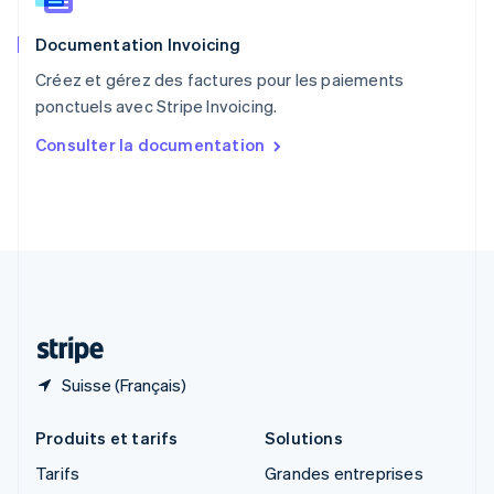
Roumanie
English
Documentation Invoicing
Royaume-Uni
English
Créez et gérez des factures pour les paiements
Singapour
ponctuels avec Stripe Invoicing.
English
简体中文
Slovaquie
Consulter la documentation
English
Slovénie
English
Italiano
Suède
Svenska
English
Suisse
Deutsch
Français
Italiano
English
Thaïlande
ไทย
English
Suisse (Français)
Produits et tarifs
Solutions
Tarifs
Grandes entreprises