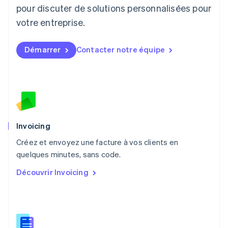
Luxembourg
pour discuter de solutions personnalisées pour
Français
Deutsch
English
Malaisie
votre entreprise.
English
简体中文
Malte
Démarrer
Contacter notre équipe
English
Mexique
Español
English
Norvège
English
Nouvelle-Zélande
English
Pays-Bas
Invoicing
Nederlands
English
Créez et envoyez une facture à vos clients en
Pologne
English
quelques minutes, sans code.
Portugal
Découvrir Invoicing
Português
English
R.A.S. de Hong Kong, Chine
English
简体中文
République tchèque
English