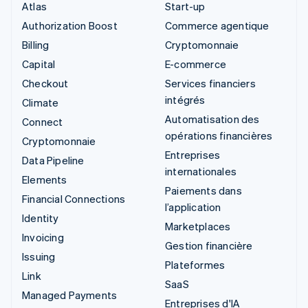
Atlas
Start-up
Authorization Boost
Commerce agentique
Billing
Cryptomonnaie
Capital
E-commerce
Checkout
Services financiers
intégrés
Climate
Automatisation des
Connect
opérations financières
Cryptomonnaie
Entreprises
Data Pipeline
internationales
Elements
Paiements dans
Financial Connections
l’application
Identity
Marketplaces
Invoicing
Gestion financière
Issuing
Plateformes
Link
SaaS
Managed Payments
Entreprises d'IA