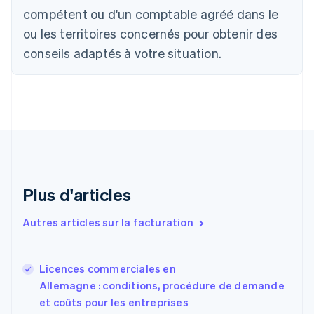
Bulgarie
compétent ou d'un comptable agréé dans le
English
Canada
ou les territoires concernés pour obtenir des
English
Français
conseils adaptés à votre situation.
Chine continentale
简体中文
English
Chypre
English
Croatie
English
Italiano
Danemark
English
Émirats arabes unis
English
Plus d'articles
Espagne
Español
English
Autres articles sur la facturation
Estonie
English
États-Unis
Licences commerciales en
English
Español
简体中文
Allemagne : conditions, procédure de demande
Finlande
English
Svenska
et coûts pour les entreprises