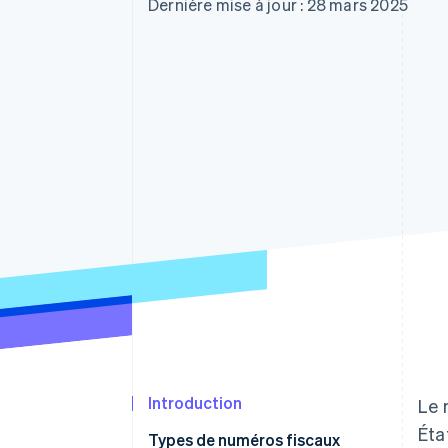
Authorization Boost
Dernière mise à jour : 28 mars 2025
Acceptation optimisée
Link
Paiements accélérés
Financial Connections
Comptes financiers associés
Introduction
Le 
Éta
Types de numéros fiscaux