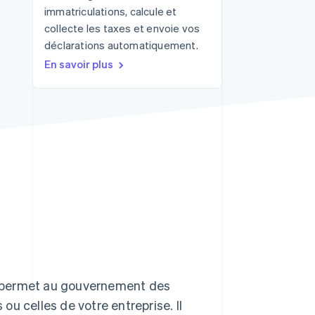
immatriculations, calcule et
collecte les taxes et envoie vos
déclarations automatiquement.
Stripe Sessions 2026
En savoir plus
Découvrez comment
Stripe construit
l’infrastructure
économique de l’IA.
Regarder la vidéo
l, permet au gouvernement des
 ou celles de votre entreprise. Il