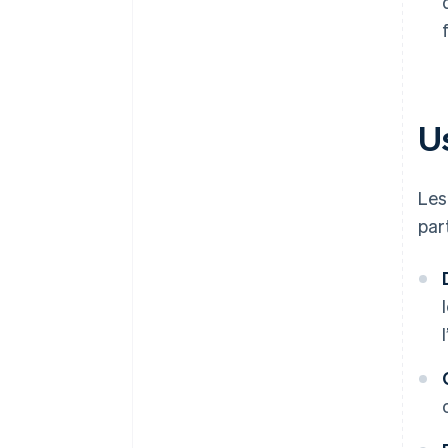
U
Les
par