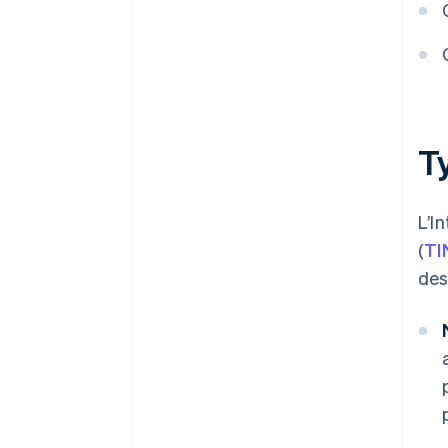
T
L’I
(
TI
des