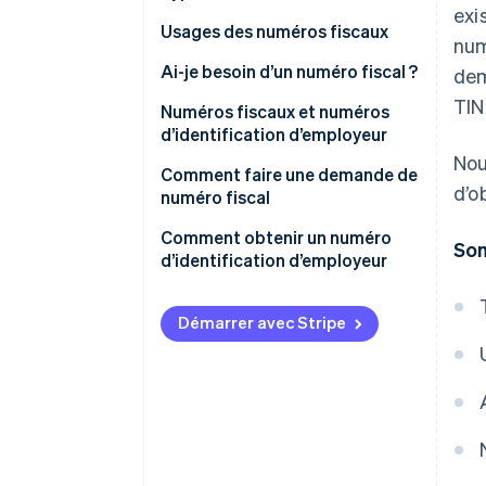
exi
Usages des numéros fiscaux
num
Ai-je besoin d’un numéro fiscal ?
dem
TIN
Numéros fiscaux et numéros
d’identification d’employeur
Nou
TIN
Comment faire une demande de
d’o
numéro fiscal
EIN
SSN
Comment obtenir un numéro
Som
d’identification d’employeur
EIN
Déterminer votre admissibilité
ITIN
Démarrer avec Stripe
Rassembler les informations
PTIN
nécessaires
ATIN
Effectuer la demande de l’EIN
Recevoir la confirmation