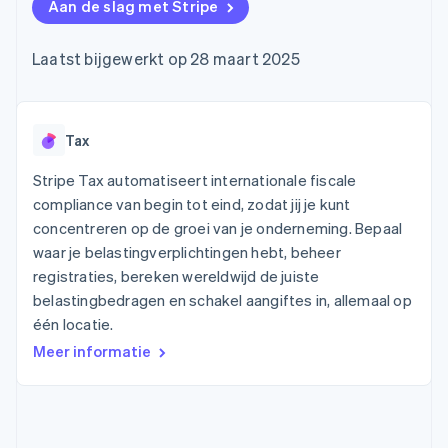
Toegang tot meer
Data Pipeline
Aan de slag met Stripe
Bedrijf
Marktplaatsen
Gegevenssynchronisatie
dan 125
Geldbeheer
Facturatie naar gebruik
Terminal
Productroadmap
Platforms
bieden
Laatst bijgewerkt op 28 maart 2025
Fysieke betalingen
Jaarlijks congres
SaaS
Betaalkaarten uitgeven
Authorization
Sessions
die door stablecoins
Boost
Vacatures
worden gedekt
Optimaliseer de
Stripe Newsroom
Diensten voorzien en
acceptatie
Stripe Press
Tax
beheren met agents
Per branche
Link
Versneld afrekenen
Stripe Tax automatiseert internationale fiscale
Financial
AI-bedrijven
compliance van begin tot eind, zodat jij je kunt
Connections
Creator economy
Contact
Bronnen
Data gekoppelde
concentreren op de groei van je onderneming. Bepaal
Gaming
rekeningen
Horeca, reizen en vrije
waar je belastingverplichtingen hebt, beheer
Neem contact op
tijd
App-integraties
Partner worden
registraties, bereken wereldwijd de juiste
Verzekering
Voorbeelden van code
belastingbedragen en schakel aangiftes in, allemaal op
Media en entertainment
Developerblog
API-status
één locatie.
Meer
Non-profitorganisaties
Product roadmap
Meer informatie
Ontdek wat er in het verschiet ligt
Professionele
dienstverlening
Radar
Publieke sector
Fraudepreventie
Detailhandel
Atlas