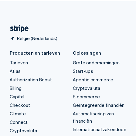
Zweden
Svenska
English
Zwitserland
Deutsch
Français
Italiano
English
België (Nederlands)
Producten en tarieven
Oplossingen
Tarieven
Grote ondernemingen
Atlas
Start-ups
Authorization Boost
Agentic commerce
Billing
Cryptovaluta
Capital
E-commerce
Checkout
Geïntegreerde financiën
Climate
Automatisering van
financiën
Connect
Internationaal zakendoen
Cryptovaluta