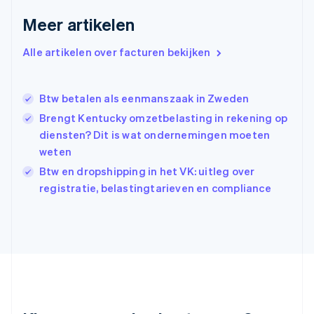
Gibraltar
Meer artikelen
English
Griekenland
Alle artikelen over facturen bekijken
English
Hongarije
English
Btw betalen als eenmanszaak in Zweden
Hongkong SAR, China
English
简体中文
Brengt Kentucky omzetbelasting in rekening op
Ierland
diensten? Dit is wat ondernemingen moeten
English
weten
India
Btw en dropshipping in het VK: uitleg over
English
Italië
registratie, belastingtarieven en compliance
Italiano
English
Japan
日本語
English
Kroatië
English
Italiano
Letland
English
Liechtenstein
Deutsch
English