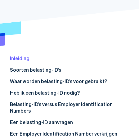
Oprichting van een start-up
Climate
Ecosysteem
CO₂-verwijdering
Partners
Identity
Stripe App Marketplace
Online identiteitsverificatie
Inleiding
Soorten belasting-ID’s
Stripe Sessions 2026
Ontdek hoe Stripe de economische infrastructuu
Waar worden belasting-ID’s voor gebruikt?
Nu bekijken
Heb ik een belasting-ID nodig?
Belasting-ID’s versus Employer Identification
Numbers
TIN
Een belasting-ID aanvragen
EIN
SSN
Een Employer Identification Number verkrijgen