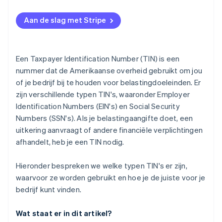
EIN
Bepalen of je in aanmerking komt
Aan de slag met Stripe
ITIN
De benodigde informatie verzamelen
PTIN
Het EIN aanvragen
Een Taxpayer Identification Number (TIN) is een
ATIN
Bevestiging ontvangen
nummer dat de Amerikaanse overheid gebruikt om jou
of je bedrijf bij te houden voor belastingdoeleinden. Er
zijn verschillende typen TIN's, waaronder Employer
Identification Numbers (EIN's) en Social Security
Numbers (SSN's). Als je belastingaangifte doet, een
uitkering aanvraagt of andere financiële verplichtingen
afhandelt, heb je een TIN nodig.
Hieronder bespreken we welke typen TIN's er zijn,
waarvoor ze worden gebruikt en hoe je de juiste voor je
bedrijf kunt vinden.
Wat staat er in dit artikel?