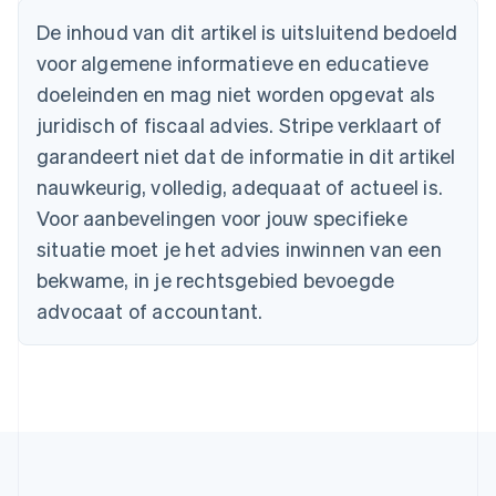
Australië
De inhoud van dit artikel is uitsluitend bedoeld
English
voor algemene informatieve en educatieve
België
doeleinden en mag niet worden opgevat als
Nederlands
Français
Deutsch
English
Brazilië
juridisch of fiscaal advies. Stripe verklaart of
Português
English
garandeert niet dat de informatie in dit artikel
Bulgarije
nauwkeurig, volledig, adequaat of actueel is.
English
Canada
Voor aanbevelingen voor jouw specifieke
English
Français
situatie moet je het advies inwinnen van een
Cyprus
English
bekwame, in je rechtsgebied bevoegde
Denemarken
advocaat of accountant.
English
Duitsland
Deutsch
English
Estland
English
Finland
English
Svenska
Frankrijk
Français
English