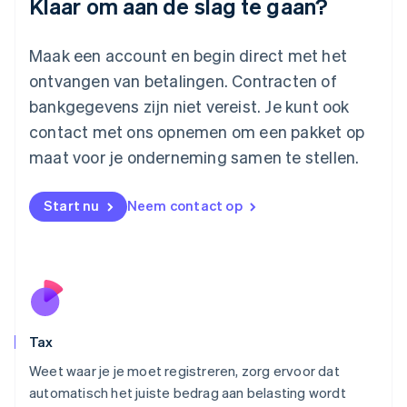
Klaar om aan de slag te gaan?
Litouwen
English
Luxemburg
Maak een account en begin direct met het
Français
Deutsch
English
ontvangen van betalingen. Contracten of
Maleisië
bankgegevens zijn niet vereist. Je kunt ook
English
简体中文
contact met ons opnemen om een pakket op
Malta
English
maat voor je onderneming samen te stellen.
Mexico
Español
English
Nederland
Start nu
Neem contact op
Nederlands
English
Nieuw-Zeeland
English
Noorwegen
English
Oostenrijk
Deutsch
English
Tax
Polen
English
Weet waar je je moet registreren, zorg ervoor dat
Portugal
automatisch het juiste bedrag aan belasting wordt
Português
English