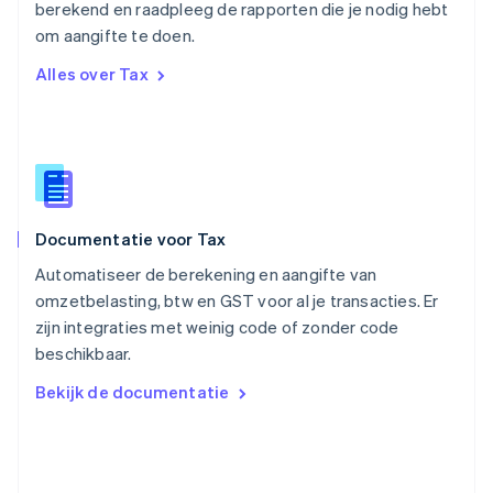
berekend en raadpleeg de rapporten die je nodig hebt
Roemenië
om aangifte te doen.
English
Singapore
Alles over Tax
English
简体中文
Slovenië
English
Italiano
Slowakije
English
Spanje
Español
English
Documentatie voor Tax
Thailand
ไทย
English
Automatiseer de berekening en aangifte van
Tsjechië
omzetbelasting, btw en GST voor al je transacties. Er
English
zijn integraties met weinig code of zonder code
Vasteland van China
beschikbaar.
简体中文
English
Verenigd Koninkrijk
Bekijk de documentatie
English
Verenigde Arabische Emiraten
English
Verenigde Staten
English
Español
简体中文