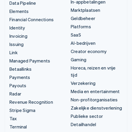
In-appbetalingen
Data Pipeline
Marktplaatsen
Elements
Geldbeheer
Financial Connections
Platforms
Identity
SaaS
Invoicing
AI-bedrijven
Issuing
Creator economy
Link
Gaming
Managed Payments
Horeca, reizen en vrije
Betaallinks
tijd
Payments
Verzekering
Payouts
Media en entertainment
Radar
Non-profitorganisaties
Revenue Recognition
Zakelijke dienstverlening
Stripe Sigma
Publieke sector
Tax
Detailhandel
Terminal