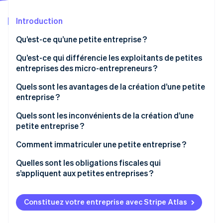
Découvrez les prochaines évolutions
Commerce en ligne
Introduction
Radar
Prévention de la fraude
Qu’est-ce qu’une petite entreprise ?
Écosystème
Atlas
Constitution de start-up
Qu’est-ce qui différencie les exploitants de petites
Partenaires
entreprises des micro-entrepreneurs ?
Climate
Stripe App Marketplace
Élimination du carbone
Quels sont les avantages de la création d’une petite
Identity
entreprise ?
Vérification de l'identité
Quels sont les inconvénients de la création d’une
petite entreprise ?
Comment immatriculer une petite entreprise ?
Stripe Sessions 2026
Quelles sont les obligations fiscales qui
Découvrez comment Stripe construit l’infrastructure écono
s’appliquent aux petites entreprises ?
Regarder la vidéo
Constituez votre entreprise avec Stripe Atlas