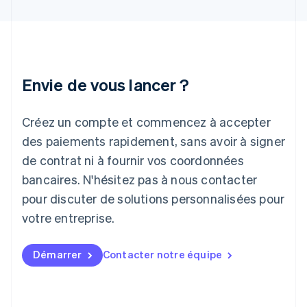
Inde
English
Irlande
English
Italie
Italiano
English
Envie de vous lancer ?
Japon
日本語
English
Créez un compte et commencez à accepter
Lettonie
English
des paiements rapidement, sans avoir à signer
Liechtenstein
de contrat ni à fournir vos coordonnées
Deutsch
English
Lituanie
bancaires. N'hésitez pas à nous contacter
English
pour discuter de solutions personnalisées pour
Luxembourg
votre entreprise.
Français
Deutsch
English
Malaisie
English
简体中文
Démarrer
Contacter notre équipe
Malte
English
Mexique
Español
English