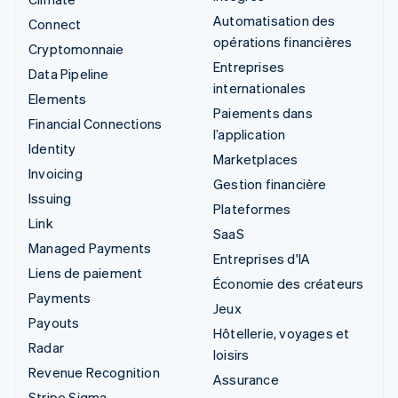
Automatisation des
Connect
opérations financières
Cryptomonnaie
Entreprises
Data Pipeline
internationales
Elements
Paiements dans
Financial Connections
l’application
Identity
Marketplaces
Invoicing
Gestion financière
Issuing
Plateformes
Link
SaaS
Managed Payments
Entreprises d'IA
Liens de paiement
Économie des créateurs
Payments
Jeux
Payouts
Hôtellerie, voyages et
Radar
loisirs
Revenue Recognition
Assurance
Stripe Sigma