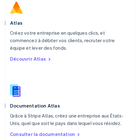
Norvège
English
Nouvelle-Zélande
English
Atlas
Pays-Bas
Créez votre entreprise en quelques clics, et
Nederlands
English
commencez à débiter vos clients, recruter votre
Pologne
English
équipe et lever des fonds.
Portugal
Découvrir Atlas
Português
English
R.A.S. de Hong Kong, Chine
English
简体中文
République tchèque
English
Roumanie
English
Documentation Atlas
Royaume-Uni
English
Grâce à Stripe Atlas, créez une entreprise aux États-
Singapour
Unis, quel que soit le pays dans lequel vous résidez.
English
简体中文
Slovaquie
Consulter la documentation
English