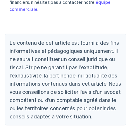
financiers, n'hésitez pas à contacter notre
équipe
commerciale
.
Allemagne
Deutsch
English
Australie
Le contenu de cet article est fourni à des fins
English
informatives et pédagogiques uniquement. Il
Autriche
ne saurait constituer un conseil juridique ou
Deutsch
English
Belgique
fiscal. Stripe ne garantit pas l'exactitude,
Nederlands
Français
Deutsch
English
l'exhaustivité, la pertinence, ni l'actualité des
Brésil
Português
English
informations contenues dans cet article. Nous
Bulgarie
vous conseillons de solliciter l'avis d'un avocat
English
Canada
compétent ou d'un comptable agréé dans le
English
Français
ou les territoires concernés pour obtenir des
Chine continentale
conseils adaptés à votre situation.
简体中文
English
Chypre
English