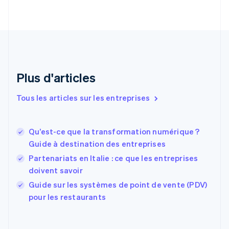
Croatie
English
Italiano
Danemark
English
Émirats arabes unis
English
Espagne
Plus d'articles
Español
English
Estonie
Tous les articles sur les entreprises
English
États-Unis
English
Español
简体中文
Qu’est-ce que la transformation numérique ?
Finlande
English
Svenska
Guide à destination des entreprises
France
Partenariats en Italie : ce que les entreprises
Français
English
doivent savoir
Gibraltar
English
Guide sur les systèmes de point de vente (PDV)
Grèce
pour les restaurants
English
Hongrie
English