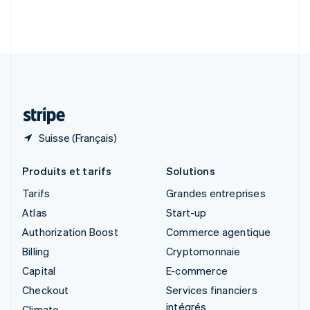
Slovénie
English
Italiano
Suède
Svenska
English
Suisse
Deutsch
Français
Italiano
English
Thaïlande
ไทย
English
Suisse (Français)
Produits et tarifs
Solutions
Tarifs
Grandes entreprises
Atlas
Start-up
Authorization Boost
Commerce agentique
Billing
Cryptomonnaie
Capital
E-commerce
Checkout
Services financiers
intégrés
Climate